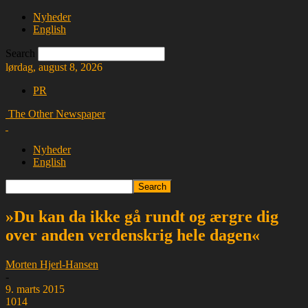
Nyheder
English
Search
lørdag, august 8, 2026
PR
The Other Newspaper
Nyheder
English
»Du kan da ikke gå rundt og ærgre dig
over anden verdenskrig hele dagen«
Morten Hjerl-Hansen
-
9. marts 2015
1014