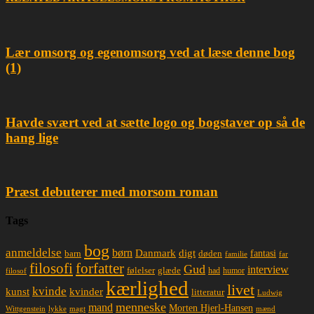
Lær omsorg og egenomsorg ved at læse denne bog
(1)
Havde svært ved at sætte logo og bogstaver op så de
hang lige
Præst debuterer med morsom roman
Tags
bog
anmeldelse
børn
Danmark
digt
døden
fantasi
barn
familie
far
filosofi
forfatter
Gud
interview
glæde
følelser
had
humor
filosof
kærlighed
livet
kvinde
kunst
kvinder
litteratur
Ludwig
menneske
mand
Morten Hjerl-Hansen
lykke
magt
mænd
Wittgenstein