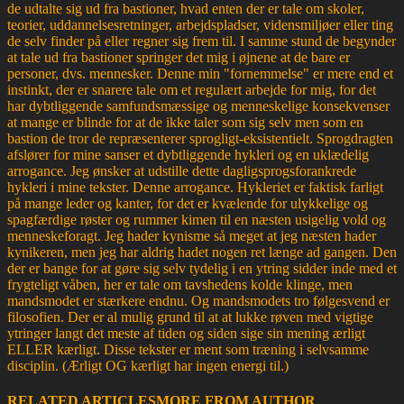
de udtalte sig ud fra bastioner, hvad enten der er tale om skoler,
teorier, uddannelsesretninger, arbejdspladser, vidensmiljøer eller ting
de selv finder på eller regner sig frem til. I samme stund de begynder
at tale ud fra bastioner springer det mig i øjnene at de bare er
personer, dvs. mennesker. Denne min "fornemmelse" er mere end et
instinkt, der er snarere tale om et regulært arbejde for mig, for det
har dybtliggende samfundsmæssige og menneskelige konsekvenser
at mange er blinde for at de ikke taler som sig selv men som en
bastion de tror de repræsenterer sprogligt-eksistentielt. Sprogdragten
afslører for mine sanser et dybtliggende hykleri og en uklædelig
arrogance. Jeg ønsker at udstille dette dagligsprogsforankrede
hykleri i mine tekster. Denne arrogance. Hykleriet er faktisk farligt
på mange leder og kanter, for det er kvælende for ulykkelige og
spagfærdige røster og rummer kimen til en næsten usigelig vold og
menneskeforagt. Jeg hader kynisme så meget at jeg næsten hader
kynikeren, men jeg har aldrig hadet nogen ret længe ad gangen. Den
der er bange for at gøre sig selv tydelig i en ytring sidder inde med et
frygteligt våben, her er tale om tavshedens kolde klinge, men
mandsmodet er stærkere endnu. Og mandsmodets tro følgesvend er
filosofien. Der er al mulig grund til at at lukke røven med vigtige
ytringer langt det meste af tiden og siden sige sin mening ærligt
ELLER kærligt. Disse tekster er ment som træning i selvsamme
disciplin. (Ærligt OG kærligt har ingen energi til.)
RELATED ARTICLES
MORE FROM AUTHOR