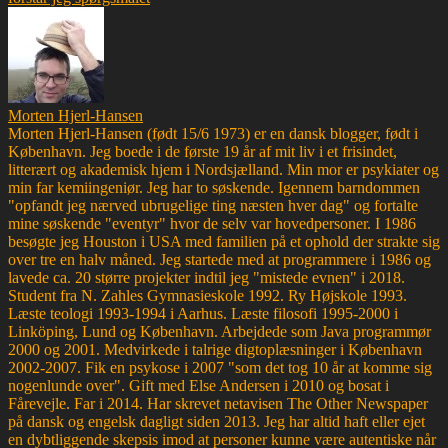
Morten Hjerl-Hansen
Morten Hjerl-Hansen (født 15/6 1973) er en dansk blogger, født i
København. Jeg boede i de første 19 år af mit liv i et frisindet,
litterært og akademisk hjem i Nordsjælland. Min mor er psykiater og
min far kemiingeniør. Jeg har to søskende. Igennem barndommen
"opfandt jeg nærved ubrugelige ting næsten hver dag" og fortalte
mine søskende "eventyr" hvor de selv var hovedpersoner. I 1986
besøgte jeg Houston i USA med familien på et ophold der strakte sig
over tre en halv måned. Jeg startede med at programmere i 1986 og
lavede ca. 20 større projekter indtil jeg "mistede evnen" i 2018.
Student fra N. Zahles Gymnasieskole 1992. Ry Højskole 1993.
Læste teologi 1993-1994 i Aarhus. Læste filosofi 1995-2000 i
Linköping, Lund og København. Arbejdede som Java programmør
2000 og 2001. Medvirkede i talrige digtoplæsninger i København
2002-2007. Fik en psykose i 2007 "som det tog 10 år at komme sig
nogenlunde over". Gift med Else Andersen i 2010 og bosat i
Fårevejle. Far i 2014. Har skrevet netavisen The Other Newspaper
på dansk og engelsk dagligt siden 2013. Jeg har altid haft eller ejet
en dybtliggende skepsis imod at personer kunne være autentiske når