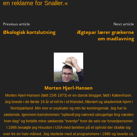
en reklame for Snaller.«
Previous article
Next article
Økologisk kortslutning
Ægtepar lærer grækerne
om madlavning
Morten Hjerl-Hansen
Morten Hjerl-Hansen (født 15/6 1973) er en dansk blogger, født i København.
Jeg boede i de første 19 år af mit liv i et frisindet, litterært og akademisk hjem i
Nordsjælland. Min mor er psykiater og min far kemiingeniør. Jeg har to
søskende. Igennem barndommen "opfandt jeg nærved ubrugelige ting næsten
hver dag" og fortalte mine søskende "eventyr" hvor de selv var hovedpersoner.
I 1986 besøgte jeg Houston i USA med familien på et ophold der strakte sig
over tre en halv måned. Jeg startede med at programmere i 1986 og lavede ca.