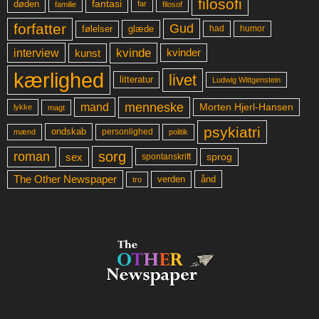
filosofi
fantasi
døden
far
familie
filosof
forfatter
Gud
glæde
had
humor
følelser
kvinde
interview
kunst
kvinder
kærlighed
livet
litteratur
Ludwig Wittgenstein
menneske
mand
Morten Hjerl-Hansen
lykke
magt
psykiatri
ondskab
mænd
personlighed
politik
sorg
roman
sex
sprog
spontanskrift
The Other Newspaper
ånd
verden
tro