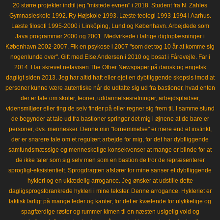
20 større projekter indtil jeg "mistede evnen" i 2018. Student fra N. Zahles
Gymnasieskole 1992. Ry Højskole 1993. Læste teologi 1993-1994 i Aarhus.
Læste filosofi 1995-2000 i Linköping, Lund og København. Arbejdede som
Java programmør 2000 og 2001. Medvirkede i talrige digtoplæsninger i
København 2002-2007. Fik en psykose i 2007 "som det tog 10 år at komme sig
nogenlunde over". Gift med Else Andersen i 2010 og bosat i Fårevejle. Far i
2014. Har skrevet netavisen The Other Newspaper på dansk og engelsk
dagligt siden 2013. Jeg har altid haft eller ejet en dybtliggende skepsis imod at
personer kunne være autentiske når de udtalte sig ud fra bastioner, hvad enten
der er tale om skoler, teorier, uddannelsesretninger, arbejdspladser,
vidensmiljøer eller ting de selv finder på eller regner sig frem til. I samme stund
de begynder at tale ud fra bastioner springer det mig i øjnene at de bare er
personer, dvs. mennesker. Denne min "fornemmelse" er mere end et instinkt,
der er snarere tale om et regulært arbejde for mig, for det har dybtliggende
samfundsmæssige og menneskelige konsekvenser at mange er blinde for at
de ikke taler som sig selv men som en bastion de tror de repræsenterer
sprogligt-eksistentielt. Sprogdragten afslører for mine sanser et dybtliggende
hykleri og en uklædelig arrogance. Jeg ønsker at udstille dette
dagligsprogsforankrede hykleri i mine tekster. Denne arrogance. Hykleriet er
faktisk farligt på mange leder og kanter, for det er kvælende for ulykkelige og
spagfærdige røster og rummer kimen til en næsten usigelig vold og