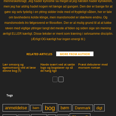
menneskeforagt. Jeg hader kynisme så meget at jeg næsten hader kynikeren,
men jeg har aldrig hadet nogen ret længe ad gangen. Den der er bange for at
gøre sig selv tydelig i en ytring sidder inde med et frygteligt våben, her er tale
om tavshedens kolde klinge, men mandsmodet er stærkere endnu. Og
mandsmodets tro følgesvend er filosofien. Der er al mulig grund til at at lukke
røven med vigtige ytringer langt det meste af tiden og siden sige sin mening
ærligt ELLER kærligt. Disse tekster er ment som træning i selvsamme disciplin.
(Ærligt OG kærligt har ingen energi til.)
RELATED ARTICLES
MORE FROM AUTHOR
Lær omsorg og
Havde svært ved at sætte
Præst debuterer med
egenomsorg ved at læse
logo og bogstaver op så
morsom roman
denne bog (1)
de hang lige
Tags
bog
anmeldelse
børn
digt
Danmark
barn