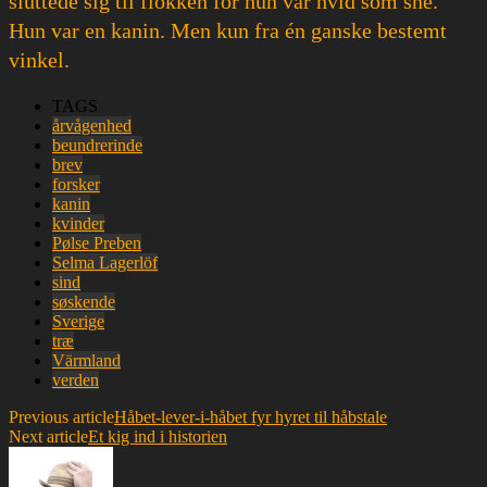
sluttede sig til flokken for hun var hvid som sne.
Hun var en kanin. Men kun fra én ganske bestemt
vinkel.
TAGS
årvågenhed
beundrerinde
brev
forsker
kanin
kvinder
Pølse Preben
Selma Lagerlöf
sind
søskende
Sverige
træ
Värmland
verden
Previous article
Håbet-lever-i-håbet fyr hyret til håbstale
Next article
Et kig ind i historien