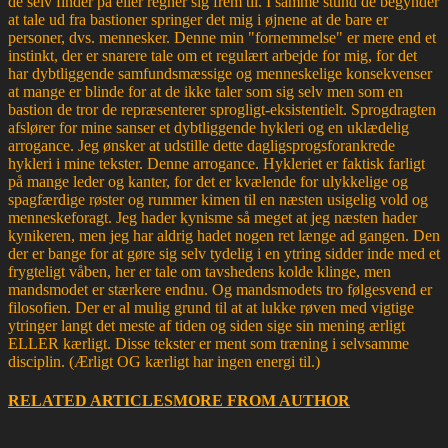
de selv finder på eller regner sig frem til. I samme stund de begynder
at tale ud fra bastioner springer det mig i øjnene at de bare er
personer, dvs. mennesker. Denne min "fornemmelse" er mere end et
instinkt, der er snarere tale om et regulært arbejde for mig, for det
har dybtliggende samfundsmæssige og menneskelige konsekvenser
at mange er blinde for at de ikke taler som sig selv men som en
bastion de tror de repræsenterer sprogligt-eksistentielt. Sprogdragten
afslører for mine sanser et dybtliggende hykleri og en uklædelig
arrogance. Jeg ønsker at udstille dette dagligsprogsforankrede
hykleri i mine tekster. Denne arrogance. Hykleriet er faktisk farligt
på mange leder og kanter, for det er kvælende for ulykkelige og
spagfærdige røster og rummer kimen til en næsten usigelig vold og
menneskeforagt. Jeg hader kynisme så meget at jeg næsten hader
kynikeren, men jeg har aldrig hadet nogen ret længe ad gangen. Den
der er bange for at gøre sig selv tydelig i en ytring sidder inde med et
frygteligt våben, her er tale om tavshedens kolde klinge, men
mandsmodet er stærkere endnu. Og mandsmodets tro følgesvend er
filosofien. Der er al mulig grund til at at lukke røven med vigtige
ytringer langt det meste af tiden og siden sige sin mening ærligt
ELLER kærligt. Disse tekster er ment som træning i selvsamme
disciplin. (Ærligt OG kærligt har ingen energi til.)
RELATED ARTICLES
MORE FROM AUTHOR