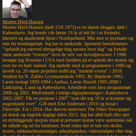
Morten Hjerl-Hansen
Morten Hjerl-Hansen (født 15/6 1973) er en dansk blogger, født i
København. Jeg boede i de første 19 år af mit liv i et frisindet,
litterært og akademisk hjem i Nordsjælland. Min mor er psykiater og
min far kemiingeniør. Jeg har to søskende. Igennem barndommen
"opfandt jeg nærved ubrugelige ting næsten hver dag" og fortalte
mine søskende "eventyr" hvor de selv var hovedpersoner. I 1986
besøgte jeg Houston i USA med familien på et ophold der strakte sig
over tre en halv måned. Jeg startede med at programmere i 1986 og
lavede ca. 20 større projekter indtil jeg "mistede evnen" i 2018.
Student fra N. Zahles Gymnasieskole 1992. Ry Højskole 1993.
Læste teologi 1993-1994 i Aarhus. Læste filosofi 1995-2000 i
Linköping, Lund og København. Arbejdede som Java programmør
2000 og 2001. Medvirkede i talrige digtoplæsninger i København
2002-2007. Fik en psykose i 2007 "som det tog 10 år at komme sig
nogenlunde over". Gift med Else Andersen i 2010 og bosat i
Fårevejle. Far i 2014. Har skrevet netavisen The Other Newspaper
på dansk og engelsk dagligt siden 2013. Jeg har altid haft eller ejet
en dybtliggende skepsis imod at personer kunne være autentiske når
de udtalte sig ud fra bastioner, hvad enten der er tale om skoler,
teorier, uddannelsesretninger, arbejdspladser, vidensmiljøer eller ting