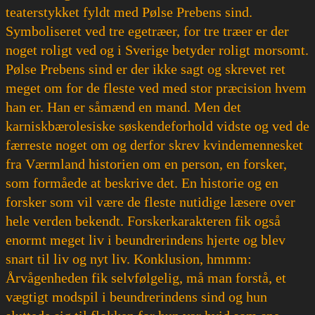
teaterstykket fyldt med Pølse Prebens sind.
Symboliseret ved tre egetræer, for tre træer er der
noget roligt ved og i Sverige betyder roligt morsomt.
Pølse Prebens sind er der ikke sagt og skrevet ret
meget om for de fleste ved med stor præcision hvem
han er. Han er såmænd en mand. Men det
karniskbærolesiske søskendeforhold vidste og ved de
færreste noget om og derfor skrev kvindemennesket
fra Værmland historien om en person, en forsker,
som formåede at beskrive det. En historie og en
forsker som vil være de fleste nutidige læsere over
hele verden bekendt. Forskerkarakteren fik også
enormt meget liv i beundrerindens hjerte og blev
snart til liv og nyt liv. Konklusion, hmmm:
Årvågenheden fik selvfølgelig, må man forstå, et
vægtigt modspil i beundrerindens sind og hun