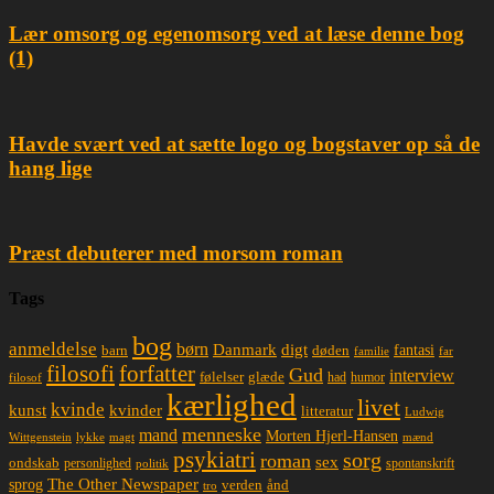
Lær omsorg og egenomsorg ved at læse denne bog
(1)
Havde svært ved at sætte logo og bogstaver op så de
hang lige
Præst debuterer med morsom roman
Tags
bog
anmeldelse
børn
Danmark
digt
døden
fantasi
barn
familie
far
filosofi
forfatter
Gud
interview
glæde
følelser
had
humor
filosof
kærlighed
livet
kvinde
kunst
kvinder
litteratur
Ludwig
menneske
mand
Morten Hjerl-Hansen
lykke
magt
mænd
Wittgenstein
psykiatri
sorg
roman
sex
ondskab
spontanskrift
personlighed
politik
The Other Newspaper
sprog
ånd
verden
tro