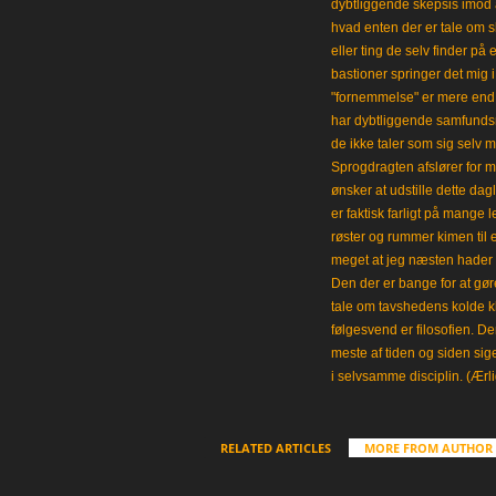
dybtliggende skepsis imod a
hvad enten der er tale om s
eller ting de selv finder på 
bastioner springer det mig 
"fornemmelse" er mere end et
har dybtliggende samfunds
de ikke taler som sig selv m
Sprogdragten afslører for m
ønsker at udstille dette da
er faktisk farligt på mange 
røster og rummer kimen til
meget at jeg næsten hader 
Den der er bange for at gøre
tale om tavshedens kolde 
følgesvend er filosofien. Der
meste af tiden og siden sig
i selvsamme disciplin. (Ærli
RELATED ARTICLES
MORE FROM AUTHOR