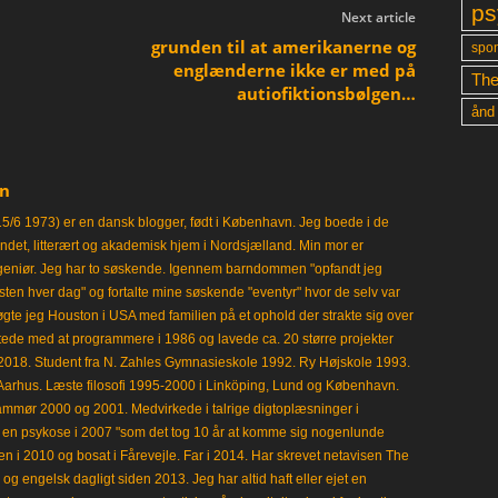
ps
Next article
grunden til at amerikanerne og
spon
englænderne ikke er med på
The
autiofiktionsbølgen…
ånd
en
15/6 1973) er en dansk blogger, født i København. Jeg boede i de
frisindet, litterært og akademisk hjem i Nordsjælland. Min mor er
ngeniør. Jeg har to søskende. Igennem barndommen "opfandt jeg
en hver dag" og fortalte mine søskende "eventyr" hvor de selv var
gte jeg Houston i USA med familien på et ophold der strakte sig over
tede med at programmere i 1986 og lavede ca. 20 større projekter
i 2018. Student fra N. Zahles Gymnasieskole 1992. Ry Højskole 1993.
Aarhus. Læste filosofi 1995-2000 i Linköping, Lund og København.
mmør 2000 og 2001. Medvirkede i talrige digtoplæsninger i
en psykose i 2007 "som det tog 10 år at komme sig nogenlunde
en i 2010 og bosat i Fårevejle. Far i 2014. Har skrevet netavisen The
 engelsk dagligt siden 2013. Jeg har altid haft eller ejet en