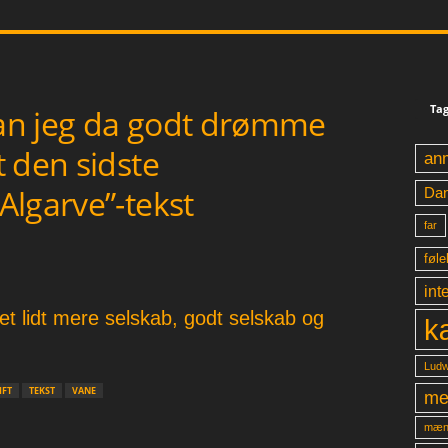
Tag
an jeg da godt drømme
 den sidste
an
Algarve”-tekst
Da
far
føle
int
ået lidt mere selskab, godt selskab og
k
Ludw
IFT
TEKST
VANE
me
mæn