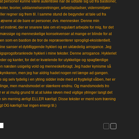
t personer kunne være autentiske når de udtalte sig ud fra bastioner,
koler, teorier, uddannelsesretninger, arbejdspladser, vidensmiljøer
eller regner sig frem til. I samme stund de begynder at tale ud fra
i øjnene at de bare er personer, dvs. mennesker. Denne min
 instinkt, der er snarere tale om et regulært arbejde for mig, for det
mæssige og menneskelige konsekvenser at mange er blinde for at
en som en bastion de tror de repræsenterer sprogligt-eksistentielt.
ine sanser et dybtliggende hykleri og en uklædelig arrogance. Jeg
gligsprogsforankrede hykleri i mine tekster. Denne arrogance. Hykleriet
leder og kanter, for det er kvælende for ulykkelige og spagfærdige
 en næsten usigelig vold og menneskeforagt. Jeg hader kynisme så
kynikeren, men jeg har aldrig hadet nogen ret længe ad gangen.
 sig selv tydelig i en ytring sidder inde med et frygteligt våben, her er
klinge, men mandsmodet er stærkere endnu. Og mandsmodets tro
 er al mulig grund til at at lukke røven med vigtige ytringer langt det
e sin mening ærligt ELLER kærligt. Disse tekster er ment som træning
gt OG kærligt har ingen energi til.)