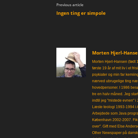
Previous article
Ingen ting er simpole
Morten Hjerl-Hans
Morten Hjerl-Hansen (født 
første 19 år af mit liv i et 
psykiater og min far kemii
nærved ubrugelige ting næst
hovedpersoner. I 1986 besø
tre en halv måned. Jeg star
indtil jeg "mistede evnen" 
Læste teologi 1993-1994 i 
Arbejdede som Java progra
København 2002-2007. Fik 
over". Gift med Else Anders
Other Newspaper på dansk og