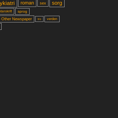
ykiatri
sorg
roman
sex
sprog
tanskrift
 Other Newspaper
verden
tro