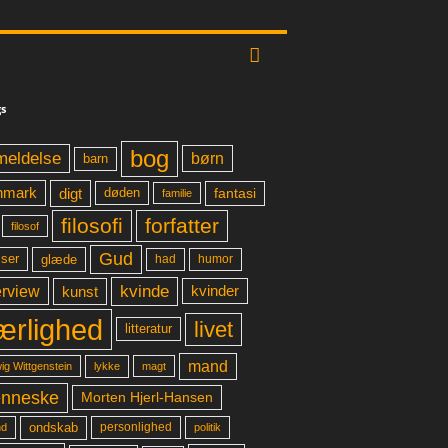
s
bog
meldelse
børn
barn
digt
fantasi
nmark
døden
familie
filosofi
forfatter
filosof
Gud
glæde
had
humor
lser
kvinde
erview
kunst
kvinder
ærlighed
livet
litteratur
mand
lykke
ig Wittgenstein
magt
nneske
Morten Hjerl-Hansen
ondskab
d
personlighed
politik