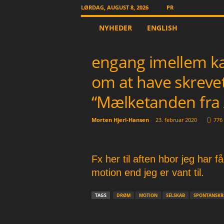
LØRDAG, AUGUST 8, 2026
PR
T
NYHEDER
ENGLISH
h
e
O
engang imellem k
t
h
om at have skrevet
e
r
“Mælketanden fra 
N
e
Morten Hjerl-Hansen
-
23. februar 2020
776
w
s
p
a
Fx her til aften hbor jeg har f
p
motion end jeg er vant til.
e
r
TAGS
DRØM
MOTION
SELSKAB
SPONTANSKR