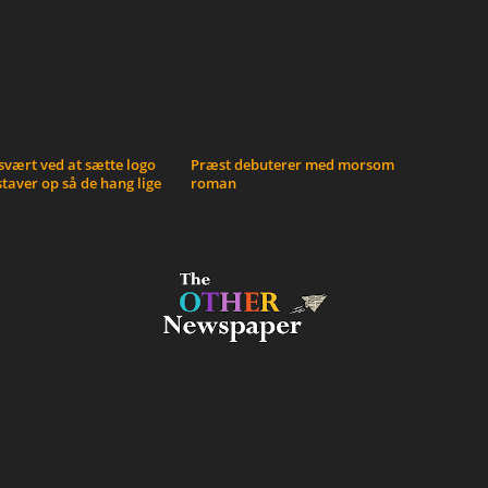
vært ved at sætte logo
Præst debuterer med morsom
taver op så de hang lige
roman