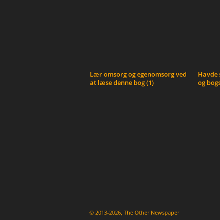
Lær omsorg og egenomsorg ved
Havde s
at læse denne bog (1)
og bogs
© 2013-2026, The Other Newspaper