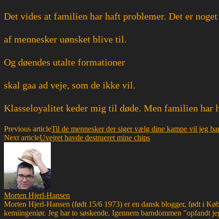
Det vides at familien har haft problemer. Det er noget
af mennesker uønsket blive til.
Og døendes utalte formationer
skal gaa ad veje, som de ikke vil.
Klasseloyalitet keder mig til døde. Men familien har 
Previous article
Til de mennesker der siger vælg dine kampe vil jeg ba
Next article
Uvejret havde destrueret mine chips
Morten Hjerl-Hansen
Morten Hjerl-Hansen (født 15/6 1973) er en dansk blogger, født i Køben
kemiingeniør. Jeg har to søskende. Igennem barndommen "opfandt jeg