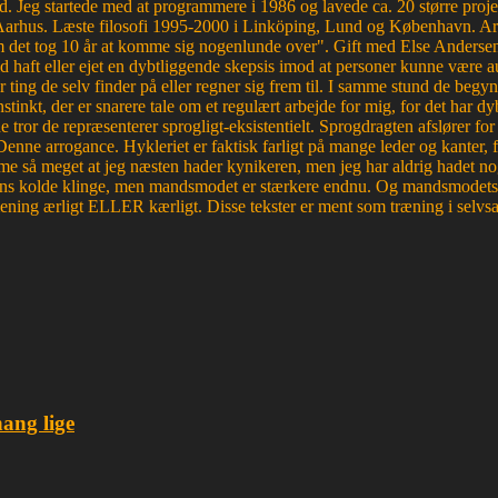
d. Jeg startede med at programmere i 1986 og lavede ca. 20 større proje
Aarhus. Læste filosofi 1995-2000 i Linköping, Lund og København. Ar
et tog 10 år at komme sig nogenlunde over". Gift med Else Andersen i
haft eller ejet en dybtliggende skepsis imod at personer kunne være aut
r ting de selv finder på eller regner sig frem til. I samme stund de begyn
tinkt, der er snarere tale om et regulært arbejde for mig, for det ha
e tror de repræsenterer sprogligt-eksistentielt. Sprogdragten afslører f
. Denne arrogance. Hykleriet er faktisk farligt på mange leder og kanter
e så meget at jeg næsten hader kynikeren, men jeg har aldrig hadet nog
edens kolde klinge, men mandsmodet er stærkere endnu. Og mandsmodets tro
mening ærligt ELLER kærligt. Disse tekster er ment som træning i selvsa
hang lige