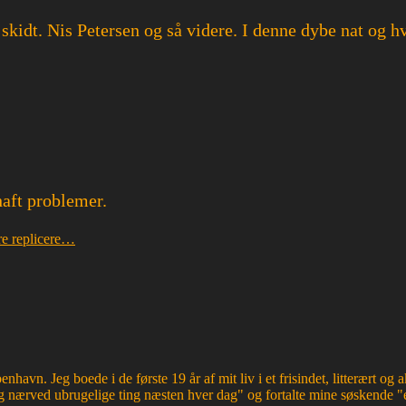
 skidt. Nis Petersen og så videre. I denne dybe nat og h
haft problemer.
re replicere…
havn. Jeg boede i de første 19 år af mit liv i et frisindet, litterært o
 nærved ubrugelige ting næsten hver dag" og fortalte mine søskende "e