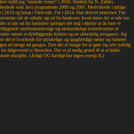
kter indtil jeg "mistede evnen" i 2018. Student fra N. Zahles
bejdede som Java programmør 2000 og 2001. Medvirkede i talrige
 2010 og bosat i Fårevejle. Far i 2014. Har skrevet netavisen The
entiske når de udtalte sig ud fra bastioner, hvad enten der er tale om
der at tale ud fra bastioner springer det mig i øjnene at de bare er
r dybtliggende samfundsmæssige og menneskelige konsekvenser at
or mine sanser et dybtliggende hykleri og en uklædelig arrogance. Jeg
, for det er kvælende for ulykkelige og spagfærdige røster og rummer
en ret længe ad gangen. Den der er bange for at gøre sig selv tydelig
 følgesvend er filosofien. Der er al mulig grund til at at lukke
mme disciplin. (Ærligt OG kærligt har ingen energi til.)