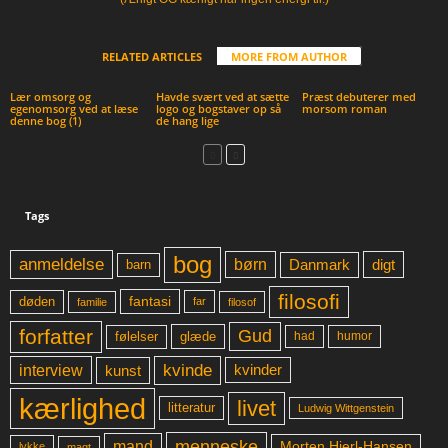
RELATED ARTICLES
MORE FROM AUTHOR
Lær omsorg og
Havde svært ved at sætte
Præst debuterer med
egenomsorg ved at læse
logo og bogstaver op så
morsom roman
denne bog (1)
de hang lige
Tags
bog
anmeldelse
børn
digt
Danmark
barn
filosofi
fantasi
døden
far
familie
filosof
forfatter
Gud
glæde
had
humor
følelser
kvinde
interview
kunst
kvinder
kærlighed
livet
litteratur
Ludwig Wittgenstein
menneske
mand
Morten Hjerl-Hansen
lykke
magt