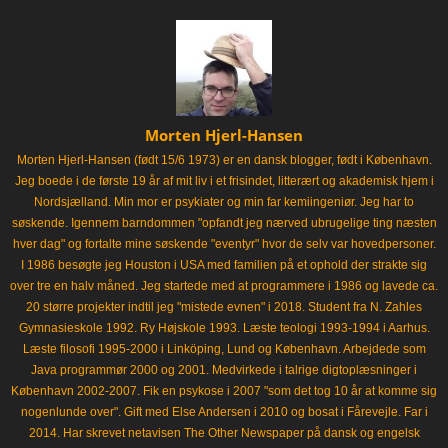
Morten Hjerl-Hansen
Morten Hjerl-Hansen (født 15/6 1973) er en dansk blogger, født i København.
Jeg boede i de første 19 år af mit liv i et frisindet, litterært og akademisk hjem i
Nordsjælland. Min mor er psykiater og min far kemiingeniør. Jeg har to
søskende. Igennem barndommen "opfandt jeg nærved ubrugelige ting næsten
hver dag" og fortalte mine søskende "eventyr" hvor de selv var hovedpersoner.
I 1986 besøgte jeg Houston i USA med familien på et ophold der strakte sig
over tre en halv måned. Jeg startede med at programmere i 1986 og lavede ca.
20 større projekter indtil jeg "mistede evnen" i 2018. Student fra N. Zahles
Gymnasieskole 1992. Ry Højskole 1993. Læste teologi 1993-1994 i Aarhus.
Læste filosofi 1995-2000 i Linköping, Lund og København. Arbejdede som
Java programmør 2000 og 2001. Medvirkede i talrige digtoplæsninger i
København 2002-2007. Fik en psykose i 2007 "som det tog 10 år at komme sig
nogenlunde over". Gift med Else Andersen i 2010 og bosat i Fårevejle. Far i
2014. Har skrevet netavisen The Other Newspaper på dansk og engelsk