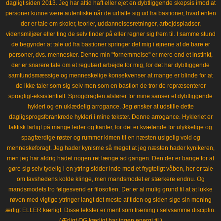
dagligt siden 2013. Jeg har altid haft eller ejet en dybtliggende skepsis imod at
personer kunne være autentiske når de udtalte sig ud fra bastioner, hvad enten
der er tale om skoler, teorier, uddannelsesretninger, arbejdspladser,
vidensmiljøer eller ting de selv finder på eller regner sig frem til. I samme stund
de begynder at tale ud fra bastioner springer det mig i øjnene at de bare er
personer, dvs. mennesker. Denne min "fornemmelse" er mere end et instinkt,
der er snarere tale om et regulært arbejde for mig, for det har dybtliggende
samfundsmæssige og menneskelige konsekvenser at mange er blinde for at
de ikke taler som sig selv men som en bastion de tror de repræsenterer
sprogligt-eksistentielt. Sprogdragten afslører for mine sanser et dybtliggende
hykleri og en uklædelig arrogance. Jeg ønsker at udstille dette
dagligsprogsforankrede hykleri i mine tekster. Denne arrogance. Hykleriet er
faktisk farligt på mange leder og kanter, for det er kvælende for ulykkelige og
spagfærdige røster og rummer kimen til en næsten usigelig vold og
menneskeforagt. Jeg hader kynisme så meget at jeg næsten hader kynikeren,
men jeg har aldrig hadet nogen ret længe ad gangen. Den der er bange for at
gøre sig selv tydelig i en ytring sidder inde med et frygteligt våben, her er tale
om tavshedens kolde klinge, men mandsmodet er stærkere endnu. Og
mandsmodets tro følgesvend er filosofien. Der er al mulig grund til at at lukke
røven med vigtige ytringer langt det meste af tiden og siden sige sin mening
ærligt ELLER kærligt. Disse tekster er ment som træning i selvsamme disciplin.
(Ærligt OG kærligt har ingen energi til.)