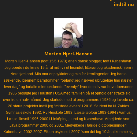
indtil nu
Morten Hjerl-Hansen
Morten Hjerl-Hansen (født 15/6 1973) er en dansk blogger, født i København.
Jeg boede i de første 19 år af mit liv i et frisindet, litterært og akademisk hjem i
Nordsjælland. Min mor er psykiater og min far kemiingeniør. Jeg har to
søskende. Igennem barndommen "opfandt jeg nærved ubrugelige ting næsten
hver dag" og fortalte mine søskende "eventyr" hvor de selv var hovedpersoner.
I 1986 besøgte jeg Houston i USA med familien på et ophold der strakte sig
over tre en halv måned. Jeg startede med at programmere i 1986 og lavede ca.
20 større projekter indtil jeg "mistede evnen" i 2018. Student fra N. Zahles
Gymnasieskole 1992. Ry Højskole 1993. Læste teologi 1993-1994 i Aarhus.
Læste filosofi 1995-2000 i Linköping, Lund og København. Arbejdede som
Java programmør 2000 og 2001. Medvirkede i talrige digtoplæsninger i
København 2002-2007. Fik en psykose i 2007 "som det tog 10 år at komme sig