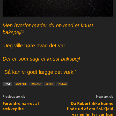
Men hvorfor møder du op med et knust
bakspejl?
“Jeg ville høre hvad det var.”
Det er som sagt et knust bakspejl
“Så kan vi godt lægge det væk.”
TAGS
BAKSPEJL
FORSKER
SYNER
TANKER
Previous article
Next article
Forældre narret af
Da Robert ikke kunne
sækkepibe
finde ud af om Sol-Kjeld
var en fin fyr var kun