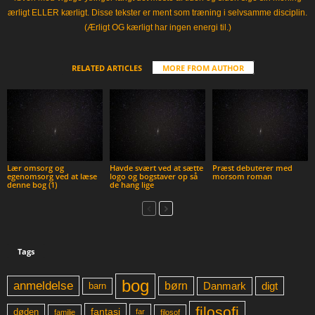
ærligt ELLER kærligt. Disse tekster er ment som træning i selvsamme disciplin.
(Ærligt OG kærligt har ingen energi til.)
RELATED ARTICLES
MORE FROM AUTHOR
Lær omsorg og
Havde svært ved at sætte
Præst debuterer med
egenomsorg ved at læse
logo og bogstaver op så
morsom roman
denne bog (1)
de hang lige
Tags
bog
anmeldelse
børn
digt
Danmark
barn
filosofi
fantasi
døden
far
familie
filosof