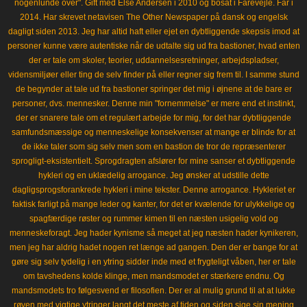
nogenlunde over". Gift med Else Andersen i 2010 og bosat i Fårevejle. Far i
2014. Har skrevet netavisen The Other Newspaper på dansk og engelsk
dagligt siden 2013. Jeg har altid haft eller ejet en dybtliggende skepsis imod at
personer kunne være autentiske når de udtalte sig ud fra bastioner, hvad enten
der er tale om skoler, teorier, uddannelsesretninger, arbejdspladser,
vidensmiljøer eller ting de selv finder på eller regner sig frem til. I samme stund
de begynder at tale ud fra bastioner springer det mig i øjnene at de bare er
personer, dvs. mennesker. Denne min "fornemmelse" er mere end et instinkt,
der er snarere tale om et regulært arbejde for mig, for det har dybtliggende
samfundsmæssige og menneskelige konsekvenser at mange er blinde for at
de ikke taler som sig selv men som en bastion de tror de repræsenterer
sprogligt-eksistentielt. Sprogdragten afslører for mine sanser et dybtliggende
hykleri og en uklædelig arrogance. Jeg ønsker at udstille dette
dagligsprogsforankrede hykleri i mine tekster. Denne arrogance. Hykleriet er
faktisk farligt på mange leder og kanter, for det er kvælende for ulykkelige og
spagfærdige røster og rummer kimen til en næsten usigelig vold og
menneskeforagt. Jeg hader kynisme så meget at jeg næsten hader kynikeren,
men jeg har aldrig hadet nogen ret længe ad gangen. Den der er bange for at
gøre sig selv tydelig i en ytring sidder inde med et frygteligt våben, her er tale
om tavshedens kolde klinge, men mandsmodet er stærkere endnu. Og
mandsmodets tro følgesvend er filosofien. Der er al mulig grund til at at lukke
røven med vigtige ytringer langt det meste af tiden og siden sige sin mening