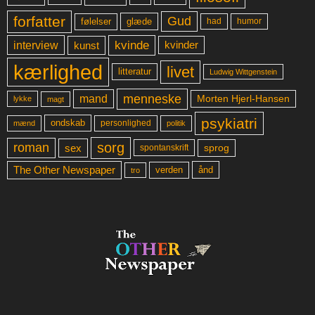
forfatter
Gud
glæde
had
humor
følelser
kvinde
interview
kunst
kvinder
kærlighed
livet
litteratur
Ludwig Wittgenstein
menneske
mand
Morten Hjerl-Hansen
lykke
magt
psykiatri
ondskab
mænd
personlighed
politik
sorg
roman
sex
sprog
spontanskrift
The Other Newspaper
ånd
verden
tro