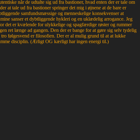
entiske når de udtalte sig ud fra bastioner, hvad enten der er tale om
der at tale ud fra bastioner springer det mig i øjnene at de bare er
r dybtliggende samfundsmæssige og menneskelige konsekvenser at
or mine sanser et dybtliggende hykleri og en uklædelig arrogance. Jeg
, for det er kvælende for ulykkelige og spagfærdige røster og rummer
en ret længe ad gangen. Den der er bange for at gøre sig selv tydelig
 følgesvend er filosofien. Der er al mulig grund til at at lukke
mme disciplin. (Ærligt OG kærligt har ingen energi til.)