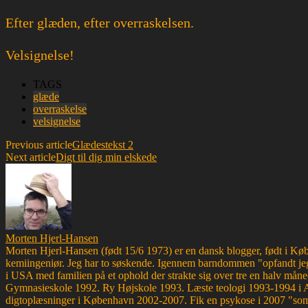
Efter glæden, efter overraskelsen.
Velsignelse!
TAGS
glæde
overraskelse
velsignelse
Previous article
Glædestekst 2
Next article
Digt til dig min elskede
Morten Hjerl-Hansen
Morten Hjerl-Hansen (født 15/6 1973) er en dansk blogger, født i Køben
kemiingeniør. Jeg har to søskende. Igennem barndommen "opfandt jeg
i USA med familien på et ophold der strakte sig over tre en halv måne
Gymnasieskole 1992. Ry Højskole 1993. Læste teologi 1993-1994 i 
digtoplæsninger i København 2002-2007. Fik en psykose i 2007 "som d