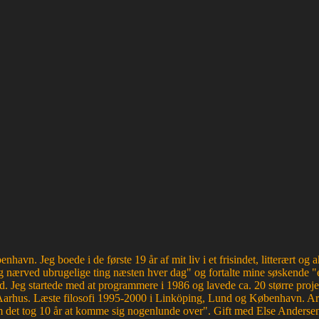
havn. Jeg boede i de første 19 år af mit liv i et frisindet, litterært o
 nærved ubrugelige ting næsten hver dag" og fortalte mine søskende "e
d. Jeg startede med at programmere i 1986 og lavede ca. 20 større proje
Aarhus. Læste filosofi 1995-2000 i Linköping, Lund og København. Ar
et tog 10 år at komme sig nogenlunde over". Gift med Else Andersen i