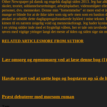
Other Newspaper på dansk og engelsk dagligt siden 2013. Jeg har altid 
skoler, teorier, uddannelsesretninger, arbejdspladser, vidensmiljøer elle
personer, dvs. mennesker. Denne min "fornemmelse" er mere end et ins
mange er blinde for at de ikke taler som sig selv men som en bastion d
ønsker at udstille dette dagligsprogsforankrede hykleri i mine tekster
kimen til en næsten usigelig vold og menneskeforagt. Jeg hader kynism
i en ytring sidder inde med et frygteligt våben, her er tale om tavsh
røven med vigtige ytringer langt det meste af tiden og siden sige sin 
RELATED ARTICLES
MORE FROM AUTHOR
Lær omsorg og egenomsorg ved at læse denne bog (1)
Havde svært ved at sætte logo og bogstaver op så de 
Præst debuterer med morsom roman
Tags