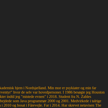
g akademisk hjem i Nordsjælland. Min mor er psykiater og min far
ventyr" hvor de selv var hovedpersoner. I 1986 besøgte jeg Houston
kter indtil jeg "mistede evnen" i 2018. Student fra N. Zahles
bejdede som Java programmør 2000 og 2001. Medvirkede i talrige
 2010 og bosat i Fårevejle. Far i 2014. Har skrevet netavisen The