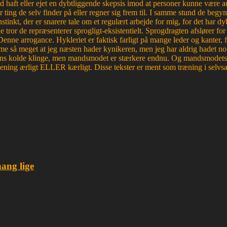
haft eller ejet en dybtliggende skepsis imod at personer kunne være aut
r ting de selv finder på eller regner sig frem til. I samme stund de begyn
tinkt, der er snarere tale om et regulært arbejde for mig, for det ha
e tror de repræsenterer sprogligt-eksistentielt. Sprogdragten afslører f
. Denne arrogance. Hykleriet er faktisk farligt på mange leder og kanter
e så meget at jeg næsten hader kynikeren, men jeg har aldrig hadet nog
edens kolde klinge, men mandsmodet er stærkere endnu. Og mandsmodets tro
mening ærligt ELLER kærligt. Disse tekster er ment som træning i selvsa
hang lige