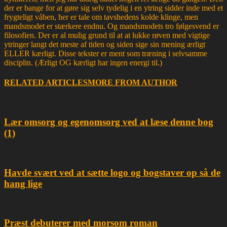
der er bange for at gøre sig selv tydelig i en ytring sidder inde med et
frygteligt våben, her er tale om tavshedens kolde klinge, men
mandsmodet er stærkere endnu. Og mandsmodets tro følgesvend er
filosofien. Der er al mulig grund til at at lukke røven med vigtige
ytringer langt det meste af tiden og siden sige sin mening ærligt
ELLER kærligt. Disse tekster er ment som træning i selvsamme
disciplin. (Ærligt OG kærligt har ingen energi til.)
RELATED ARTICLES
MORE FROM AUTHOR
Lær omsorg og egenomsorg ved at læse denne bog
(1)
Havde svært ved at sætte logo og bogstaver op så de
hang lige
Præst debuterer med morsom roman