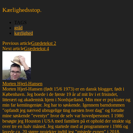
Kærlighedsstop.
TAGS
gråd
kærlighed
Previous article
Grædetekst 2
Next article
Grædetekst 4
Morten Hjerl-Hansen
Morten Hjerl-Hansen (født 15/6 1973) er en dansk blogger, født i
København. Jeg boede i de første 19 år af mit liv i et frisindet,
litterært og akademisk hjem i Nordsjælland. Min mor er psykiater og
min far kemiingeniør. Jeg har to søskende. Igennem barndommen
"opfandt jeg nærved ubrugelige ting næsten hver dag" og fortalte
mine søskende "eventyr" hvor de selv var hovedpersoner. I 1986
besøgte jeg Houston i USA med familien på et ophold der strakte sig
over tre en halv måned. Jeg startede med at programmere i 1986 og
lavede ca. 20 større projekter indtil jeg "mistede evnen" i 2018.