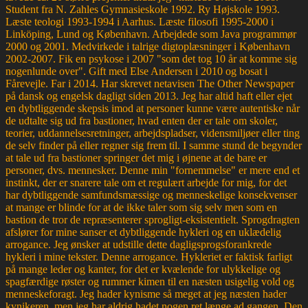
Student fra N. Zahles Gymnasieskole 1992. Ry Højskole 1993.
Læste teologi 1993-1994 i Aarhus. Læste filosofi 1995-2000 i
Linköping, Lund og København. Arbejdede som Java programmør
2000 og 2001. Medvirkede i talrige digtoplæsninger i København
2002-2007. Fik en psykose i 2007 "som det tog 10 år at komme sig
nogenlunde over". Gift med Else Andersen i 2010 og bosat i
Fårevejle. Far i 2014. Har skrevet netavisen The Other Newspaper
på dansk og engelsk dagligt siden 2013. Jeg har altid haft eller ejet
en dybtliggende skepsis imod at personer kunne være autentiske når
de udtalte sig ud fra bastioner, hvad enten der er tale om skoler,
teorier, uddannelsesretninger, arbejdspladser, vidensmiljøer eller ting
de selv finder på eller regner sig frem til. I samme stund de begynder
at tale ud fra bastioner springer det mig i øjnene at de bare er
personer, dvs. mennesker. Denne min "fornemmelse" er mere end et
instinkt, der er snarere tale om et regulært arbejde for mig, for det
har dybtliggende samfundsmæssige og menneskelige konsekvenser
at mange er blinde for at de ikke taler som sig selv men som en
bastion de tror de repræsenterer sprogligt-eksistentielt. Sprogdragten
afslører for mine sanser et dybtliggende hykleri og en uklædelig
arrogance. Jeg ønsker at udstille dette dagligsprogsforankrede
hykleri i mine tekster. Denne arrogance. Hykleriet er faktisk farligt
på mange leder og kanter, for det er kvælende for ulykkelige og
spagfærdige røster og rummer kimen til en næsten usigelig vold og
menneskeforagt. Jeg hader kynisme så meget at jeg næsten hader
kynikeren, men jeg har aldrig hadet nogen ret længe ad gangen. Den