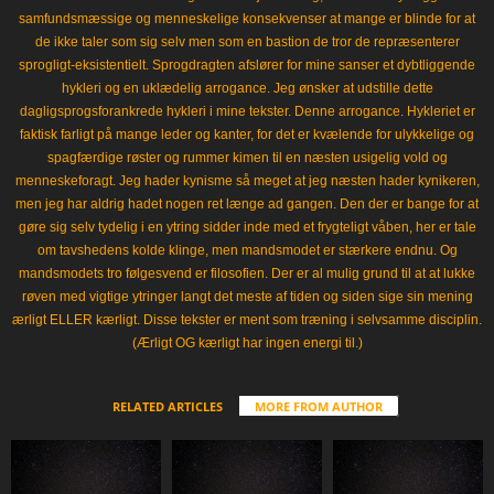
samfundsmæssige og menneskelige konsekvenser at mange er blinde for at
de ikke taler som sig selv men som en bastion de tror de repræsenterer
sprogligt-eksistentielt. Sprogdragten afslører for mine sanser et dybtliggende
hykleri og en uklædelig arrogance. Jeg ønsker at udstille dette
dagligsprogsforankrede hykleri i mine tekster. Denne arrogance. Hykleriet er
faktisk farligt på mange leder og kanter, for det er kvælende for ulykkelige og
spagfærdige røster og rummer kimen til en næsten usigelig vold og
menneskeforagt. Jeg hader kynisme så meget at jeg næsten hader kynikeren,
men jeg har aldrig hadet nogen ret længe ad gangen. Den der er bange for at
gøre sig selv tydelig i en ytring sidder inde med et frygteligt våben, her er tale
om tavshedens kolde klinge, men mandsmodet er stærkere endnu. Og
mandsmodets tro følgesvend er filosofien. Der er al mulig grund til at at lukke
røven med vigtige ytringer langt det meste af tiden og siden sige sin mening
ærligt ELLER kærligt. Disse tekster er ment som træning i selvsamme disciplin.
(Ærligt OG kærligt har ingen energi til.)
RELATED ARTICLES
MORE FROM AUTHOR