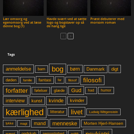
Lær omsorg og
Havde svært ved at sætte
Præst debuterer med
egenomsorg ved at læse
logo og bogstaver op så
morsom roman
denne bog (1)
de hang lige
Tags
bog
anmeldelse
børn
digt
Danmark
barn
filosofi
fantasi
døden
far
familie
filosof
forfatter
Gud
glæde
had
humor
følelser
kvinde
interview
kunst
kvinder
kærlighed
livet
litteratur
Ludwig Wittgenstein
menneske
mand
Morten Hjerl-Hansen
lykke
magt
psykiatri
ondskab
mænd
personlighed
politik