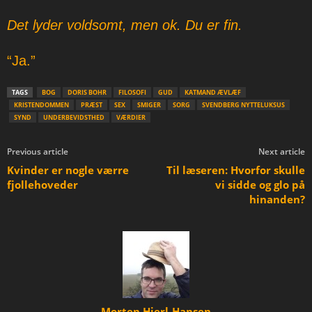
Det lyder voldsomt, men ok. Du er fin.
“Ja.”
TAGS
BOG
DORIS BOHR
FILOSOFI
GUD
KATMAND ÆVLÆF
KRISTENDOMMEN
PRÆST
SEX
SMIGER
SORG
SVENDBERG NYTTELUKSUS
SYND
UNDERBEVIDSTHED
VÆRDIER
Previous article
Next article
Kvinder er nogle værre
Til læseren: Hvorfor skulle
fjollehoveder
vi sidde og glo på
hinanden?
Morten Hjerl-Hansen