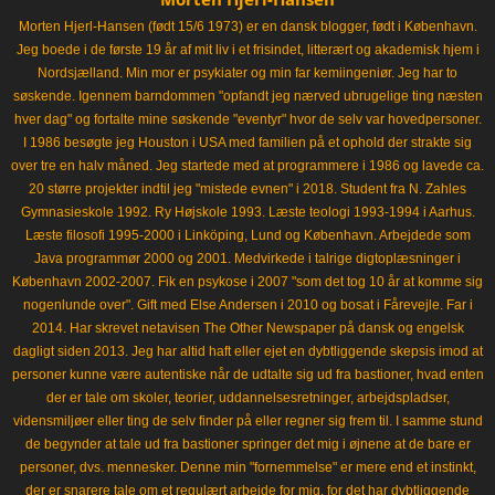
Morten Hjerl-Hansen (født 15/6 1973) er en dansk blogger, født i København.
Jeg boede i de første 19 år af mit liv i et frisindet, litterært og akademisk hjem i
Nordsjælland. Min mor er psykiater og min far kemiingeniør. Jeg har to
søskende. Igennem barndommen "opfandt jeg nærved ubrugelige ting næsten
hver dag" og fortalte mine søskende "eventyr" hvor de selv var hovedpersoner.
I 1986 besøgte jeg Houston i USA med familien på et ophold der strakte sig
over tre en halv måned. Jeg startede med at programmere i 1986 og lavede ca.
20 større projekter indtil jeg "mistede evnen" i 2018. Student fra N. Zahles
Gymnasieskole 1992. Ry Højskole 1993. Læste teologi 1993-1994 i Aarhus.
Læste filosofi 1995-2000 i Linköping, Lund og København. Arbejdede som
Java programmør 2000 og 2001. Medvirkede i talrige digtoplæsninger i
København 2002-2007. Fik en psykose i 2007 "som det tog 10 år at komme sig
nogenlunde over". Gift med Else Andersen i 2010 og bosat i Fårevejle. Far i
2014. Har skrevet netavisen The Other Newspaper på dansk og engelsk
dagligt siden 2013. Jeg har altid haft eller ejet en dybtliggende skepsis imod at
personer kunne være autentiske når de udtalte sig ud fra bastioner, hvad enten
der er tale om skoler, teorier, uddannelsesretninger, arbejdspladser,
vidensmiljøer eller ting de selv finder på eller regner sig frem til. I samme stund
de begynder at tale ud fra bastioner springer det mig i øjnene at de bare er
personer, dvs. mennesker. Denne min "fornemmelse" er mere end et instinkt,
der er snarere tale om et regulært arbejde for mig, for det har dybtliggende