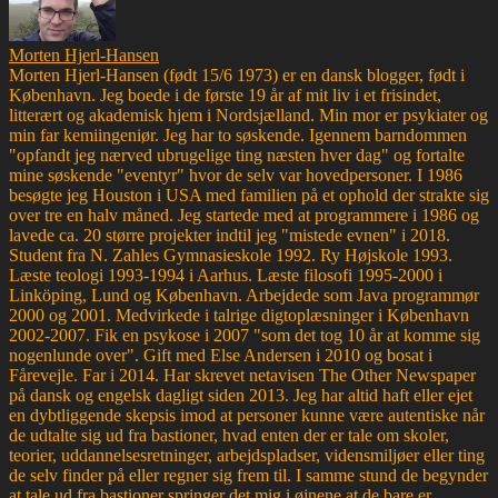
Morten Hjerl-Hansen
Morten Hjerl-Hansen (født 15/6 1973) er en dansk blogger, født i
København. Jeg boede i de første 19 år af mit liv i et frisindet,
litterært og akademisk hjem i Nordsjælland. Min mor er psykiater og
min far kemiingeniør. Jeg har to søskende. Igennem barndommen
"opfandt jeg nærved ubrugelige ting næsten hver dag" og fortalte
mine søskende "eventyr" hvor de selv var hovedpersoner. I 1986
besøgte jeg Houston i USA med familien på et ophold der strakte sig
over tre en halv måned. Jeg startede med at programmere i 1986 og
lavede ca. 20 større projekter indtil jeg "mistede evnen" i 2018.
Student fra N. Zahles Gymnasieskole 1992. Ry Højskole 1993.
Læste teologi 1993-1994 i Aarhus. Læste filosofi 1995-2000 i
Linköping, Lund og København. Arbejdede som Java programmør
2000 og 2001. Medvirkede i talrige digtoplæsninger i København
2002-2007. Fik en psykose i 2007 "som det tog 10 år at komme sig
nogenlunde over". Gift med Else Andersen i 2010 og bosat i
Fårevejle. Far i 2014. Har skrevet netavisen The Other Newspaper
på dansk og engelsk dagligt siden 2013. Jeg har altid haft eller ejet
en dybtliggende skepsis imod at personer kunne være autentiske når
de udtalte sig ud fra bastioner, hvad enten der er tale om skoler,
teorier, uddannelsesretninger, arbejdspladser, vidensmiljøer eller ting
de selv finder på eller regner sig frem til. I samme stund de begynder
at tale ud fra bastioner springer det mig i øjnene at de bare er