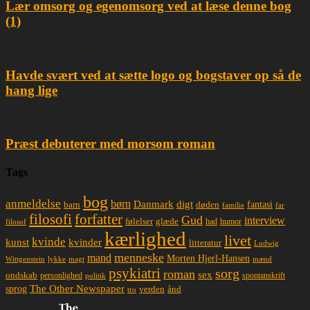
Lær omsorg og egenomsorg ved at læse denne bog
(1)
Havde svært ved at sætte logo og bogstaver op så de
hang lige
Præst debuterer med morsom roman
Tags
bog
anmeldelse
børn
Danmark
digt
døden
fantasi
barn
familie
far
filosofi
forfatter
Gud
interview
glæde
følelser
had
humor
filosof
kærlighed
livet
kvinde
kunst
kvinder
litteratur
Ludwig
menneske
mand
Morten Hjerl-Hansen
lykke
magt
mænd
Wittgenstein
psykiatri
sorg
roman
sex
ondskab
spontanskrift
personlighed
politik
The Other Newspaper
sprog
ånd
verden
tro