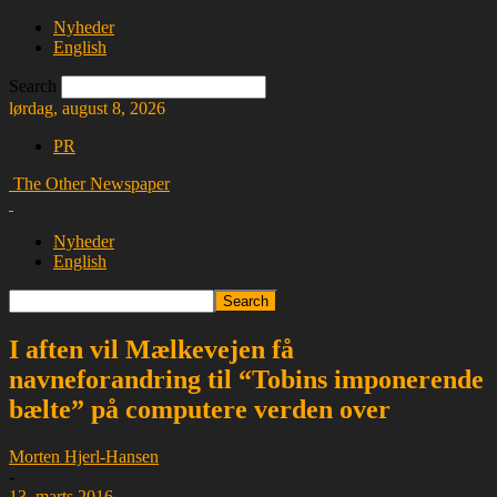
Nyheder
English
Search
lørdag, august 8, 2026
PR
The Other Newspaper
Nyheder
English
I aften vil Mælkevejen få
navneforandring til “Tobins imponerende
bælte” på computere verden over
Morten Hjerl-Hansen
-
13. marts 2016