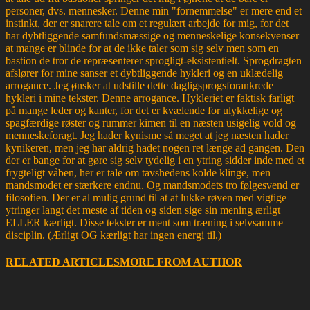
personer, dvs. mennesker. Denne min "fornemmelse" er mere end et
instinkt, der er snarere tale om et regulært arbejde for mig, for det
har dybtliggende samfundsmæssige og menneskelige konsekvenser
at mange er blinde for at de ikke taler som sig selv men som en
bastion de tror de repræsenterer sprogligt-eksistentielt. Sprogdragten
afslører for mine sanser et dybtliggende hykleri og en uklædelig
arrogance. Jeg ønsker at udstille dette dagligsprogsforankrede
hykleri i mine tekster. Denne arrogance. Hykleriet er faktisk farligt
på mange leder og kanter, for det er kvælende for ulykkelige og
spagfærdige røster og rummer kimen til en næsten usigelig vold og
menneskeforagt. Jeg hader kynisme så meget at jeg næsten hader
kynikeren, men jeg har aldrig hadet nogen ret længe ad gangen. Den
der er bange for at gøre sig selv tydelig i en ytring sidder inde med et
frygteligt våben, her er tale om tavshedens kolde klinge, men
mandsmodet er stærkere endnu. Og mandsmodets tro følgesvend er
filosofien. Der er al mulig grund til at at lukke røven med vigtige
ytringer langt det meste af tiden og siden sige sin mening ærligt
ELLER kærligt. Disse tekster er ment som træning i selvsamme
disciplin. (Ærligt OG kærligt har ingen energi til.)
RELATED ARTICLES
MORE FROM AUTHOR