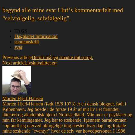
begynd alle mine svar i Inf’s kommentarfelt med
“selvfølgelig, selvfølgelig”.
TAGS
Dagbladet Information
spontanskrift
svar
Previous article
Derofr må jeg smadre mit sprog:
Next article
Livsknvalirtet er:
Morten Hjerl-Hansen
Morten Hjerl-Hansen (født 15/6 1973) er en dansk blogger, født i
København. Jeg boede i de første 19 år af mit liv i et frisindet,
litterært og akademisk hjem i Nordsjælland. Min mor er psykiater og
min far kemiingeniør. Jeg har to søskende. Igennem barndommen
"opfandt jeg nærved ubrugelige ting næsten hver dag" og fortalte
mine søskende "eventyr" hvor de selv var hovedpersoner. I 1986