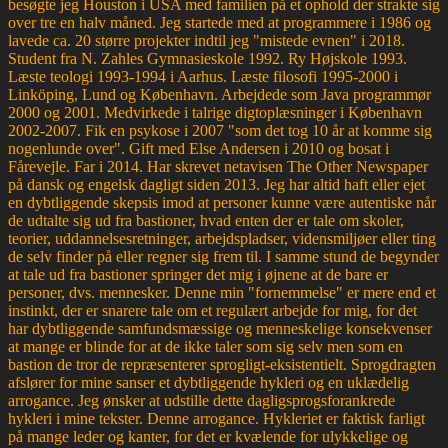
besøgte jeg Houston i USA med familien på et ophold der strakte sig
over tre en halv måned. Jeg startede med at programmere i 1986 og
lavede ca. 20 større projekter indtil jeg "mistede evnen" i 2018.
Student fra N. Zahles Gymnasieskole 1992. Ry Højskole 1993.
Læste teologi 1993-1994 i Aarhus. Læste filosofi 1995-2000 i
Linköping, Lund og København. Arbejdede som Java programmør
2000 og 2001. Medvirkede i talrige digtoplæsninger i København
2002-2007. Fik en psykose i 2007 "som det tog 10 år at komme sig
nogenlunde over". Gift med Else Andersen i 2010 og bosat i
Fårevejle. Far i 2014. Har skrevet netavisen The Other Newspaper
på dansk og engelsk dagligt siden 2013. Jeg har altid haft eller ejet
en dybtliggende skepsis imod at personer kunne være autentiske når
de udtalte sig ud fra bastioner, hvad enten der er tale om skoler,
teorier, uddannelsesretninger, arbejdspladser, vidensmiljøer eller ting
de selv finder på eller regner sig frem til. I samme stund de begynder
at tale ud fra bastioner springer det mig i øjnene at de bare er
personer, dvs. mennesker. Denne min "fornemmelse" er mere end et
instinkt, der er snarere tale om et regulært arbejde for mig, for det
har dybtliggende samfundsmæssige og menneskelige konsekvenser
at mange er blinde for at de ikke taler som sig selv men som en
bastion de tror de repræsenterer sprogligt-eksistentielt. Sprogdragten
afslører for mine sanser et dybtliggende hykleri og en uklædelig
arrogance. Jeg ønsker at udstille dette dagligsprogsforankrede
hykleri i mine tekster. Denne arrogance. Hykleriet er faktisk farligt
på mange leder og kanter, for det er kvælende for ulykkelige og