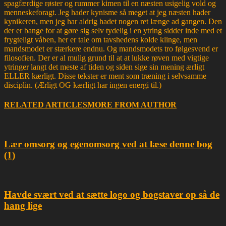
spagfærdige røster og rummer kimen til en næsten usigelig vold og
menneskeforagt. Jeg hader kynisme så meget at jeg næsten hader
kynikeren, men jeg har aldrig hadet nogen ret længe ad gangen. Den
der er bange for at gøre sig selv tydelig i en ytring sidder inde med et
frygteligt våben, her er tale om tavshedens kolde klinge, men
mandsmodet er stærkere endnu. Og mandsmodets tro følgesvend er
filosofien. Der er al mulig grund til at at lukke røven med vigtige
ytringer langt det meste af tiden og siden sige sin mening ærligt
ELLER kærligt. Disse tekster er ment som træning i selvsamme
disciplin. (Ærligt OG kærligt har ingen energi til.)
RELATED ARTICLES
MORE FROM AUTHOR
Lær omsorg og egenomsorg ved at læse denne bog
(1)
Havde svært ved at sætte logo og bogstaver op så de
hang lige