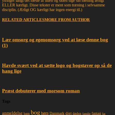
ytringer langt det meste af tiden og siden sige sin mening ærligt
ELLER kærligt. Disse tekster er ment som træning i selvsamme
disciplin. (Ærligt OG kærligt har ingen energi til.)
RELATED ARTICLES
MORE FROM AUTHOR
Lær omsorg og egenomsorg ved at læse denne bog
(1)
Havde svært ved at sætte logo og bogstaver op så de
hang lige
Præst debuterer med morsom roman
Tags
bog
anmeldelse
børn
Danmark
digt
døden
fantasi
barn
familie
far