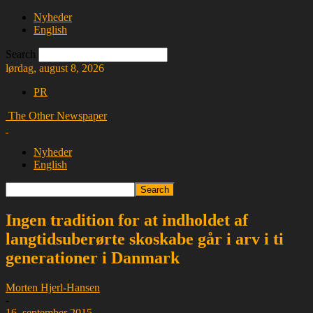
Nyheder
English
Search
lørdag, august 8, 2026
PR
The Other Newspaper
Nyheder
English
Ingen tradition for at indholdet af
langtidsuberørte skoskabe går i arv i ti
generationer i Danmark
Morten Hjerl-Hansen
-
16. september 2015