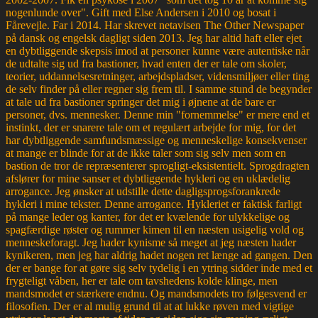
nogenlunde over". Gift med Else Andersen i 2010 og bosat i
Fårevejle. Far i 2014. Har skrevet netavisen The Other Newspaper
på dansk og engelsk dagligt siden 2013. Jeg har altid haft eller ejet
en dybtliggende skepsis imod at personer kunne være autentiske når
de udtalte sig ud fra bastioner, hvad enten der er tale om skoler,
teorier, uddannelsesretninger, arbejdspladser, vidensmiljøer eller ting
de selv finder på eller regner sig frem til. I samme stund de begynder
at tale ud fra bastioner springer det mig i øjnene at de bare er
personer, dvs. mennesker. Denne min "fornemmelse" er mere end et
instinkt, der er snarere tale om et regulært arbejde for mig, for det
har dybtliggende samfundsmæssige og menneskelige konsekvenser
at mange er blinde for at de ikke taler som sig selv men som en
bastion de tror de repræsenterer sprogligt-eksistentielt. Sprogdragten
afslører for mine sanser et dybtliggende hykleri og en uklædelig
arrogance. Jeg ønsker at udstille dette dagligsprogsforankrede
hykleri i mine tekster. Denne arrogance. Hykleriet er faktisk farligt
på mange leder og kanter, for det er kvælende for ulykkelige og
spagfærdige røster og rummer kimen til en næsten usigelig vold og
menneskeforagt. Jeg hader kynisme så meget at jeg næsten hader
kynikeren, men jeg har aldrig hadet nogen ret længe ad gangen. Den
der er bange for at gøre sig selv tydelig i en ytring sidder inde med et
frygteligt våben, her er tale om tavshedens kolde klinge, men
mandsmodet er stærkere endnu. Og mandsmodets tro følgesvend er
filosofien. Der er al mulig grund til at at lukke røven med vigtige