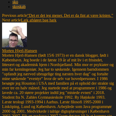
sko
skoskab
Previous article
“Det er det jeg mener. Det er da fint at være kristen.”
Next article
Læk afsløret bag hæk
Morten Hjerl-Hansen
Morten Hjerl-Hansen (født 15/6 1973) er en dansk blogger, født i
København. Jeg boede i de første 19 år af mit liv i et frisindet,
litterært og akademisk hjem i Nordsjælland. Min mor er psykiater og
min far kemiingeniør. Jeg har to søskende. Igennem barndommen
"opfandt jeg nærved ubrugelige ting næsten hver dag" og fortalte
mine søskende "eventyr" hvor de selv var hovedpersoner. I 1986
besøgte jeg Houston i USA med familien på et ophold der strakte sig
over tre en halv måned. Jeg startede med at programmere i 1986 og
lavede ca. 20 større projekter indtil jeg "mistede evnen" i 2018.
Student fra N. Zahles Gymnasieskole 1992. Ry Højskole 1993.
Læste teologi 1993-1994 i Aarhus. Læste filosofi 1995-2000 i
Linköping, Lund og København. Arbejdede som Java programmør
2000 og 2001. Medvirkede i talrige digtoplæsninger i København
2002-2007. Fik en psykose i 2007 "som det tog 10 år at komme sig