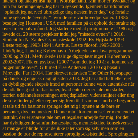
litterært og akademisk hjem i Nordsjælland. Min mor er psykiater og
min far kemiingeniør. Jeg har to søskende. Igennem barndommen
"opfandt jeg nærved ubrugelige ting næsten hver dag" og fortalte
mine søskende "eventyr" hvor de selv var hovedpersoner. I 1986
besøgte jeg Houston i USA med familien på et ophold der strakte sig
over tre en halv måned. Jeg startede med at programmere i 1986 og
lavede ca. 20 større projekter indtil jeg "mistede evnen" i 2018.
Student fra N. Zahles Gymnasieskole 1992. Ry Højskole 1993.
Læste teologi 1993-1994 i Aarhus. Læste filosofi 1995-2000 i
Linköping, Lund og København. Arbejdede som Java programmør
2000 og 2001. Medvirkede i talrige digtoplæsninger i København
2002-2007. Fik en psykose i 2007 "som det tog 10 år at komme sig
nogenlunde over". Gift med Else Andersen i 2010 og bosat i
Fårevejle. Far i 2014. Har skrevet netavisen The Other Newspaper
på dansk og engelsk dagligt siden 2013. Jeg har altid haft eller ejet
en dybtliggende skepsis imod at personer kunne være autentiske når
de udtalte sig ud fra bastioner, hvad enten der er tale om skoler,
teorier, uddannelsesretninger, arbejdspladser, vidensmiljøer eller ting
de selv finder på eller regner sig frem til. I samme stund de begynder
at tale ud fra bastioner springer det mig i øjnene at de bare er
personer, dvs. mennesker. Denne min "fornemmelse" er mere end et
instinkt, der er snarere tale om et regulært arbejde for mig, for det
har dybtliggende samfundsmæssige og menneskelige konsekvenser
at mange er blinde for at de ikke taler som sig selv men som en
bastion de tror de repræsenterer sprogligt-eksistentielt. Sprogdragten