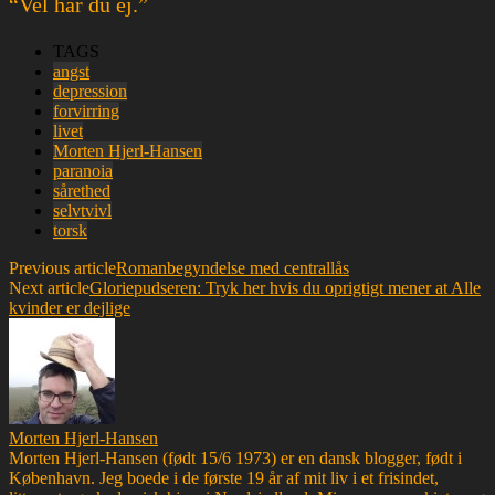
“Vel har du ej.”
TAGS
angst
depression
forvirring
livet
Morten Hjerl-Hansen
paranoia
sårethed
selvtvivl
torsk
Previous article
Romanbegyndelse med centrallås
Next article
Gloriepudseren: Tryk her hvis du oprigtigt mener at Alle
kvinder er dejlige
Morten Hjerl-Hansen
Morten Hjerl-Hansen (født 15/6 1973) er en dansk blogger, født i
København. Jeg boede i de første 19 år af mit liv i et frisindet,