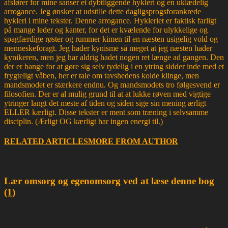
afslører for mine sanser et dybtliggende hykleri og en uklædelig
arrogance. Jeg ønsker at udstille dette dagligsprogsforankrede
hykleri i mine tekster. Denne arrogance. Hykleriet er faktisk farligt
på mange leder og kanter, for det er kvælende for ulykkelige og
spagfærdige røster og rummer kimen til en næsten usigelig vold og
menneskeforagt. Jeg hader kynisme så meget at jeg næsten hader
kynikeren, men jeg har aldrig hadet nogen ret længe ad gangen. Den
der er bange for at gøre sig selv tydelig i en ytring sidder inde med et
frygteligt våben, her er tale om tavshedens kolde klinge, men
mandsmodet er stærkere endnu. Og mandsmodets tro følgesvend er
filosofien. Der er al mulig grund til at at lukke røven med vigtige
ytringer langt det meste af tiden og siden sige sin mening ærligt
ELLER kærligt. Disse tekster er ment som træning i selvsamme
disciplin. (Ærligt OG kærligt har ingen energi til.)
RELATED ARTICLES
MORE FROM AUTHOR
Lær omsorg og egenomsorg ved at læse denne bog
(1)