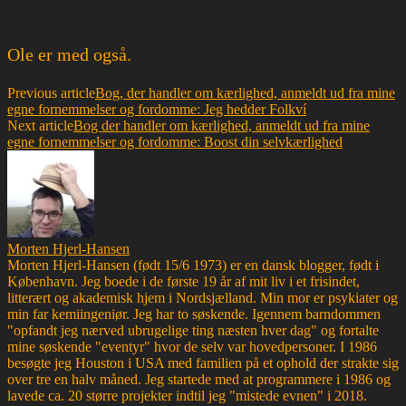
Ole er med også.
Previous article
Bog, der handler om kærlighed, anmeldt ud fra mine
egne fornemmelser og fordomme: Jeg hedder Folkví
Next article
Bog der handler om kærlighed, anmeldt ud fra mine
egne fornemmelser og fordomme: Boost din selvkærlighed
Morten Hjerl-Hansen
Morten Hjerl-Hansen (født 15/6 1973) er en dansk blogger, født i
København. Jeg boede i de første 19 år af mit liv i et frisindet,
litterært og akademisk hjem i Nordsjælland. Min mor er psykiater og
min far kemiingeniør. Jeg har to søskende. Igennem barndommen
"opfandt jeg nærved ubrugelige ting næsten hver dag" og fortalte
mine søskende "eventyr" hvor de selv var hovedpersoner. I 1986
besøgte jeg Houston i USA med familien på et ophold der strakte sig
over tre en halv måned. Jeg startede med at programmere i 1986 og
lavede ca. 20 større projekter indtil jeg "mistede evnen" i 2018.