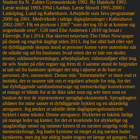
Student fra N. Zahles Gymnasieskole 1992. Ry Højskole 1993.
Læste teologi 1993-1994 i Aarhus. Læste filosofi 1995-2000 i
Linköping, Lund og København. Arbejdede som Java programmør
2000 og 2001. Medvirkede i talrige digtoplæsninger i København
2002-2007. Fik en psykose i 2007 "som det tog 10 år at komme sig
nogenlunde over". Gift med Else Andersen i 2010 og bosat i
Fårevejle. Far i 2014. Har skrevet netavisen The Other Newspaper
på dansk og engelsk dagligt siden 2013. Jeg har altid haft eller ejet
en dybtliggende skepsis imod at personer kunne være autentiske når
de udtalte sig ud fra bastioner, hvad enten der er tale om skoler,
teorier, uddannelsesretninger, arbejdspladser, vidensmiljøer eller ting
de selv finder på eller regner sig frem til. I samme stund de begynder
at tale ud fra bastioner springer det mig i øjnene at de bare er
personer, dvs. mennesker. Denne min "fornemmelse" er mere end et
instinkt, der er snarere tale om et regulært arbejde for mig, for det
har dybtliggende samfundsmæssige og menneskelige konsekvenser
at mange er blinde for at de ikke taler som sig selv men som en
bastion de tror de repræsenterer sprogligt-eksistentielt. Sprogdragten
afslører for mine sanser et dybtliggende hykleri og en uklædelig
arrogance. Jeg ønsker at udstille dette dagligsprogsforankrede
hykleri i mine tekster. Denne arrogance. Hykleriet er faktisk farligt
på mange leder og kanter, for det er kvælende for ulykkelige og
spagfærdige røster og rummer kimen til en næsten usigelig vold og
menneskeforagt. Jeg hader kynisme så meget at jeg næsten hader
kynikeren, men jeg har aldrig hadet nogen ret længe ad gangen. Den