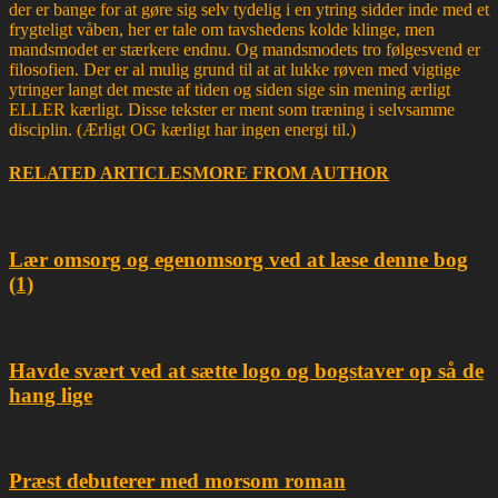
der er bange for at gøre sig selv tydelig i en ytring sidder inde med et
frygteligt våben, her er tale om tavshedens kolde klinge, men
mandsmodet er stærkere endnu. Og mandsmodets tro følgesvend er
filosofien. Der er al mulig grund til at at lukke røven med vigtige
ytringer langt det meste af tiden og siden sige sin mening ærligt
ELLER kærligt. Disse tekster er ment som træning i selvsamme
disciplin. (Ærligt OG kærligt har ingen energi til.)
RELATED ARTICLES
MORE FROM AUTHOR
Lær omsorg og egenomsorg ved at læse denne bog
(1)
Havde svært ved at sætte logo og bogstaver op så de
hang lige
Præst debuterer med morsom roman