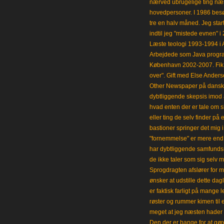
nærved ubrugelige ting næst
hovedpersoner. I 1986 besø
tre en halv måned. Jeg star
indtil jeg "mistede evnen" 
Læste teologi 1993-1994 i 
Arbejdede som Java progra
København 2002-2007. Fik 
over". Gift med Else Anders
Other Newspaper på dansk og
dybtliggende skepsis imod a
hvad enten der er tale om s
eller ting de selv finder på 
bastioner springer det mig 
"fornemmelse" er mere end et
har dybtliggende samfunds
de ikke taler som sig selv m
Sprogdragten afslører for m
ønsker at udstille dette da
er faktisk farligt på mange 
røster og rummer kimen til
meget at jeg næsten hader 
Den der er bange for at gøre