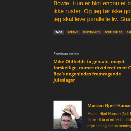
Bowie. Hun er blot endnu et 
ikke ruster. Og jeg tør ikke 
jeg skal leve parallelle liv. St
TAGS
80ERNE
EURYTHMICS
FORELSKELSE
SA
Previous article
Mike Oldfields to geniale, meget
forskellige, numre divideret med C
Rea’s nogenledes fremragende
juleslager
Morten Hjerl-Hans
Morten Hjerl-Hansen (født 
første 19 år af mit liv i et 
psykiater og min far kemii