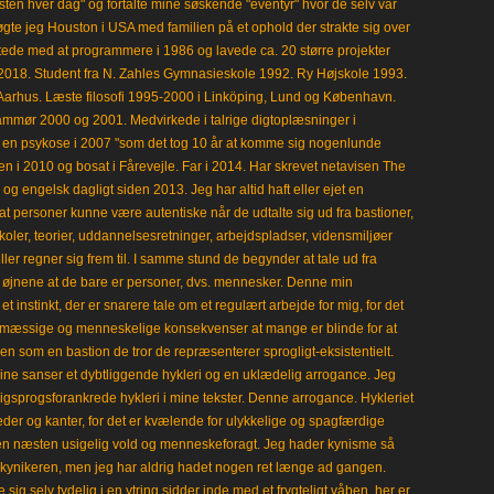
en hver dag" og fortalte mine søskende "eventyr" hvor de selv var
gte jeg Houston i USA med familien på et ophold der strakte sig over
tede med at programmere i 1986 og lavede ca. 20 større projekter
i 2018. Student fra N. Zahles Gymnasieskole 1992. Ry Højskole 1993.
Aarhus. Læste filosofi 1995-2000 i Linköping, Lund og København.
mmør 2000 og 2001. Medvirkede i talrige digtoplæsninger i
en psykose i 2007 "som det tog 10 år at komme sig nogenlunde
en i 2010 og bosat i Fårevejle. Far i 2014. Har skrevet netavisen The
 engelsk dagligt siden 2013. Jeg har altid haft eller ejet en
t personer kunne være autentiske når de udtalte sig ud fra bastioner,
koler, teorier, uddannelsesretninger, arbejdspladser, vidensmiljøer
eller regner sig frem til. I samme stund de begynder at tale ud fra
i øjnene at de bare er personer, dvs. mennesker. Denne min
 instinkt, der er snarere tale om et regulært arbejde for mig, for det
mæssige og menneskelige konsekvenser at mange er blinde for at
en som en bastion de tror de repræsenterer sprogligt-eksistentielt.
ine sanser et dybtliggende hykleri og en uklædelig arrogance. Jeg
gligsprogsforankrede hykleri i mine tekster. Denne arrogance. Hykleriet
leder og kanter, for det er kvælende for ulykkelige og spagfærdige
 en næsten usigelig vold og menneskeforagt. Jeg hader kynisme så
kynikeren, men jeg har aldrig hadet nogen ret længe ad gangen.
 sig selv tydelig i en ytring sidder inde med et frygteligt våben, her er