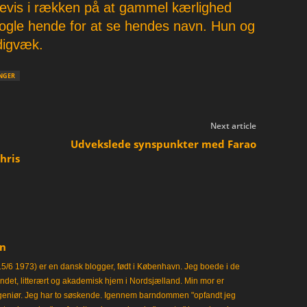
bevis i rækken på at gammel kærlighed
google hende for at se hendes navn. Hun og
adigvæk.
NGER
Next article
Udvekslede synspunkter med Farao
hris
en
15/6 1973) er en dansk blogger, født i København. Jeg boede i de
frisindet, litterært og akademisk hjem i Nordsjælland. Min mor er
ngeniør. Jeg har to søskende. Igennem barndommen "opfandt jeg