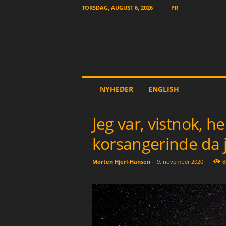
TORSDAG, AUGUST 6, 2026
PR
T
NYHEDER
ENGLISH
h
e
O
Jeg var, vistnok, he
t
h
korsangerinde da j
e
r
Morten Hjerl-Hansen
-
9. november 2020
8
N
e
w
s
p
a