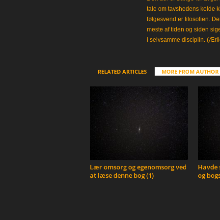
tale om tavshedens kolde 
følgesvend er filosofien. Der
meste af tiden og siden sig
i selvsamme disciplin. (Ærli
RELATED ARTICLES
MORE FROM AUTHOR
Lær omsorg og egenomsorg ved
Havde s
at læse denne bog (1)
og bogs