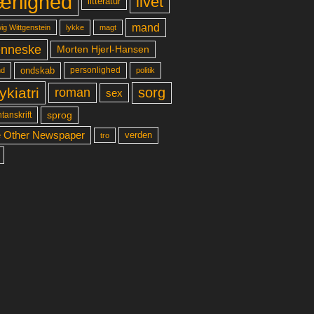
ærlighed
livet
litteratur
mand
lykke
ig Wittgenstein
magt
nneske
Morten Hjerl-Hansen
ondskab
d
personlighed
politik
ykiatri
sorg
roman
sex
sprog
tanskrift
 Other Newspaper
verden
tro