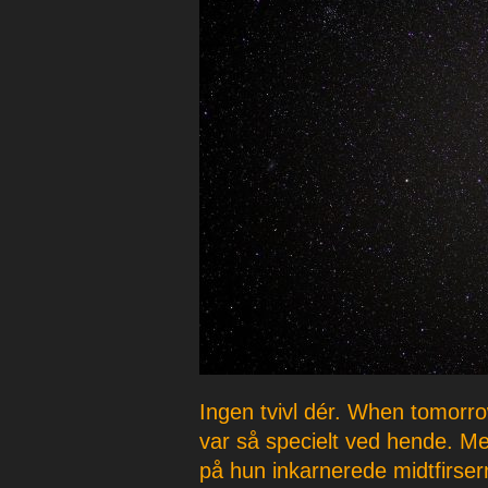
p
e
r
Ingen tvivl dér. When tomorro
var så specielt ved hende. Me
på hun inkarnerede midtfirs