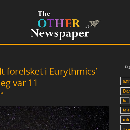
Tag
lt forelsket i Eurythmics’
eg var 11
an
Da
04
far
føle
int