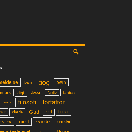
s
bog
meldelse
børn
barn
digt
fantasi
nmark
døden
familie
filosofi
forfatter
filosof
Gud
glæde
had
humor
lser
kvinde
erview
kunst
kvinder