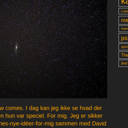
k
Ludw
me
mæn
ps
spon
The
ånd
w comes. I dag kan jeg ikke se hvad der
n hun var speciel. For mig. Jeg er sikker
ernes-nye-idéer-for-mig sammen med David