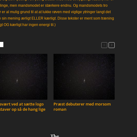
klinge, men mandsmodet er stærkere endnu. Og mandsmodets tro
 er al mulig grund til at at lukke røven med vigtige ytringer langt det
e sin mening ærligt ELLER kærligt. Disse tekster er ment som træning
gt OG kærligt har ingen energi til.)
vært ved at sætte logo
Præst debuterer med morsom
taver op så de hang lige
roman