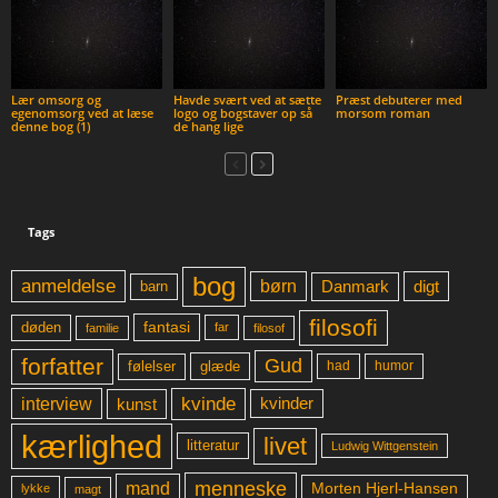
Lær omsorg og
Havde svært ved at sætte
Præst debuterer med
egenomsorg ved at læse
logo og bogstaver op så
morsom roman
denne bog (1)
de hang lige
Tags
bog
anmeldelse
børn
digt
Danmark
barn
filosofi
fantasi
døden
far
familie
filosof
forfatter
Gud
glæde
had
humor
følelser
kvinde
interview
kunst
kvinder
kærlighed
livet
litteratur
Ludwig Wittgenstein
menneske
mand
Morten Hjerl-Hansen
lykke
magt