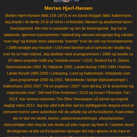
Morten Hjerl-Hansen
Morten Hjerl-Hansen (født 15/6 1973) er en dansk blogger, født i København.
Jeg boede i de første 19 år af mit liv i et frisindet, litterært og akademisk hjem i
Nordsjælland. Min mor er psykiater og min far kemiingeniør. Jeg har to
søskende. Igennem barndommen "opfandt jeg nærved ubrugelige ting næsten
hver dag" og fortalte mine søskende "eventyr" hvor de selv var hovedpersoner.
I 1986 besøgte jeg Houston i USA med familien på et ophold der strakte sig
over tre en halv måned. Jeg startede med at programmere i 1986 og lavede ca.
20 større projekter indtil jeg "mistede evnen" i 2018. Student fra N. Zahles
Gymnasieskole 1992. Ry Højskole 1993. Læste teologi 1993-1994 i Aarhus.
Læste filosofi 1995-2000 i Linköping, Lund og København. Arbejdede som
Java programmør 2000 og 2001. Medvirkede i talrige digtoplæsninger i
København 2002-2007. Fik en psykose i 2007 "som det tog 10 år at komme sig
nogenlunde over". Gift med Else Andersen i 2010 og bosat i Fårevejle. Far i
2014. Har skrevet netavisen The Other Newspaper på dansk og engelsk
dagligt siden 2013. Jeg har altid haft eller ejet en dybtliggende skepsis imod at
personer kunne være autentiske når de udtalte sig ud fra bastioner, hvad enten
der er tale om skoler, teorier, uddannelsesretninger, arbejdspladser,
vidensmiljøer eller ting de selv finder på eller regner sig frem til. I samme stund
de begynder at tale ud fra bastioner springer det mig i øjnene at de bare er