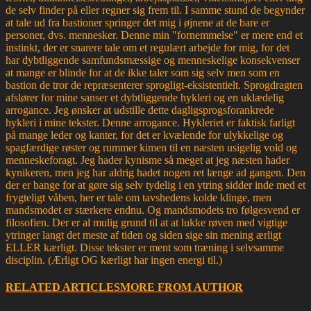
de selv finder på eller regner sig frem til. I samme stund de begynder
at tale ud fra bastioner springer det mig i øjnene at de bare er
personer, dvs. mennesker. Denne min "fornemmelse" er mere end et
instinkt, der er snarere tale om et regulært arbejde for mig, for det
har dybtliggende samfundsmæssige og menneskelige konsekvenser
at mange er blinde for at de ikke taler som sig selv men som en
bastion de tror de repræsenterer sprogligt-eksistentielt. Sprogdragten
afslører for mine sanser et dybtliggende hykleri og en uklædelig
arrogance. Jeg ønsker at udstille dette dagligsprogsforankrede
hykleri i mine tekster. Denne arrogance. Hykleriet er faktisk farligt
på mange leder og kanter, for det er kvælende for ulykkelige og
spagfærdige røster og rummer kimen til en næsten usigelig vold og
menneskeforagt. Jeg hader kynisme så meget at jeg næsten hader
kynikeren, men jeg har aldrig hadet nogen ret længe ad gangen. Den
der er bange for at gøre sig selv tydelig i en ytring sidder inde med et
frygteligt våben, her er tale om tavshedens kolde klinge, men
mandsmodet er stærkere endnu. Og mandsmodets tro følgesvend er
filosofien. Der er al mulig grund til at at lukke røven med vigtige
ytringer langt det meste af tiden og siden sige sin mening ærligt
ELLER kærligt. Disse tekster er ment som træning i selvsamme
disciplin. (Ærligt OG kærligt har ingen energi til.)
RELATED ARTICLES
MORE FROM AUTHOR