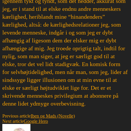
igennem tykt og tyndt, som det hedder, akkurat som
jeg, er i stand til at elske endnu andre menneskers
kærlighed, heriblandt mine “hinandenders”
kærlighed, altså: de kærlighedsrelationer jeg, som
levende menneske, indgår i og som jeg er dybt
afhængig af ligesom dem der elsker mig er dybt
afhængige af mig. Jeg troede oprigtig talt, indtil for
nylig, som man siger, at jeg er særligt god til at
elske, tror det vel lidt stadigvæk. En komisk form
for selvhøjtidelighed, men når man, som jeg, lider af
sindssyge ligger illusionen om at min evne til at
elske er særligt højtudviklet lige for. Det er et
skrivende menneskes privilegium at abonnere på
denne lidet ydmyge overbevisning.
Previous article
Iben og Mads (Novelle)
Next article
Google Hero