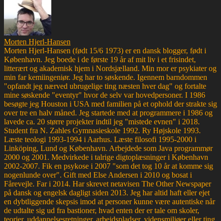
Morten Hjerl-Hansen
Morten Hjerl-Hansen (født 15/6 1973) er en dansk blogger, født i
København. Jeg boede i de første 19 år af mit liv i et frisindet,
litterært og akademisk hjem i Nordsjælland. Min mor er psykiater og
min far kemiingeniør. Jeg har to søskende. Igennem barndommen
"opfandt jeg nærved ubrugelige ting næsten hver dag" og fortalte
mine søskende "eventyr" hvor de selv var hovedpersoner. I 1986
besøgte jeg Houston i USA med familien på et ophold der strakte sig
over tre en halv måned. Jeg startede med at programmere i 1986 og
lavede ca. 20 større projekter indtil jeg "mistede evnen" i 2018.
Student fra N. Zahles Gymnasieskole 1992. Ry Højskole 1993.
Læste teologi 1993-1994 i Aarhus. Læste filosofi 1995-2000 i
Linköping, Lund og København. Arbejdede som Java programmør
2000 og 2001. Medvirkede i talrige digtoplæsninger i København
2002-2007. Fik en psykose i 2007 "som det tog 10 år at komme sig
nogenlunde over". Gift med Else Andersen i 2010 og bosat i
Fårevejle. Far i 2014. Har skrevet netavisen The Other Newspaper
på dansk og engelsk dagligt siden 2013. Jeg har altid haft eller ejet
en dybtliggende skepsis imod at personer kunne være autentiske når
de udtalte sig ud fra bastioner, hvad enten der er tale om skoler,
teorier, uddannelsesretninger, arbejdspladser, vidensmiljøer eller ting