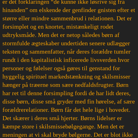
er det forklaringen “de kunne ikke løsrive sig fra
hinanden” om elskende der genfinder gnisten efter et
større eller mindre sammenbrud i relationen. Det er
forsimplet og en knortet, mistænkeligt rodet
udtryksmåde. Men det er netop således børn af
stormfulde ægteskaber undertiden senere udlægger
teksten og sammenfatter, når deres forældre tumler
rundt i den kapitalistisk inficerede livsverden hvor
personer og følelser også gøres til genstand for
hyggelig spirituel markedstænkning og skilsmisser
hænger på træerne som sære nedfaldsfrugter. Børn
har ret til denne forsimpling fordi de har lidt deres,
disse børn, disse små gryder med fin hørelse, af sære
forældrerelationer. Børn får det hele lige i hovedet.
Det skærer i deres små hjerter. Børns lidelser er
kæmpe store i skilsmissebølgegange. Men det er
meningen at vi skal bryde bølgerne. Det er blot ikke