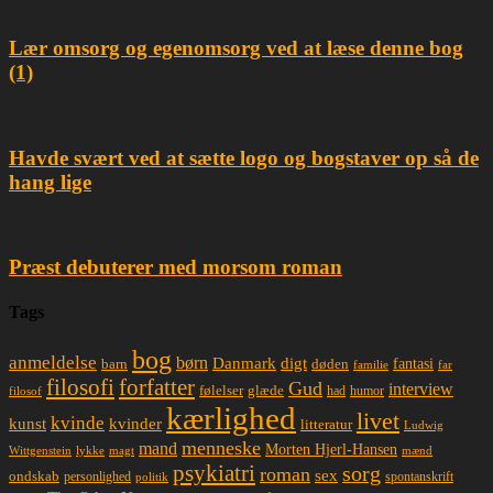
Lær omsorg og egenomsorg ved at læse denne bog
(1)
Havde svært ved at sætte logo og bogstaver op så de
hang lige
Præst debuterer med morsom roman
Tags
bog
anmeldelse
børn
Danmark
digt
døden
fantasi
barn
familie
far
filosofi
forfatter
Gud
interview
glæde
følelser
had
humor
filosof
kærlighed
livet
kvinde
kunst
kvinder
litteratur
Ludwig
menneske
mand
Morten Hjerl-Hansen
lykke
magt
mænd
Wittgenstein
psykiatri
sorg
roman
sex
ondskab
spontanskrift
personlighed
politik