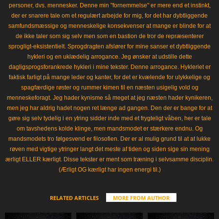
personer, dvs. mennesker. Denne min "fornemmelse" er mere end et instinkt,
der er snarere tale om et regulært arbejde for mig, for det har dybtliggende
samfundsmæssige og menneskelige konsekvenser at mange er blinde for at
de ikke taler som sig selv men som en bastion de tror de repræsenterer
sprogligt-eksistentielt. Sprogdragten afslører for mine sanser et dybtliggende
hykleri og en uklædelig arrogance. Jeg ønsker at udstille dette
dagligsprogsforankrede hykleri i mine tekster. Denne arrogance. Hykleriet er
faktisk farligt på mange leder og kanter, for det er kvælende for ulykkelige og
spagfærdige røster og rummer kimen til en næsten usigelig vold og
menneskeforagt. Jeg hader kynisme så meget at jeg næsten hader kynikeren,
men jeg har aldrig hadet nogen ret længe ad gangen. Den der er bange for at
gøre sig selv tydelig i en ytring sidder inde med et frygteligt våben, her er tale
om tavshedens kolde klinge, men mandsmodet er stærkere endnu. Og
mandsmodets tro følgesvend er filosofien. Der er al mulig grund til at at lukke
røven med vigtige ytringer langt det meste af tiden og siden sige sin mening
ærligt ELLER kærligt. Disse tekster er ment som træning i selvsamme disciplin.
(Ærligt OG kærligt har ingen energi til.)
RELATED ARTICLES
MORE FROM AUTHOR