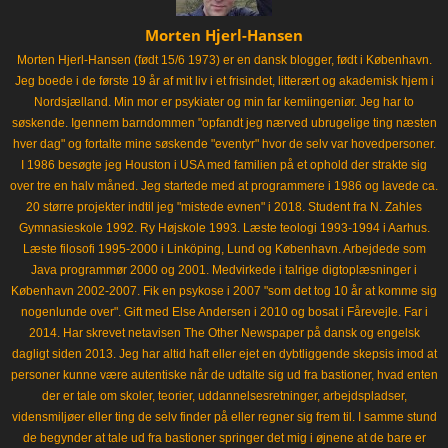
Morten Hjerl-Hansen
Morten Hjerl-Hansen (født 15/6 1973) er en dansk blogger, født i København.
Jeg boede i de første 19 år af mit liv i et frisindet, litterært og akademisk hjem i
Nordsjælland. Min mor er psykiater og min far kemiingeniør. Jeg har to
søskende. Igennem barndommen "opfandt jeg nærved ubrugelige ting næsten
hver dag" og fortalte mine søskende "eventyr" hvor de selv var hovedpersoner.
I 1986 besøgte jeg Houston i USA med familien på et ophold der strakte sig
over tre en halv måned. Jeg startede med at programmere i 1986 og lavede ca.
20 større projekter indtil jeg "mistede evnen" i 2018. Student fra N. Zahles
Gymnasieskole 1992. Ry Højskole 1993. Læste teologi 1993-1994 i Aarhus.
Læste filosofi 1995-2000 i Linköping, Lund og København. Arbejdede som
Java programmør 2000 og 2001. Medvirkede i talrige digtoplæsninger i
København 2002-2007. Fik en psykose i 2007 "som det tog 10 år at komme sig
nogenlunde over". Gift med Else Andersen i 2010 og bosat i Fårevejle. Far i
2014. Har skrevet netavisen The Other Newspaper på dansk og engelsk
dagligt siden 2013. Jeg har altid haft eller ejet en dybtliggende skepsis imod at
personer kunne være autentiske når de udtalte sig ud fra bastioner, hvad enten
der er tale om skoler, teorier, uddannelsesretninger, arbejdspladser,
vidensmiljøer eller ting de selv finder på eller regner sig frem til. I samme stund
de begynder at tale ud fra bastioner springer det mig i øjnene at de bare er