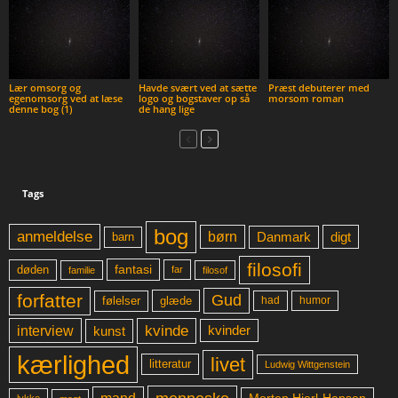
Lær omsorg og
Havde svært ved at sætte
Præst debuterer med
egenomsorg ved at læse
logo og bogstaver op så
morsom roman
denne bog (1)
de hang lige
Tags
bog
anmeldelse
børn
digt
Danmark
barn
filosofi
fantasi
døden
far
familie
filosof
forfatter
Gud
glæde
had
humor
følelser
kvinde
interview
kunst
kvinder
kærlighed
livet
litteratur
Ludwig Wittgenstein