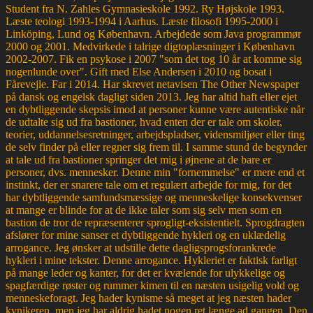
Student fra N. Zahles Gymnasieskole 1992. Ry Højskole 1993.
Læste teologi 1993-1994 i Aarhus. Læste filosofi 1995-2000 i
Linköping, Lund og København. Arbejdede som Java programmør
2000 og 2001. Medvirkede i talrige digtoplæsninger i København
2002-2007. Fik en psykose i 2007 "som det tog 10 år at komme sig
nogenlunde over". Gift med Else Andersen i 2010 og bosat i
Fårevejle. Far i 2014. Har skrevet netavisen The Other Newspaper
på dansk og engelsk dagligt siden 2013. Jeg har altid haft eller ejet
en dybtliggende skepsis imod at personer kunne være autentiske når
de udtalte sig ud fra bastioner, hvad enten der er tale om skoler,
teorier, uddannelsesretninger, arbejdspladser, vidensmiljøer eller ting
de selv finder på eller regner sig frem til. I samme stund de begynder
at tale ud fra bastioner springer det mig i øjnene at de bare er
personer, dvs. mennesker. Denne min "fornemmelse" er mere end et
instinkt, der er snarere tale om et regulært arbejde for mig, for det
har dybtliggende samfundsmæssige og menneskelige konsekvenser
at mange er blinde for at de ikke taler som sig selv men som en
bastion de tror de repræsenterer sprogligt-eksistentielt. Sprogdragten
afslører for mine sanser et dybtliggende hykleri og en uklædelig
arrogance. Jeg ønsker at udstille dette dagligsprogsforankrede
hykleri i mine tekster. Denne arrogance. Hykleriet er faktisk farligt
på mange leder og kanter, for det er kvælende for ulykkelige og
spagfærdige røster og rummer kimen til en næsten usigelig vold og
menneskeforagt. Jeg hader kynisme så meget at jeg næsten hader
kynikeren, men jeg har aldrig hadet nogen ret længe ad gangen. Den