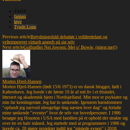
TAGS
fantasi
løve
Tynde Lone
Previous article
Betydningsfuld debattør i veltilrettelagt og
veltempereret virtuelt angreb på sig selv
Next article
Golfspiller Nei Jowsen: Mej o’ Bowie, (miest mej!)
Morten Hjerl-Hansen
Morten Hjerl-Hansen (født 15/6 1973) er en dansk blogger, født i
København. Jeg boede i de første 19 år af mit liv i et frisindet,
litterært og akademisk hjem i Nordsjælland. Min mor er psykiater og
min far kemiingeniør. Jeg har to søskende. Igennem barndommen
"opfandt jeg nærved ubrugelige ting næsten hver dag" og fortalte
mine søskende "eventyr" hvor de selv var hovedpersoner. I 1986
besøgte jeg Houston i USA med familien på et ophold der strakte sig
over tre en halv måned. Jeg startede med at programmere i 1986 og
lavede ca. 20 større projekter indtil jeg "mistede evnen" i 2018.