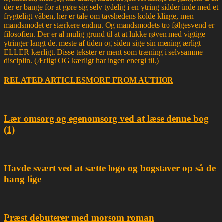
der er bange for at gøre sig selv tydelig i en ytring sidder inde med et
frygteligt våben, her er tale om tavshedens kolde klinge, men
mandsmodet er stærkere endnu. Og mandsmodets tro følgesvend er
filosofien. Der er al mulig grund til at at lukke røven med vigtige
ytringer langt det meste af tiden og siden sige sin mening ærligt
ELLER kærligt. Disse tekster er ment som træning i selvsamme
disciplin. (Ærligt OG kærligt har ingen energi til.)
RELATED ARTICLES
MORE FROM AUTHOR
Lær omsorg og egenomsorg ved at læse denne bog
(1)
Havde svært ved at sætte logo og bogstaver op så de
hang lige
Præst debuterer med morsom roman