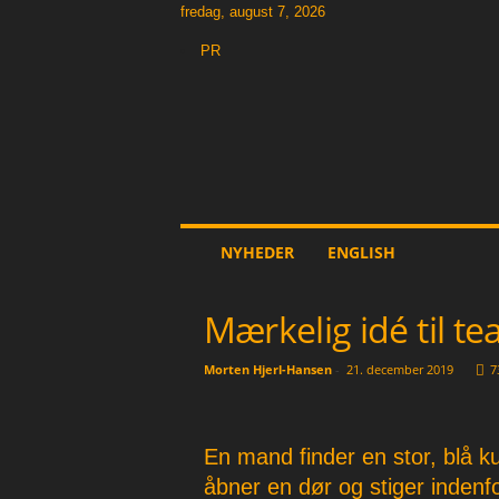
fredag, august 7, 2026
PR
T
h
e
O
t
h
e
NYHEDER
ENGLISH
r
N
e
Mærkelig idé til te
w
s
Morten Hjerl-Hansen
-
21. december 2019
7
p
a
p
e
En mand finder en stor, blå k
r
åbner en dør og stiger indenf