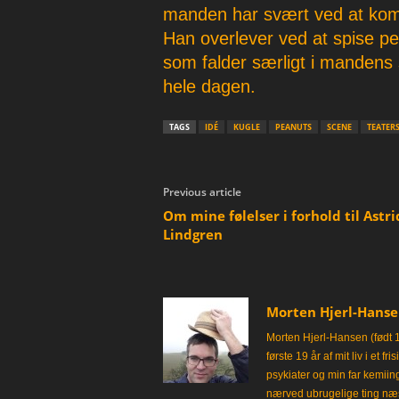
manden har svært ved at komm
Han overlever ved at spise pe
som falder særligt i mandens 
hele dagen.
TAGS
IDÉ
KUGLE
PEANUTS
SCENE
TEATER
Previous article
Om mine følelser i forhold til Astri
Lindgren
Morten Hjerl-Hans
Morten Hjerl-Hansen (født 
første 19 år af mit liv i et 
psykiater og min far kemii
nærved ubrugelige ting næst