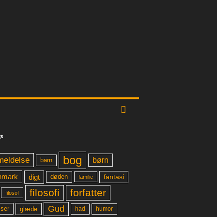
s
bog
meldelse
børn
barn
digt
fantasi
nmark
døden
familie
filosofi
forfatter
filosof
Gud
glæde
had
humor
lser