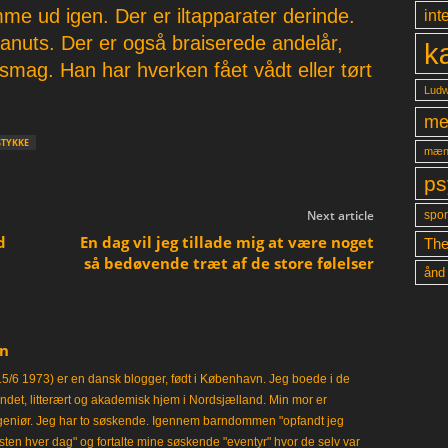
e ud igen. Der er iltapparater derinde.
int
anuts. Der er også braiserede andelår,
k
smag. Han har hverken fået vådt eller tørt
Ludw
me
STYKKE
mæn
ps
Next article
spon
d
En dag vil jeg tillade mig at være noget
The
så bedøvende træt af de store følelser
ånd
en
15/6 1973) er en dansk blogger, født i København. Jeg boede i de
frisindet, litterært og akademisk hjem i Nordsjælland. Min mor er
ngeniør. Jeg har to søskende. Igennem barndommen "opfandt jeg
en hver dag" og fortalte mine søskende "eventyr" hvor de selv var