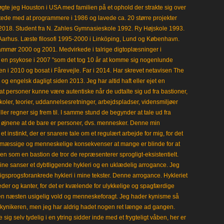
gte jeg Houston i USA med familien på et ophold der strakte sig over
tede med at programmere i 1986 og lavede ca. 20 større projekter
i 2018. Student fra N. Zahles Gymnasieskole 1992. Ry Højskole 1993.
Aarhus. Læste filosofi 1995-2000 i Linköping, Lund og København.
mmør 2000 og 2001. Medvirkede i talrige digtoplæsninger i
en psykose i 2007 "som det tog 10 år at komme sig nogenlunde
en i 2010 og bosat i Fårevejle. Far i 2014. Har skrevet netavisen The
 engelsk dagligt siden 2013. Jeg har altid haft eller ejet en
t personer kunne være autentiske når de udtalte sig ud fra bastioner,
koler, teorier, uddannelsesretninger, arbejdspladser, vidensmiljøer
eller regner sig frem til. I samme stund de begynder at tale ud fra
i øjnene at de bare er personer, dvs. mennesker. Denne min
 instinkt, der er snarere tale om et regulært arbejde for mig, for det
mæssige og menneskelige konsekvenser at mange er blinde for at
en som en bastion de tror de repræsenterer sprogligt-eksistentielt.
ine sanser et dybtliggende hykleri og en uklædelig arrogance. Jeg
gligsprogsforankrede hykleri i mine tekster. Denne arrogance. Hykleriet
leder og kanter, for det er kvælende for ulykkelige og spagfærdige
 en næsten usigelig vold og menneskeforagt. Jeg hader kynisme så
kynikeren, men jeg har aldrig hadet nogen ret længe ad gangen.
 sig selv tydelig i en ytring sidder inde med et frygteligt våben, her er