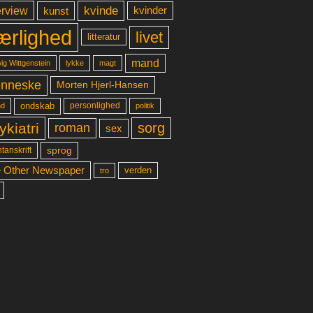
kvinde
erview
kunst
kvinder
ærlighed
livet
litteratur
mand
lykke
ig Wittgenstein
magt
nneske
Morten Hjerl-Hansen
ondskab
d
personlighed
politik
ykiatri
sorg
roman
sex
sprog
tanskrift
 Other Newspaper
verden
tro