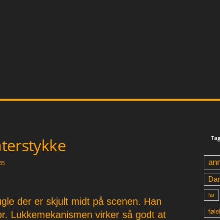
Tag
aterstykke
an
35
Da
far
ugle der er skjult midt på scenen. Han
føle
or. Lukkemekanismen virker så godt at