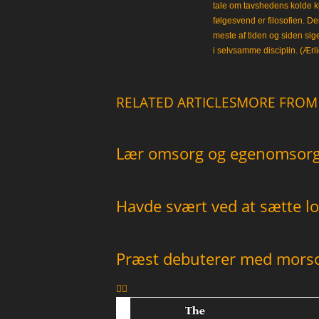
tale om tavshedens kolde 
følgesvend er filosofien. Der
meste af tiden og siden sig
i selvsamme disciplin. (Ærli
RELATED ARTICLES
MORE FROM
Lær omsorg og egenomsorg 
Havde svært ved at sætte lo
Præst debuterer med mor