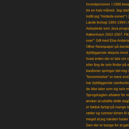
hovedpersoner. I 1986 besø
tre en halv måned. Jeg star
indtil jeg "mistede evnen" 
Læste teologi 1993-1994 i 
Arbejdede som Java progra
København 2002-2007. Fik 
over". Gift med Else Anders
Other Newspaper på dansk og
dybtliggende skepsis imod a
hvad enten der er tale om s
eller ting de selv finder på 
bastioner springer det mig 
"fornemmelse" er mere end et
har dybtliggende samfunds
de ikke taler som sig selv m
Sprogdragten afslører for m
ønsker at udstille dette da
er faktisk farligt på mange 
røster og rummer kimen til
meget at jeg næsten hader 
Den der er bange for at gøre