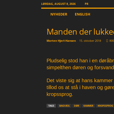
LØRDAG, AUGUST 8, 2026
PR
T
NYHEDER
ENGLISH
h
e
O
Manden der lukke
t
h
Morten Hjerl-Hansen
-
15. oktober 2018
800
e
r
N
e
Pludselig stod han i en døråb
w
simpelthen døren og forsvan
s
p
a
Det viste sig at hans kammer
p
tillod os at stå i haven og gø
e
kropssprog.
r
TAGS
BAGVÆG
DØR
KAMMER
KROPSSPROG