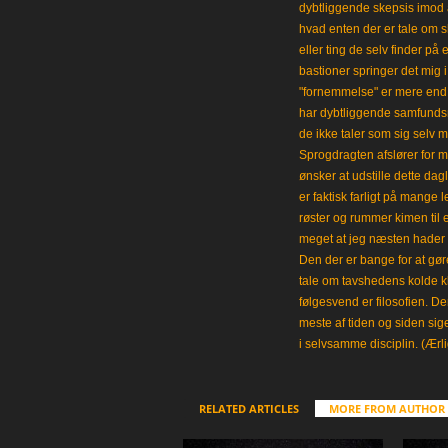
dybtliggende skepsis imod a
hvad enten der er tale om s
eller ting de selv finder på 
bastioner springer det mig 
"fornemmelse" er mere end et
har dybtliggende samfunds
de ikke taler som sig selv m
Sprogdragten afslører for m
ønsker at udstille dette da
er faktisk farligt på mange 
røster og rummer kimen til
meget at jeg næsten hader 
Den der er bange for at gøre
tale om tavshedens kolde 
følgesvend er filosofien. Der
meste af tiden og siden sig
i selvsamme disciplin. (Ærli
RELATED ARTICLES
MORE FROM AUTHOR