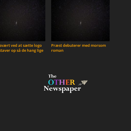
vært ved at sætte logo
Præst debuterer med morsom
taver op så de hang lige
roman