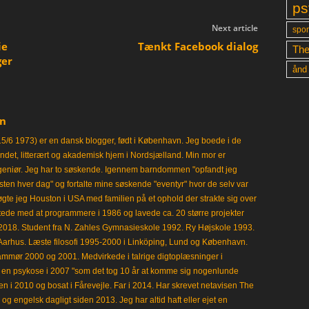
ps
Next article
spon
ie
Tænkt Facebook dialog
The
ger
ånd
en
15/6 1973) er en dansk blogger, født i København. Jeg boede i de
frisindet, litterært og akademisk hjem i Nordsjælland. Min mor er
ngeniør. Jeg har to søskende. Igennem barndommen "opfandt jeg
en hver dag" og fortalte mine søskende "eventyr" hvor de selv var
gte jeg Houston i USA med familien på et ophold der strakte sig over
tede med at programmere i 1986 og lavede ca. 20 større projekter
i 2018. Student fra N. Zahles Gymnasieskole 1992. Ry Højskole 1993.
Aarhus. Læste filosofi 1995-2000 i Linköping, Lund og København.
mmør 2000 og 2001. Medvirkede i talrige digtoplæsninger i
en psykose i 2007 "som det tog 10 år at komme sig nogenlunde
en i 2010 og bosat i Fårevejle. Far i 2014. Har skrevet netavisen The
 engelsk dagligt siden 2013. Jeg har altid haft eller ejet en