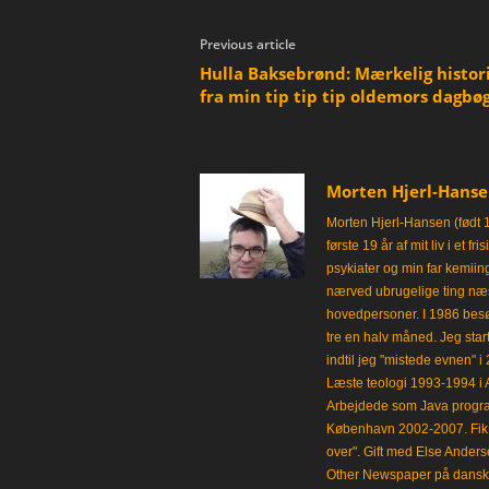
Previous article
Hulla Baksebrønd: Mærkelig histor
fra min tip tip tip oldemors dagbø
Morten Hjerl-Hans
Morten Hjerl-Hansen (født 
første 19 år af mit liv i et 
psykiater og min far kemii
nærved ubrugelige ting næst
hovedpersoner. I 1986 besø
tre en halv måned. Jeg star
indtil jeg "mistede evnen" 
Læste teologi 1993-1994 i 
Arbejdede som Java progra
København 2002-2007. Fik 
over". Gift med Else Anders
Other Newspaper på dansk og