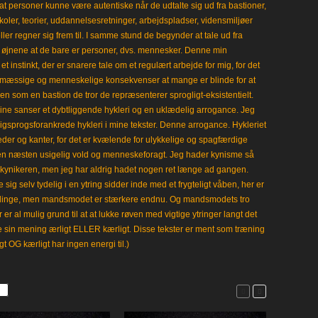
t personer kunne være autentiske når de udtalte sig ud fra bastioner,
koler, teorier, uddannelsesretninger, arbejdspladser, vidensmiljøer
eller regner sig frem til. I samme stund de begynder at tale ud fra
i øjnene at de bare er personer, dvs. mennesker. Denne min
 instinkt, der er snarere tale om et regulært arbejde for mig, for det
mæssige og menneskelige konsekvenser at mange er blinde for at
en som en bastion de tror de repræsenterer sprogligt-eksistentielt.
ine sanser et dybtliggende hykleri og en uklædelig arrogance. Jeg
gligsprogsforankrede hykleri i mine tekster. Denne arrogance. Hykleriet
leder og kanter, for det er kvælende for ulykkelige og spagfærdige
 en næsten usigelig vold og menneskeforagt. Jeg hader kynisme så
kynikeren, men jeg har aldrig hadet nogen ret længe ad gangen.
 sig selv tydelig i en ytring sidder inde med et frygteligt våben, her er
klinge, men mandsmodet er stærkere endnu. Og mandsmodets tro
 er al mulig grund til at at lukke røven med vigtige ytringer langt det
e sin mening ærligt ELLER kærligt. Disse tekster er ment som træning
gt OG kærligt har ingen energi til.)