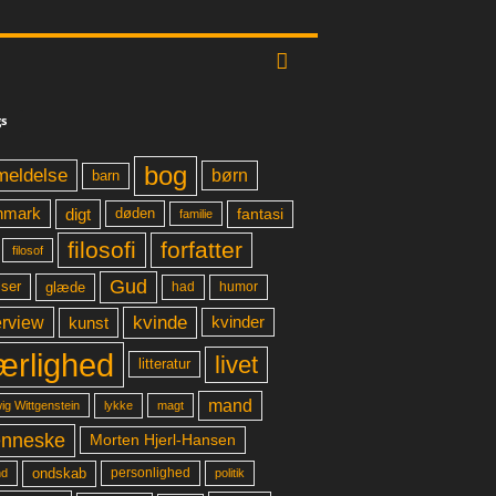
s
bog
meldelse
børn
barn
digt
fantasi
nmark
døden
familie
filosofi
forfatter
filosof
Gud
glæde
had
humor
lser
kvinde
erview
kunst
kvinder
ærlighed
livet
litteratur
mand
lykke
ig Wittgenstein
magt
nneske
Morten Hjerl-Hansen
ondskab
d
personlighed
politik