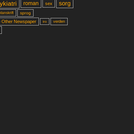
ykiatri
sorg
roman
sex
sprog
tanskrift
 Other Newspaper
verden
tro