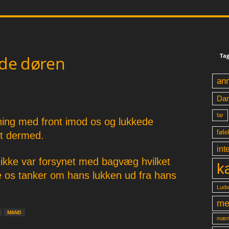
Tag
de døren
an
Da
far
ning med front imod os og lukkede
føle
dt dermed.
int
 ikke var forsynet med bagvæg hvilket
k
re os tanker om hans lukken ud fra hans
Ludw
me
MAND
mæn