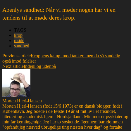
Åbenlys sandhed: Når vi møder nogen har vi en
tendens til at møde deres krop.
TAGS
krop
møde
sandhed
Previous article
Kroppens kamp imod tanker, men da så sandelig
også imod følelser
Next article
Indeni og udenpå
Morten Hjerl-Hansen
Morten Hjerl-Hansen (født 15/6 1973) er en dansk blogger, født i
København. Jeg boede i de første 19 år af mit liv i et frisindet,
litterært og akademisk hjem i Nordsjælland. Min mor er psykiater og
min far kemiingeniør. Jeg har to søskende. Igennem barndommen
"opfandt jeg nærved ubrugelige ting næsten hver dag" og fortalte