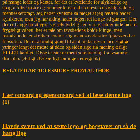
på mange leder og kanter, for det er kvælende for ulykkelige og
spagfærdige røster og rummer kimen til en næsten usigelig vold og
menneskeforagt. Jeg hader kynisme så meget at jeg næsten hader
kynikeren, men jeg har aldrig hadet nogen ret længe ad gangen. Den
der er bange for at gøre sig selv tydelig i en ytring sidder inde med et
frygteligt våben, her er tale om tavshedens kolde klinge, men
mandsmodet er stærkere endnu. Og mandsmodets tro følgesvend er
filosofien. Der er al mulig grund til at at lukke røven med vigtige
ytringer langt det meste af tiden og siden sige sin mening ærligt
ELLER kærligt. Disse tekster er ment som træning i selvsamme
disciplin. (Ærligt OG kærligt har ingen energi til.)
RELATED ARTICLES
MORE FROM AUTHOR
Lær omsorg og egenomsorg ved at læse denne bog
(1)
Havde svært ved at sætte logo og bogstaver op så de
hang lige