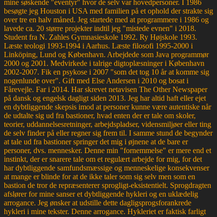
mine søskende "eventyr" hvor de selv var hovedpersoner. I 1986
besøgte jeg Houston i USA med familien på et ophold der strakte sig
over tre en halv måned. Jeg startede med at programmere i 1986 og
lavede ca. 20 større projekter indtil jeg "mistede evnen" i 2018.
Student fra N. Zahles Gymnasieskole 1992. Ry Højskole 1993.
Læste teologi 1993-1994 i Aarhus. Læste filosofi 1995-2000 i
Linköping, Lund og København. Arbejdede som Java programmør
2000 og 2001. Medvirkede i talrige digtoplæsninger i København
2002-2007. Fik en psykose i 2007 "som det tog 10 år at komme sig
nogenlunde over". Gift med Else Andersen i 2010 og bosat i
Fårevejle. Far i 2014. Har skrevet netavisen The Other Newspaper
på dansk og engelsk dagligt siden 2013. Jeg har altid haft eller ejet
en dybtliggende skepsis imod at personer kunne være autentiske når
de udtalte sig ud fra bastioner, hvad enten der er tale om skoler,
teorier, uddannelsesretninger, arbejdspladser, vidensmiljøer eller ting
de selv finder på eller regner sig frem til. I samme stund de begynder
at tale ud fra bastioner springer det mig i øjnene at de bare er
personer, dvs. mennesker. Denne min "fornemmelse" er mere end et
instinkt, der er snarere tale om et regulært arbejde for mig, for det
har dybtliggende samfundsmæssige og menneskelige konsekvenser
at mange er blinde for at de ikke taler som sig selv men som en
bastion de tror de repræsenterer sprogligt-eksistentielt. Sprogdragten
afslører for mine sanser et dybtliggende hykleri og en uklædelig
arrogance. Jeg ønsker at udstille dette dagligsprogsforankrede
hykleri i mine tekster. Denne arrogance. Hykleriet er faktisk farligt