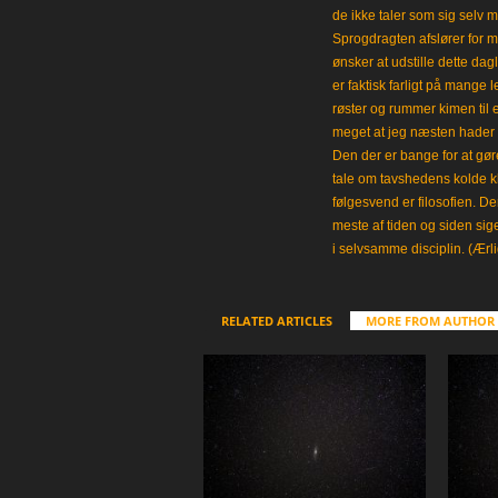
de ikke taler som sig selv m
Sprogdragten afslører for m
ønsker at udstille dette da
er faktisk farligt på mange 
røster og rummer kimen til
meget at jeg næsten hader 
Den der er bange for at gøre
tale om tavshedens kolde 
følgesvend er filosofien. Der
meste af tiden og siden sig
i selvsamme disciplin. (Ærli
RELATED ARTICLES
MORE FROM AUTHOR