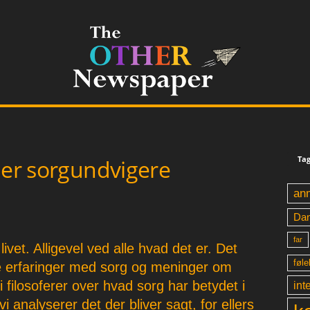
Tag
 er sorgundvigere
an
Da
far
vet. Alligevel ved alle hvad det er. Det
føle
ne erfaringer med sorg og meninger om
i filosoferer over hvad sorg har betydet i
int
 analyserer det der bliver sagt, for ellers