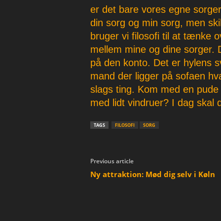
p
er det bare vores egne sorger 
e
din sorg og min sorg, men skill
r
bruger vi filosofi til at tænke o
mellem mine og dine sorger. D
på den konto. Det er hylens sv
mand der ligger på sofaen h
slags ting. Kom med en pude 
med lidt vindruer? I dag skal 
TAGS
FILOSOFI
SORG
Previous article
Ny attraktion: Mød dig selv i Køln