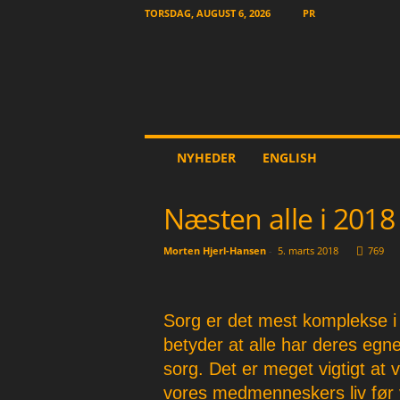
TORSDAG, AUGUST 6, 2026
PR
T
NYHEDER
ENGLISH
h
e
O
Næsten alle i 2018
t
h
Morten Hjerl-Hansen
-
5. marts 2018
769
e
r
N
e
Sorg er det mest komplekse i li
w
betyder at alle har deres eg
s
sorg. Det er meget vigtigt at v
p
a
vores medmenneskers liv før vi