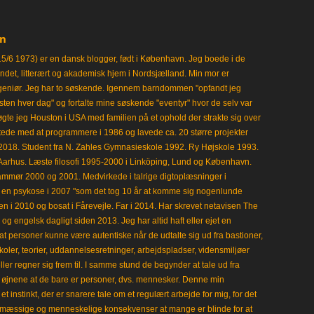
en
15/6 1973) er en dansk blogger, født i København. Jeg boede i de
frisindet, litterært og akademisk hjem i Nordsjælland. Min mor er
ngeniør. Jeg har to søskende. Igennem barndommen "opfandt jeg
en hver dag" og fortalte mine søskende "eventyr" hvor de selv var
gte jeg Houston i USA med familien på et ophold der strakte sig over
tede med at programmere i 1986 og lavede ca. 20 større projekter
i 2018. Student fra N. Zahles Gymnasieskole 1992. Ry Højskole 1993.
Aarhus. Læste filosofi 1995-2000 i Linköping, Lund og København.
mmør 2000 og 2001. Medvirkede i talrige digtoplæsninger i
en psykose i 2007 "som det tog 10 år at komme sig nogenlunde
en i 2010 og bosat i Fårevejle. Far i 2014. Har skrevet netavisen The
 engelsk dagligt siden 2013. Jeg har altid haft eller ejet en
t personer kunne være autentiske når de udtalte sig ud fra bastioner,
koler, teorier, uddannelsesretninger, arbejdspladser, vidensmiljøer
eller regner sig frem til. I samme stund de begynder at tale ud fra
i øjnene at de bare er personer, dvs. mennesker. Denne min
 instinkt, der er snarere tale om et regulært arbejde for mig, for det
mæssige og menneskelige konsekvenser at mange er blinde for at