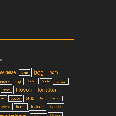
s
bog
meldelse
børn
barn
digt
fantasi
nmark
døden
familie
filosofi
forfatter
filosof
Gud
glæde
had
humor
lser
kvinde
erview
kunst
kvinder