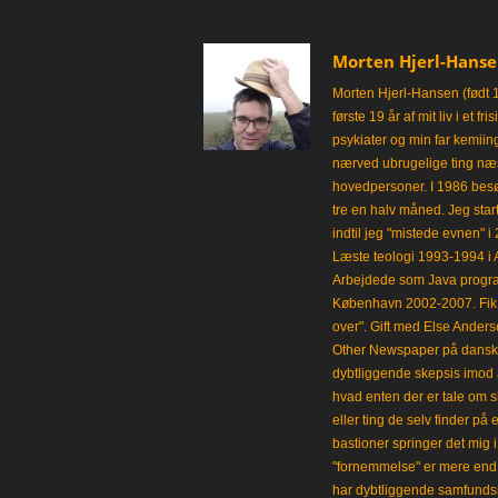
Morten Hjerl-Hans
Morten Hjerl-Hansen (født 
første 19 år af mit liv i et 
psykiater og min far kemii
nærved ubrugelige ting næst
hovedpersoner. I 1986 besø
tre en halv måned. Jeg star
indtil jeg "mistede evnen" 
Læste teologi 1993-1994 i 
Arbejdede som Java progra
København 2002-2007. Fik 
over". Gift med Else Anders
Other Newspaper på dansk og
dybtliggende skepsis imod a
hvad enten der er tale om s
eller ting de selv finder på 
bastioner springer det mig 
"fornemmelse" er mere end et
har dybtliggende samfunds