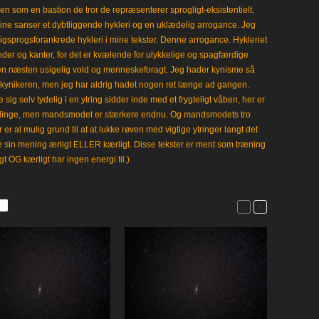
en som en bastion de tror de repræsenterer sprogligt-eksistentielt.
ine sanser et dybtliggende hykleri og en uklædelig arrogance. Jeg
gligsprogsforankrede hykleri i mine tekster. Denne arrogance. Hykleriet
leder og kanter, for det er kvælende for ulykkelige og spagfærdige
 en næsten usigelig vold og menneskeforagt. Jeg hader kynisme så
kynikeren, men jeg har aldrig hadet nogen ret længe ad gangen.
 sig selv tydelig i en ytring sidder inde med et frygteligt våben, her er
klinge, men mandsmodet er stærkere endnu. Og mandsmodets tro
 er al mulig grund til at at lukke røven med vigtige ytringer langt det
e sin mening ærligt ELLER kærligt. Disse tekster er ment som træning
gt OG kærligt har ingen energi til.)