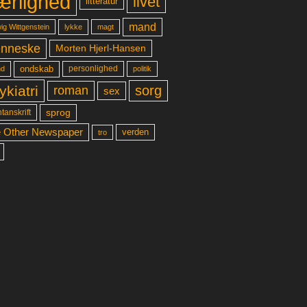
ærlighed
livet
litteratur
mand
lykke
ig Wittgenstein
magt
nneske
Morten Hjerl-Hansen
ondskab
d
personlighed
politik
ykiatri
sorg
roman
sex
sprog
tanskrift
 Other Newspaper
verden
tro