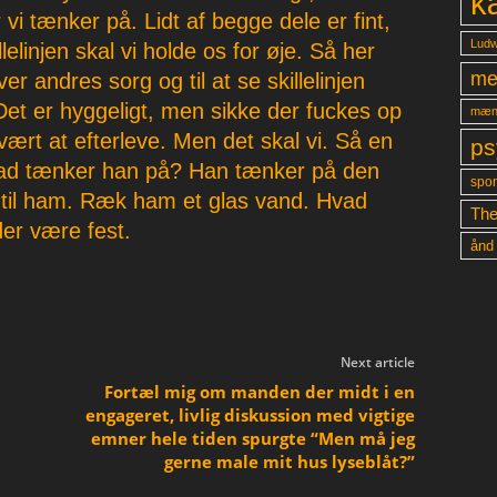
k
vi tænker på. Lidt af begge dele er fint,
Ludw
elinjen skal vi holde os for øje. Så her
me
ver andres sorg og til at se skillelinjen
et er hyggeligt, men sikke der fuckes op
mæn
ært at efterleve. Men det skal vi. Så en
ps
vad tænker han på? Han tænker på den
spon
til ham. Ræk ham et glas vand. Hvad
The
der være fest.
ånd
Next article
Fortæl mig om manden der midt i en
engageret, livlig diskussion med vigtige
emner hele tiden spurgte “Men må jeg
gerne male mit hus lyseblåt?”