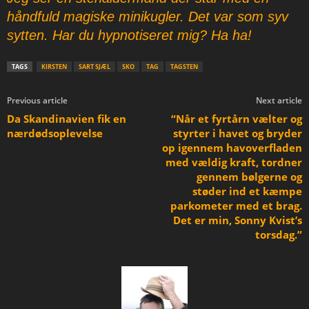
håndfuld magiske minikugler. Det var som syv
sytten. Har du hypnotiseret mig? Ha ha!
TAGS
KIRSTEN
SART SJÆL
SKO
TAG
TAGSTEN
Previous article
Next article
Da Skandinavien fik en
“Når et fyrtårn vælter og
nærdødsoplevelse
styrter i havet og bryder
op igennem havoverfladen
med vældig kraft, tordner
gennem bølgerne og
støder ind et kæmpe
parkometer med et brag.
Det er min, Sonny Kvist’s
torsdag.”