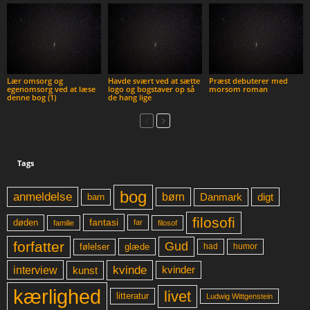
Lær omsorg og
Havde svært ved at sætte
Præst debuterer med
egenomsorg ved at læse
logo og bogstaver op så
morsom roman
denne bog (1)
de hang lige
Tags
bog
anmeldelse
børn
digt
Danmark
barn
filosofi
fantasi
døden
far
familie
filosof
forfatter
Gud
glæde
had
humor
følelser
kvinde
interview
kunst
kvinder
kærlighed
livet
litteratur
Ludwig Wittgenstein