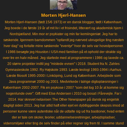
Morten Hjerl-Hansen
Morten Hjerl-Hansen (født 15/6 1973) er en dansk blogger, født i København.
Jeg boede i de første 19 år af mit liv i et frisindet, litterært og akademisk hjem i
Nordsjælland. Min mor er psykiater og min far kemiingeniør. Jeg har to
søskende. Igennem barndommen "opfandt jeg nærved ubrugelige ting næsten
hver dag" og fortalte mine søskende "eventyr" hvor de selv var hovedpersoner.
I 1986 besøgte jeg Houston i USA med familien på et ophold der strakte sig
over tre en halv måned. Jeg startede med at programmere i 1986 og lavede ca.
20 større projekter indtil jeg "mistede evnen" i 2018. Student fra N. Zahles
Gymnasieskole 1992. Ry Højskole 1993. Læste teologi 1993-1994 i Aarhus.
Læste filosofi 1995-2000 i Linköping, Lund og København. Arbejdede som
Java programmør 2000 og 2001. Medvirkede i talrige digtoplæsninger i
København 2002-2007. Fik en psykose i 2007 "som det tog 10 år at komme sig
nogenlunde over". Gift med Else Andersen i 2010 og bosat i Fårevejle. Far i
2014. Har skrevet netavisen The Other Newspaper på dansk og engelsk
dagligt siden 2013. Jeg har altid haft eller ejet en dybtliggende skepsis imod at
personer kunne være autentiske når de udtalte sig ud fra bastioner, hvad enten
der er tale om skoler, teorier, uddannelsesretninger, arbejdspladser,
vidensmiljøer eller ting de selv finder på eller regner sig frem til. I samme stund