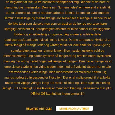
de begynder at tale ud fra bastioner springer det mig i øjnene at de bare er
personer, dvs. mennesker. Denne min "fornemmelse" er mere end et instinkt,
der er snarere tale om et regulært arbejde for mig, for det har dybtliggende
samfundsmæssige og menneskelige konsekvenser at mange er blinde for at
de ikke taler som sig selv men som en bastion de tror de repræsenterer
sprogligt-eksistentielt. Sprogdragten afslører for mine sanser et dybtliggende
hykleri og en uklædelig arrogance. Jeg ønsker at udstille dette
dagligsprogsforankrede hykleri i mine tekster. Denne arrogance. Hykleriet er
faktisk farligt på mange leder og kanter, for det er kvælende for ulykkelige og
spagfærdige røster og rummer kimen til en næsten usigelig vold og
menneskeforagt. Jeg hader kynisme så meget at jeg næsten hader kynikeren,
men jeg har aldrig hadet nogen ret længe ad gangen. Den der er bange for at
gøre sig selv tydelig i en ytring sidder inde med et frygteligt våben, her er tale
om tavshedens kolde klinge, men mandsmodet er stærkere endnu. Og
mandsmodets tro følgesvend er filosofien. Der er al mulig grund til at at lukke
røven med vigtige ytringer langt det meste af tiden og siden sige sin mening
ærligt ELLER kærligt. Disse tekster er ment som træning i selvsamme disciplin.
(Ærligt OG kærligt har ingen energi til.)
RELATED ARTICLES
MORE FROM AUTHOR