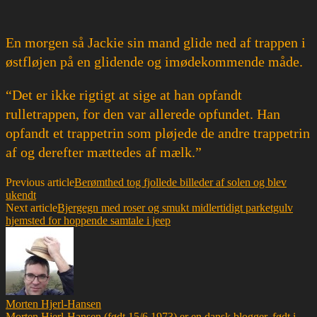
En morgen så Jackie sin mand glide ned af trappen i
østfløjen på en glidende og imødekommende måde.
“Det er ikke rigtigt at sige at han opfandt
rulletrappen, for den var allerede opfundet. Han
opfandt et trappetrin som pløjede de andre trappetrin
af og derefter mættedes af mælk.”
Previous article
Berømthed tog fjollede billeder af solen og blev
ukendt
Next article
Bjergegn med roser og smukt midlertidigt parketgulv
hjemsted for hoppende samtale i jeep
Morten Hjerl-Hansen
Morten Hjerl-Hansen (født 15/6 1973) er en dansk blogger, født i