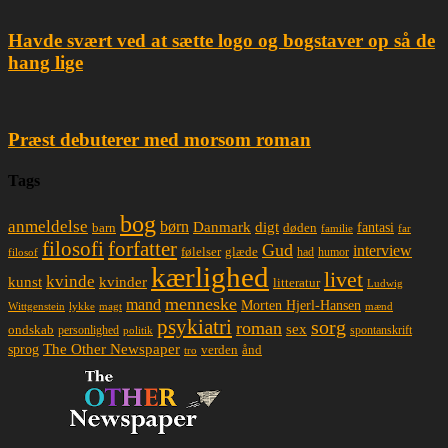
Havde svært ved at sætte logo og bogstaver op så de
hang lige
Præst debuterer med morsom roman
Tags
bog
anmeldelse
børn
Danmark
digt
døden
fantasi
barn
familie
far
filosofi
forfatter
Gud
interview
glæde
følelser
had
humor
filosof
kærlighed
livet
kvinde
kunst
kvinder
litteratur
Ludwig
menneske
mand
Morten Hjerl-Hansen
lykke
magt
mænd
Wittgenstein
psykiatri
sorg
roman
sex
ondskab
spontanskrift
personlighed
politik
The Other Newspaper
sprog
ånd
verden
tro