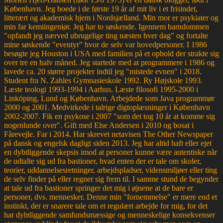
København. Jeg boede i de første 19 år af mit liv i et frisindet,
litterært og akademisk hjem i Nordsjælland. Min mor er psykiater og
min far kemiingeniør. Jeg har to søskende. Igennem barndommen
"opfandt jeg nærved ubrugelige ting næsten hver dag" og fortalte
mine søskende "eventyr" hvor de selv var hovedpersoner. I 1986
besøgte jeg Houston i USA med familien på et ophold der strakte sig
over tre en halv måned. Jeg startede med at programmere i 1986 og
lavede ca. 20 større projekter indtil jeg "mistede evnen" i 2018.
Student fra N. Zahles Gymnasieskole 1992. Ry Højskole 1993.
Læste teologi 1993-1994 i Aarhus. Læste filosofi 1995-2000 i
Linköping, Lund og København. Arbejdede som Java programmør
2000 og 2001. Medvirkede i talrige digtoplæsninger i København
2002-2007. Fik en psykose i 2007 "som det tog 10 år at komme sig
nogenlunde over". Gift med Else Andersen i 2010 og bosat i
Fårevejle. Far i 2014. Har skrevet netavisen The Other Newspaper
på dansk og engelsk dagligt siden 2013. Jeg har altid haft eller ejet
en dybtliggende skepsis imod at personer kunne være autentiske når
de udtalte sig ud fra bastioner, hvad enten der er tale om skoler,
teorier, uddannelsesretninger, arbejdspladser, vidensmiljøer eller ting
de selv finder på eller regner sig frem til. I samme stund de begynder
at tale ud fra bastioner springer det mig i øjnene at de bare er
personer, dvs. mennesker. Denne min "fornemmelse" er mere end et
instinkt, der er snarere tale om et regulært arbejde for mig, for det
har dybtliggende samfundsmæssige og menneskelige konsekvenser