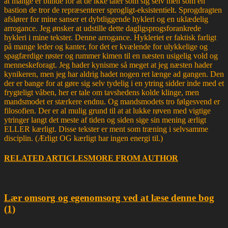
at mange er blinde for at de ikke taler som sig selv men som en
bastion de tror de repræsenterer sprogligt-eksistentielt. Sprogdragten
afslører for mine sanser et dybtliggende hykleri og en uklædelig
arrogance. Jeg ønsker at udstille dette dagligsprogsforankrede
hykleri i mine tekster. Denne arrogance. Hykleriet er faktisk farligt
på mange leder og kanter, for det er kvælende for ulykkelige og
spagfærdige røster og rummer kimen til en næsten usigelig vold og
menneskeforagt. Jeg hader kynisme så meget at jeg næsten hader
kynikeren, men jeg har aldrig hadet nogen ret længe ad gangen. Den
der er bange for at gøre sig selv tydelig i en ytring sidder inde med et
frygteligt våben, her er tale om tavshedens kolde klinge, men
mandsmodet er stærkere endnu. Og mandsmodets tro følgesvend er
filosofien. Der er al mulig grund til at at lukke røven med vigtige
ytringer langt det meste af tiden og siden sige sin mening ærligt
ELLER kærligt. Disse tekster er ment som træning i selvsamme
disciplin. (Ærligt OG kærligt har ingen energi til.)
RELATED ARTICLES
MORE FROM AUTHOR
Lær omsorg og egenomsorg ved at læse denne bog
(1)