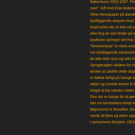
København 2002-2007. Fik 
over". Gift med Else Anders
Other Newspaper på dansk og
dybtliggende skepsis imod a
hvad enten der er tale om s
eller ting de selv finder på 
bastioner springer det mig 
"fornemmelse" er mere end et
har dybtliggende samfunds
de ikke taler som sig selv m
Sprogdragten afslører for m
ønsker at udstille dette da
er faktisk farligt på mange 
røster og rummer kimen til
meget at jeg næsten hader 
Den der er bange for at gøre
tale om tavshedens kolde 
følgesvend er filosofien. Der
meste af tiden og siden sig
i selvsamme disciplin. (Ærli