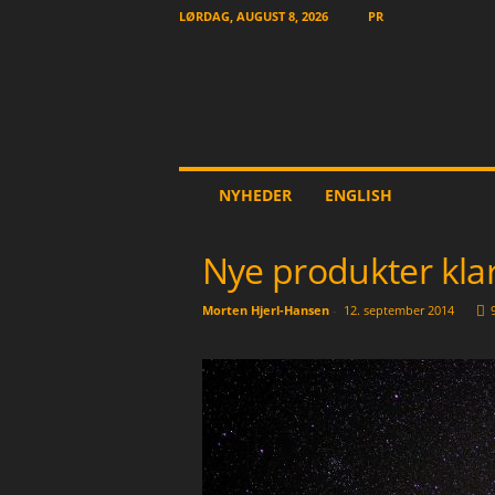
LØRDAG, AUGUST 8, 2026
PR
T
NYHEDER
ENGLISH
h
e
O
Nye produkter kla
t
h
Morten Hjerl-Hansen
-
12. september 2014
e
r
N
e
w
s
p
a