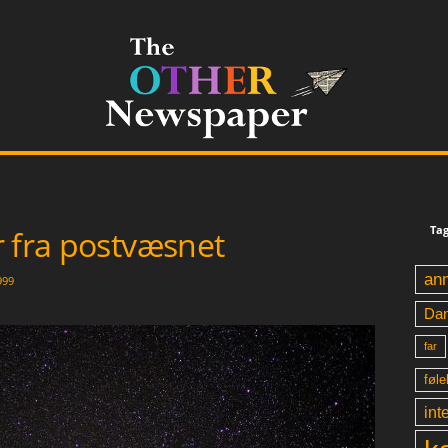
Tag
r fra postvæsnet
an
999
Da
far
føle
int