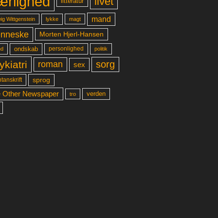
ærlighed
livet
litteratur
mand
lykke
ig Wittgenstein
magt
nneske
Morten Hjerl-Hansen
ondskab
d
personlighed
politik
ykiatri
sorg
roman
sex
sprog
tanskrift
 Other Newspaper
verden
tro