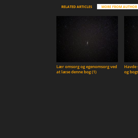
RELATED ARTICLES
MORE FROM AUTHOR
Lær omsorg og egenomsorg ved
Havde s
at læse denne bog (1)
og bogs