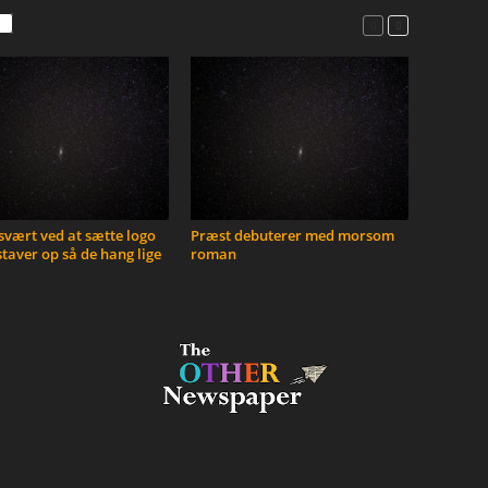
vært ved at sætte logo
Præst debuterer med morsom
taver op så de hang lige
roman