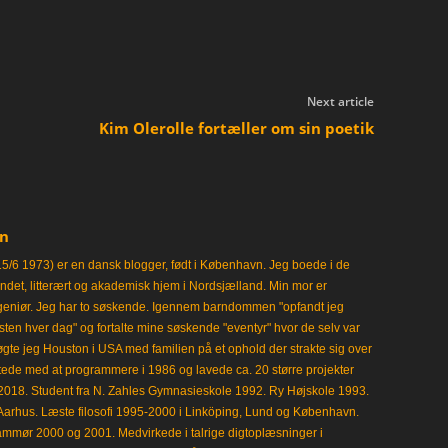
Next article
i
Kim Olerolle fortæller om sin poetik
en
15/6 1973) er en dansk blogger, født i København. Jeg boede i de
frisindet, litterært og akademisk hjem i Nordsjælland. Min mor er
ngeniør. Jeg har to søskende. Igennem barndommen "opfandt jeg
en hver dag" og fortalte mine søskende "eventyr" hvor de selv var
gte jeg Houston i USA med familien på et ophold der strakte sig over
tede med at programmere i 1986 og lavede ca. 20 større projekter
i 2018. Student fra N. Zahles Gymnasieskole 1992. Ry Højskole 1993.
Aarhus. Læste filosofi 1995-2000 i Linköping, Lund og København.
mmør 2000 og 2001. Medvirkede i talrige digtoplæsninger i