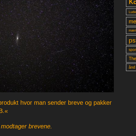
k
Ludw
me
mæn
ps
spon
The
ånd
 produkt hvor man sender breve og pakker
 B.«
r modtager brevene.