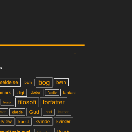
s
bog
meldelse
børn
barn
digt
fantasi
nmark
døden
familie
filosofi
forfatter
filosof
Gud
glæde
had
humor
lser
kvinde
erview
kunst
kvinder