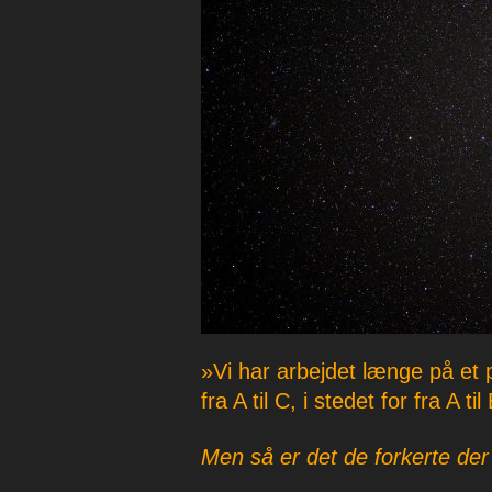
p
e
r
»Vi har arbejdet længe på et
fra A til C, i stedet for fra A til
Men så er det de forkerte de