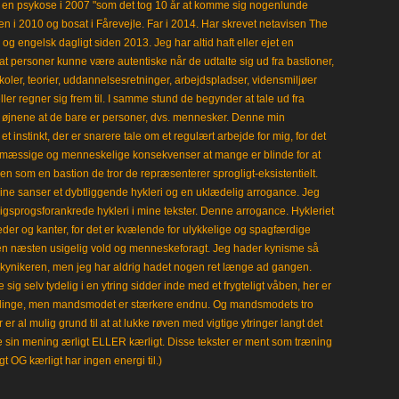
en psykose i 2007 "som det tog 10 år at komme sig nogenlunde
en i 2010 og bosat i Fårevejle. Far i 2014. Har skrevet netavisen The
 engelsk dagligt siden 2013. Jeg har altid haft eller ejet en
t personer kunne være autentiske når de udtalte sig ud fra bastioner,
koler, teorier, uddannelsesretninger, arbejdspladser, vidensmiljøer
eller regner sig frem til. I samme stund de begynder at tale ud fra
i øjnene at de bare er personer, dvs. mennesker. Denne min
 instinkt, der er snarere tale om et regulært arbejde for mig, for det
mæssige og menneskelige konsekvenser at mange er blinde for at
en som en bastion de tror de repræsenterer sprogligt-eksistentielt.
ine sanser et dybtliggende hykleri og en uklædelig arrogance. Jeg
gligsprogsforankrede hykleri i mine tekster. Denne arrogance. Hykleriet
leder og kanter, for det er kvælende for ulykkelige og spagfærdige
 en næsten usigelig vold og menneskeforagt. Jeg hader kynisme så
kynikeren, men jeg har aldrig hadet nogen ret længe ad gangen.
 sig selv tydelig i en ytring sidder inde med et frygteligt våben, her er
klinge, men mandsmodet er stærkere endnu. Og mandsmodets tro
 er al mulig grund til at at lukke røven med vigtige ytringer langt det
e sin mening ærligt ELLER kærligt. Disse tekster er ment som træning
gt OG kærligt har ingen energi til.)