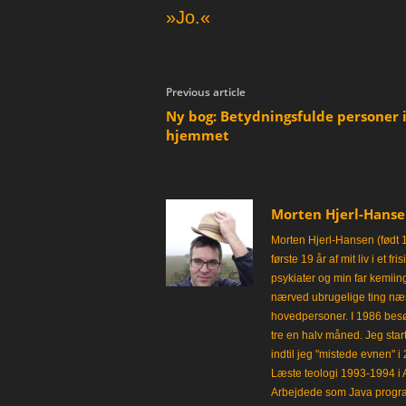
»Jo.«
Previous article
Ny bog: Betydningsfulde personer 
hjemmet
Morten Hjerl-Hans
Morten Hjerl-Hansen (født 
første 19 år af mit liv i et 
psykiater og min far kemii
nærved ubrugelige ting næst
hovedpersoner. I 1986 besø
tre en halv måned. Jeg star
indtil jeg "mistede evnen" 
Læste teologi 1993-1994 i 
Arbejdede som Java progra