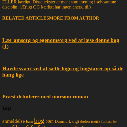
ELLER kærligt. Disse tekster er ment som træning i selvsamme
disciplin. (Ærligt OG kærligt har ingen energi til.)
RELATED ARTICLES
MORE FROM AUTHOR
Lær omsorg og egenomsorg ved at læse denne bog
(1)
Havde svært ved at sætte logo og bogstaver op så de
hang lige
Præst debuterer med morsom roman
Tags
bog
anmeldelse
børn
Danmark
digt
døden
fantasi
barn
familie
far