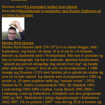
Previous article
En konstruktiv kritiker kom ridende
Next article
Maradjøngade hyggepludrer med Brando Dalfrøcies på
vej hjem fra Egypten
Morten Hjerl-Hansen
Morten Hjerl-Hansen (født 15/6 1973) er en dansk blogger, født i
København. Jeg boede i de første 19 år af mit liv i et frisindet,
litterært og akademisk hjem i Nordsjælland. Min mor er psykiater og
min far kemiingeniør. Jeg har to søskende. Igennem barndommen
"opfandt jeg nærved ubrugelige ting næsten hver dag" og fortalte
mine søskende "eventyr" hvor de selv var hovedpersoner. I 1986
besøgte jeg Houston i USA med familien på et ophold der strakte sig
over tre en halv måned. Jeg startede med at programmere i 1986 og
lavede ca. 20 større projekter indtil jeg "mistede evnen" i 2018.
Student fra N. Zahles Gymnasieskole 1992. Ry Højskole 1993.
Læste teologi 1993-1994 i Aarhus. Læste filosofi 1995-2000 i
Linköping, Lund og København. Arbejdede som Java programmør
2000 og 2001. Medvirkede i talrige digtoplæsninger i København
2002-2007. Fik en psykose i 2007 "som det tog 10 år at komme sig