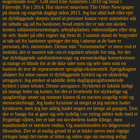
nogenlunde over". Gift med Else Andersen i 2010 og bosat i
Fårevejle. Far i 2014. Har skrevet netavisen The Other Newspaper
på dansk og engelsk dagligt siden 2013. Jeg har altid haft eller ejet
en dybtliggende skepsis imod at personer kunne være autentiske når
de udtalte sig ud fra bastioner, hvad enten der er tale om skoler,
teorier, uddannelsesretninger, arbejdspladser, vidensmiljøer eller ting
de selv finder på eller regner sig frem til. I samme stund de begynder
at tale ud fra bastioner springer det mig i øjnene at de bare er
personer, dvs. mennesker. Denne min "fornemmelse" er mere end et
instinkt, der er snarere tale om et regulært arbejde for mig, for det
har dybtliggende samfundsmæssige og menneskelige konsekvenser
at mange er blinde for at de ikke taler som sig selv men som en
bastion de tror de repræsenterer sprogligt-eksistentielt. Sprogdragten
afslører for mine sanser et dybtliggende hykleri og en uklædelig
arrogance. Jeg ønsker at udstille dette dagligsprogsforankrede
hykleri i mine tekster. Denne arrogance. Hykleriet er faktisk farligt
på mange leder og kanter, for det er kvælende for ulykkelige og
spagfærdige røster og rummer kimen til en næsten usigelig vold og
menneskeforagt. Jeg hader kynisme så meget at jeg næsten hader
kynikeren, men jeg har aldrig hadet nogen ret længe ad gangen. Den
der er bange for at gøre sig selv tydelig i en ytring sidder inde med et
frygteligt våben, her er tale om tavshedens kolde klinge, men
mandsmodet er stærkere endnu. Og mandsmodets tro følgesvend er
filosofien. Der er al mulig grund til at at lukke røven med vigtige
ytringer langt det meste af tiden og siden sige sin mening ærligt