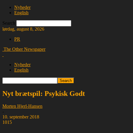
Nyheder
English
Search
lørdag, august 8, 2026
PR
The Other Newspaper
Nyheder
English
Nyt brætspil: Psykisk Godt
Morten Hjerl-Hansen
-
10. september 2018
1015