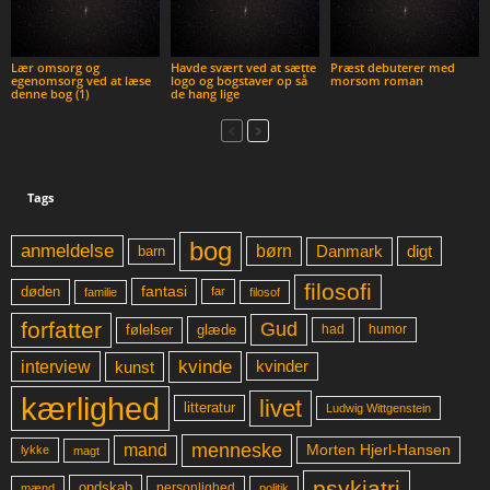
Lær omsorg og
Havde svært ved at sætte
Præst debuterer med
egenomsorg ved at læse
logo og bogstaver op så
morsom roman
denne bog (1)
de hang lige
Tags
bog
anmeldelse
børn
digt
Danmark
barn
filosofi
fantasi
døden
far
familie
filosof
forfatter
Gud
glæde
had
humor
følelser
kvinde
interview
kunst
kvinder
kærlighed
livet
litteratur
Ludwig Wittgenstein
menneske
mand
Morten Hjerl-Hansen
lykke
magt
psykiatri
ondskab
mænd
personlighed
politik