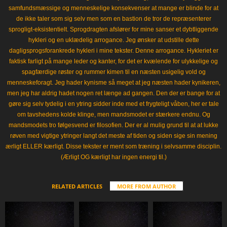
samfundsmæssige og menneskelige konsekvenser at mange er blinde for at
de ikke taler som sig selv men som en bastion de tror de repræsenterer
sprogligt-eksistentielt. Sprogdragten afslører for mine sanser et dybtliggende
hykleri og en uklædelig arrogance. Jeg ønsker at udstille dette
dagligsprogsforankrede hykleri i mine tekster. Denne arrogance. Hykleriet er
faktisk farligt på mange leder og kanter, for det er kvælende for ulykkelige og
spagfærdige røster og rummer kimen til en næsten usigelig vold og
menneskeforagt. Jeg hader kynisme så meget at jeg næsten hader kynikeren,
men jeg har aldrig hadet nogen ret længe ad gangen. Den der er bange for at
gøre sig selv tydelig i en ytring sidder inde med et frygteligt våben, her er tale
om tavshedens kolde klinge, men mandsmodet er stærkere endnu. Og
mandsmodets tro følgesvend er filosofien. Der er al mulig grund til at at lukke
røven med vigtige ytringer langt det meste af tiden og siden sige sin mening
ærligt ELLER kærligt. Disse tekster er ment som træning i selvsamme disciplin.
(Ærligt OG kærligt har ingen energi til.)
RELATED ARTICLES
MORE FROM AUTHOR