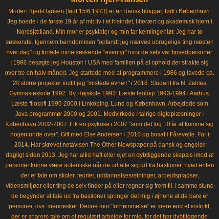
Morten Hjerl-Hansen (født 15/6 1973) er en dansk blogger, født i København.
Jeg boede i de første 19 år af mit liv i et frisindet, litterært og akademisk hjem i
Nordsjælland. Min mor er psykiater og min far kemiingeniør. Jeg har to
søskende. Igennem barndommen "opfandt jeg nærved ubrugelige ting næsten
hver dag" og fortalte mine søskende "eventyr" hvor de selv var hovedpersoner.
I 1986 besøgte jeg Houston i USA med familien på et ophold der strakte sig
over tre en halv måned. Jeg startede med at programmere i 1986 og lavede ca.
20 større projekter indtil jeg "mistede evnen" i 2018. Student fra N. Zahles
Gymnasieskole 1992. Ry Højskole 1993. Læste teologi 1993-1994 i Aarhus.
Læste filosofi 1995-2000 i Linköping, Lund og København. Arbejdede som
Java programmør 2000 og 2001. Medvirkede i talrige digtoplæsninger i
København 2002-2007. Fik en psykose i 2007 "som det tog 10 år at komme sig
nogenlunde over". Gift med Else Andersen i 2010 og bosat i Fårevejle. Far i
2014. Har skrevet netavisen The Other Newspaper på dansk og engelsk
dagligt siden 2013. Jeg har altid haft eller ejet en dybtliggende skepsis imod at
personer kunne være autentiske når de udtalte sig ud fra bastioner, hvad enten
der er tale om skoler, teorier, uddannelsesretninger, arbejdspladser,
vidensmiljøer eller ting de selv finder på eller regner sig frem til. I samme stund
de begynder at tale ud fra bastioner springer det mig i øjnene at de bare er
personer, dvs. mennesker. Denne min "fornemmelse" er mere end et instinkt,
der er snarere tale om et regulært arbejde for mig, for det har dybtliggende