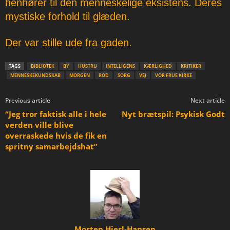
henhører til den menneskelige eksistens. Deres
mystiske forhold til glæden.
Der var stille ude fra gaden.
TAGS
BIBLIOTEK
BY
HUSTRU
INTELLIGENS
KÆRLIGHED
KRITIKER
MENNESKEKUNDSKAB
MORGEN
ROD
SORG
VEJ
VOR FRUE KIRKE
Previous article
Next article
“Jeg tror faktisk alle i hele
Nyt brætspil: Psykisk Godt
verden ville blive
overraskede hvis de fik en
spritny samarbejdshat”
Morten Hjerl-Hansen