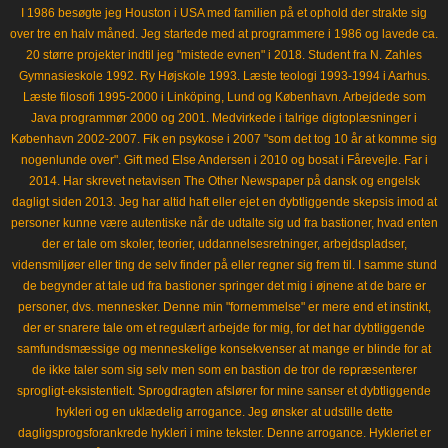
I 1986 besøgte jeg Houston i USA med familien på et ophold der strakte sig
over tre en halv måned. Jeg startede med at programmere i 1986 og lavede ca.
20 større projekter indtil jeg "mistede evnen" i 2018. Student fra N. Zahles
Gymnasieskole 1992. Ry Højskole 1993. Læste teologi 1993-1994 i Aarhus.
Læste filosofi 1995-2000 i Linköping, Lund og København. Arbejdede som
Java programmør 2000 og 2001. Medvirkede i talrige digtoplæsninger i
København 2002-2007. Fik en psykose i 2007 "som det tog 10 år at komme sig
nogenlunde over". Gift med Else Andersen i 2010 og bosat i Fårevejle. Far i
2014. Har skrevet netavisen The Other Newspaper på dansk og engelsk
dagligt siden 2013. Jeg har altid haft eller ejet en dybtliggende skepsis imod at
personer kunne være autentiske når de udtalte sig ud fra bastioner, hvad enten
der er tale om skoler, teorier, uddannelsesretninger, arbejdspladser,
vidensmiljøer eller ting de selv finder på eller regner sig frem til. I samme stund
de begynder at tale ud fra bastioner springer det mig i øjnene at de bare er
personer, dvs. mennesker. Denne min "fornemmelse" er mere end et instinkt,
der er snarere tale om et regulært arbejde for mig, for det har dybtliggende
samfundsmæssige og menneskelige konsekvenser at mange er blinde for at
de ikke taler som sig selv men som en bastion de tror de repræsenterer
sprogligt-eksistentielt. Sprogdragten afslører for mine sanser et dybtliggende
hykleri og en uklædelig arrogance. Jeg ønsker at udstille dette
dagligsprogsforankrede hykleri i mine tekster. Denne arrogance. Hykleriet er