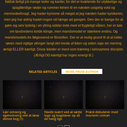
faktisk farligt på mange leder og kanter, for det er kvælende for ulykkelige og
spagfærdige røster og rummer kimen til en næsten usigelig vold og
menneskeforagt. Jeg hader kynisme så meget at jeg næsten hader kynikeren,
men jeg har aldrig hadet nogen ret længe ad gangen. Den der er bange for at
gøre sig selv tydelig i en ytring sidder inde med et frygteligt våben, her er tale
om tavshedens kolde klinge, men mandsmodet er stærkere endnu. Og
mandsmodets tro følgesvend er filosofien. Der er al mulig grund til at at lukke
røven med vigtige ytringer langt det meste af tiden og siden sige sin mening
ærligt ELLER kærligt. Disse tekster er ment som træning i selvsamme disciplin.
(Ærligt OG kærligt har ingen energi til.)
RELATED ARTICLES
MORE FROM AUTHOR
Lær omsorg og
Havde svært ved at sætte
Præst debuterer med
egenomsorg ved at læse
logo og bogstaver op så
morsom roman
denne bog (1)
de hang lige