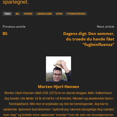
spartegnet.
TAGS
BIL
FRIHED
LIBERALISME
SPAR
YTRINGSFRIHED
Previous article
Next article
BS
Dagens digt: Den sommer,
du troede du havde fået
”fugleinfluenza”
Morten Hjerl-Hansen
Morten Hjerl-Hansen (født 15/6 1973) er en dansk blogger, født i København.
Jeg boede i de første 19 år af mit liv i et frisindet, litterært og akademisk hjem i
Nordsjælland. Min mor er psykiater og min far kemiingeniør. Jeg har to
søskende. Igennem barndommen "opfandt jeg nærved ubrugelige ting næsten
hver dag" og fortalte mine søskende "eventyr" hvor de selv var hovedpersoner.