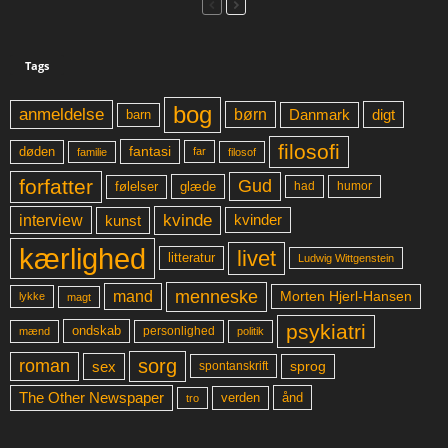
Tags
bog
anmeldelse
børn
digt
Danmark
barn
filosofi
fantasi
døden
far
familie
filosof
forfatter
Gud
glæde
had
humor
følelser
kvinde
interview
kunst
kvinder
kærlighed
livet
litteratur
Ludwig Wittgenstein
menneske
mand
Morten Hjerl-Hansen
lykke
magt
psykiatri
ondskab
mænd
personlighed
politik
sorg
roman
sex
sprog
spontanskrift
The Other Newspaper
ånd
verden
tro