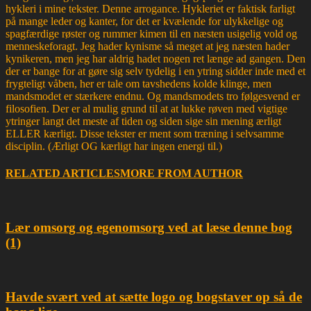
hykleri i mine tekster. Denne arrogance. Hykleriet er faktisk farligt
på mange leder og kanter, for det er kvælende for ulykkelige og
spagfærdige røster og rummer kimen til en næsten usigelig vold og
menneskeforagt. Jeg hader kynisme så meget at jeg næsten hader
kynikeren, men jeg har aldrig hadet nogen ret længe ad gangen. Den
der er bange for at gøre sig selv tydelig i en ytring sidder inde med et
frygteligt våben, her er tale om tavshedens kolde klinge, men
mandsmodet er stærkere endnu. Og mandsmodets tro følgesvend er
filosofien. Der er al mulig grund til at at lukke røven med vigtige
ytringer langt det meste af tiden og siden sige sin mening ærligt
ELLER kærligt. Disse tekster er ment som træning i selvsamme
disciplin. (Ærligt OG kærligt har ingen energi til.)
RELATED ARTICLES
MORE FROM AUTHOR
Lær omsorg og egenomsorg ved at læse denne bog
(1)
Havde svært ved at sætte logo og bogstaver op så de