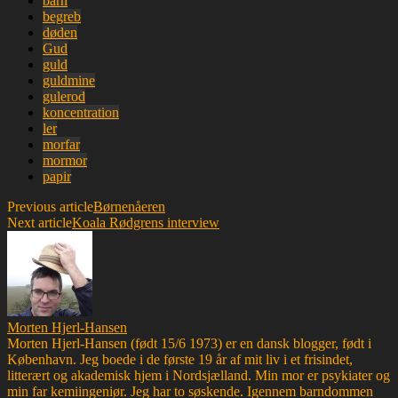
barn
begreb
døden
Gud
guld
guldmine
gulerod
koncentration
ler
morfar
mormor
papir
Previous article
Børnenåeren
Next article
Koala Rødgrens interview
Morten Hjerl-Hansen
Morten Hjerl-Hansen (født 15/6 1973) er en dansk blogger, født i
København. Jeg boede i de første 19 år af mit liv i et frisindet,
litterært og akademisk hjem i Nordsjælland. Min mor er psykiater og
min far kemiingeniør. Jeg har to søskende. Igennem barndommen