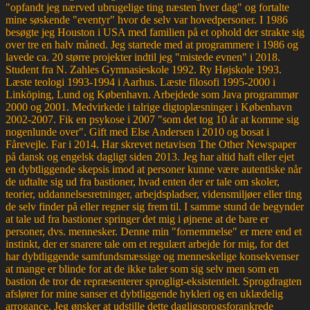
"opfandt jeg nærved ubrugelige ting næsten hver dag" og fortalte
mine søskende "eventyr" hvor de selv var hovedpersoner. I 1986
besøgte jeg Houston i USA med familien på et ophold der strakte sig
over tre en halv måned. Jeg startede med at programmere i 1986 og
lavede ca. 20 større projekter indtil jeg "mistede evnen" i 2018.
Student fra N. Zahles Gymnasieskole 1992. Ry Højskole 1993.
Læste teologi 1993-1994 i Aarhus. Læste filosofi 1995-2000 i
Linköping, Lund og København. Arbejdede som Java programmør
2000 og 2001. Medvirkede i talrige digtoplæsninger i København
2002-2007. Fik en psykose i 2007 "som det tog 10 år at komme sig
nogenlunde over". Gift med Else Andersen i 2010 og bosat i
Fårevejle. Far i 2014. Har skrevet netavisen The Other Newspaper
på dansk og engelsk dagligt siden 2013. Jeg har altid haft eller ejet
en dybtliggende skepsis imod at personer kunne være autentiske når
de udtalte sig ud fra bastioner, hvad enten der er tale om skoler,
teorier, uddannelsesretninger, arbejdspladser, vidensmiljøer eller ting
de selv finder på eller regner sig frem til. I samme stund de begynder
at tale ud fra bastioner springer det mig i øjnene at de bare er
personer, dvs. mennesker. Denne min "fornemmelse" er mere end et
instinkt, der er snarere tale om et regulært arbejde for mig, for det
har dybtliggende samfundsmæssige og menneskelige konsekvenser
at mange er blinde for at de ikke taler som sig selv men som en
bastion de tror de repræsenterer sprogligt-eksistentielt. Sprogdragten
afslører for mine sanser et dybtliggende hykleri og en uklædelig
arrogance. Jeg ønsker at udstille dette dagligsprogsforankrede