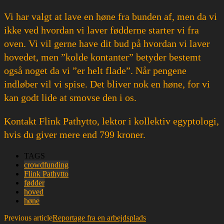
Vi har valgt at lave en høne fra bunden af, men da vi
ikke ved hvordan vi laver fødderne starter vi fra
oven. Vi vil gerne have dit bud på hvordan vi laver
hovedet, men ”kolde kontanter” betyder bestemt
også noget da vi ”er helt flade”. Når pengene
indløber vil vi spise. Det bliver nok en høne, for vi
kan godt lide at smovse den i os.
Kontakt Flink Pathytto, lektor i kollektiv egyptologi,
hvis du giver mere end 799 kroner.
TAGS
crowdfunding
Flink Pathytto
fødder
hoved
høne
Previous article
Reportage fra en arbejdsplads