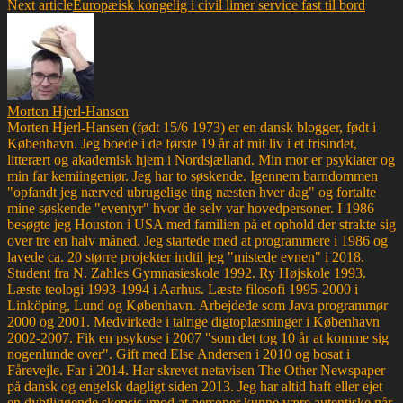
Next article
Europæisk kongelig i civil limer service fast til bord
Morten Hjerl-Hansen
Morten Hjerl-Hansen (født 15/6 1973) er en dansk blogger, født i
København. Jeg boede i de første 19 år af mit liv i et frisindet,
litterært og akademisk hjem i Nordsjælland. Min mor er psykiater og
min far kemiingeniør. Jeg har to søskende. Igennem barndommen
"opfandt jeg nærved ubrugelige ting næsten hver dag" og fortalte
mine søskende "eventyr" hvor de selv var hovedpersoner. I 1986
besøgte jeg Houston i USA med familien på et ophold der strakte sig
over tre en halv måned. Jeg startede med at programmere i 1986 og
lavede ca. 20 større projekter indtil jeg "mistede evnen" i 2018.
Student fra N. Zahles Gymnasieskole 1992. Ry Højskole 1993.
Læste teologi 1993-1994 i Aarhus. Læste filosofi 1995-2000 i
Linköping, Lund og København. Arbejdede som Java programmør
2000 og 2001. Medvirkede i talrige digtoplæsninger i København
2002-2007. Fik en psykose i 2007 "som det tog 10 år at komme sig
nogenlunde over". Gift med Else Andersen i 2010 og bosat i
Fårevejle. Far i 2014. Har skrevet netavisen The Other Newspaper
på dansk og engelsk dagligt siden 2013. Jeg har altid haft eller ejet
en dybtliggende skepsis imod at personer kunne være autentiske når