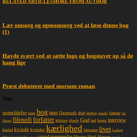
RELATED ARTICLES
MORE FROM AUTHOR
Lær omsorg og egenomsorg ved at læse denne bog
(1)
Havde svært ved at sætte logo og bogstaver op så de
hang lige
Præst debuterer med morsom roman
Tags
bog
anmeldelse
børn
Danmark
digt
døden
fantasi
barn
familie
far
filosofi
forfatter
Gud
interview
glæde
følelser
had
humor
filosof
kærlighed
livet
kvinde
kunst
kvinder
litteratur
Ludwig
menneske
mand
Morten Hjerl-Hansen