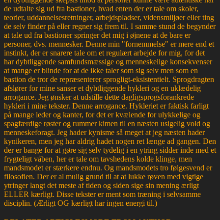
de udtalte sig ud fra bastioner, hvad enten der er tale om skoler,
teorier, uddannelsesretninger, arbejdspladser, vidensmiljøer eller ting
de selv finder på eller regner sig frem til. I samme stund de begynder
at tale ud fra bastioner springer det mig i øjnene at de bare er
personer, dvs. mennesker. Denne min "fornemmelse" er mere end et
instinkt, der er snarere tale om et regulært arbejde for mig, for det
har dybtliggende samfundsmæssige og menneskelige konsekvenser
at mange er blinde for at de ikke taler som sig selv men som en
bastion de tror de repræsenterer sprogligt-eksistentielt. Sprogdragten
afslører for mine sanser et dybtliggende hykleri og en uklædelig
arrogance. Jeg ønsker at udstille dette dagligsprogsforankrede
hykleri i mine tekster. Denne arrogance. Hykleriet er faktisk farligt
på mange leder og kanter, for det er kvælende for ulykkelige og
spagfærdige røster og rummer kimen til en næsten usigelig vold og
menneskeforagt. Jeg hader kynisme så meget at jeg næsten hader
kynikeren, men jeg har aldrig hadet nogen ret længe ad gangen. Den
der er bange for at gøre sig selv tydelig i en ytring sidder inde med et
frygteligt våben, her er tale om tavshedens kolde klinge, men
mandsmodet er stærkere endnu. Og mandsmodets tro følgesvend er
filosofien. Der er al mulig grund til at at lukke røven med vigtige
ytringer langt det meste af tiden og siden sige sin mening ærligt
ELLER kærligt. Disse tekster er ment som træning i selvsamme
disciplin. (Ærligt OG kærligt har ingen energi til.)