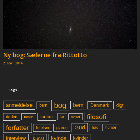
Ny bog: Sælerne fra Rittotto
2. april 2016
Tags
bog
anmeldelse
børn
digt
Danmark
barn
filosofi
fantasi
døden
far
familie
filosof
forfatter
Gud
glæde
had
humor
følelser
kvinde
interview
kunst
kvinder