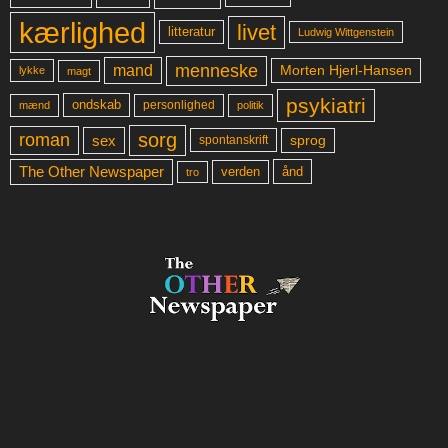
kærlighed
livet
litteratur
Ludwig Wittgenstein
menneske
mand
Morten Hjerl-Hansen
lykke
magt
psykiatri
ondskab
mænd
personlighed
politik
sorg
roman
sex
sprog
spontanskrift
The Other Newspaper
ånd
verden
tro