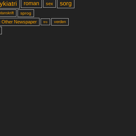
ykiatri
sorg
roman
sex
sprog
tanskrift
 Other Newspaper
verden
tro