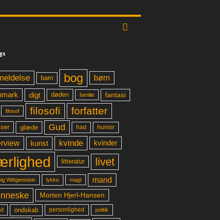
gs
bog
meldelse
børn
barn
digt
fantasi
nmark
døden
familie
filosofi
forfatter
filosof
Gud
glæde
had
humor
lser
kvinde
erview
kunst
kvinder
ærlighed
livet
litteratur
mand
lykke
ig Wittgenstein
magt
nneske
Morten Hjerl-Hansen
ondskab
d
personlighed
politik