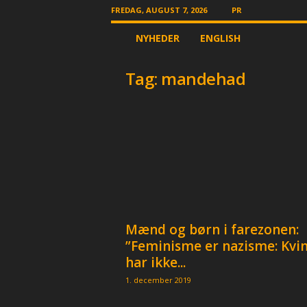
FREDAG, AUGUST 7, 2026
PR
T
NYHEDER
ENGLISH
h
e
O
Tag: mandehad
t
h
e
r
N
e
w
s
p
a
Mænd og børn i farezonen:
p
e
”Feminisme er nazisme: Kvi
r
har ikke...
1. december 2019