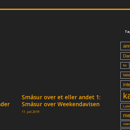
Ta
an
Da
far
føle
int
k
Småsur over et eller andet 1:
nder
Småsur over Weekendavisen
Ludw
11. juli 2019
me
mæn