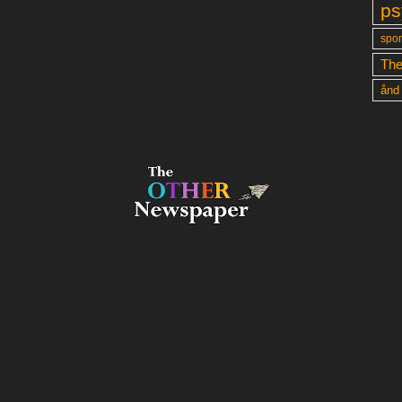
ps
spon
The
ånd