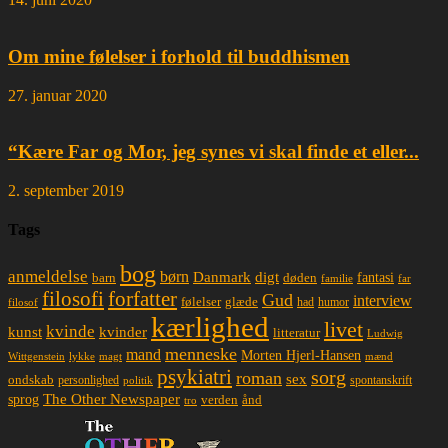
Om mine følelser i forhold til buddhismen
27. januar 2020
“Kære Far og Mor, jeg synes vi skal finde et eller...
2. september 2019
Tags
bog
anmeldelse
børn
Danmark
digt
døden
fantasi
barn
familie
far
filosofi
forfatter
Gud
interview
glæde
følelser
had
humor
filosof
kærlighed
livet
kvinde
kunst
kvinder
litteratur
Ludwig
menneske
mand
Morten Hjerl-Hansen
lykke
magt
mænd
Wittgenstein
psykiatri
sorg
roman
sex
ondskab
spontanskrift
personlighed
politik
The Other Newspaper
sprog
ånd
verden
tro