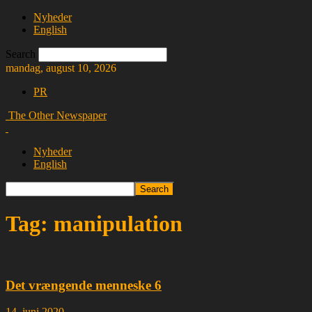
Nyheder
English
Search
mandag, august 10, 2026
PR
The Other Newspaper
Nyheder
English
Tag: manipulation
Det vrængende menneske 6
14. juni 2020