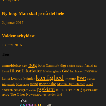
Ny bog: Man skal jo nå det hele
2. januar 2017
Valdemarhyldest
13. juni 2016
Tags
bog
anmeldelse
børn
Danmark
digt
døden
fantasi
barn
familie
far
filosofi
forfatter
Gud
interview
glæde
følelser
had
humor
filosof
kærlighed
livet
kvinde
kunst
kvinder
litteratur
Ludwig
menneske
mand
Morten Hjerl-Hansen
lykke
magt
mænd
Wittgenstein
psykiatri
sorg
roman
sex
ondskab
spontanskrift
personlighed
politik
The Other Newspaper
sprog
ånd
verden
tro