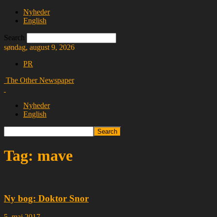
Nyheder
English
Search
søndag, august 9, 2026
PR
The Other Newspaper
Nyheder
English
Tag: mave
Ny bog: Doktor Snor
5. maj 2017