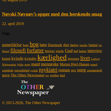
Nøvski Nøvnøv’s opgør med den herskende smag
22. april 2019
Tags
bog
anmeldelse
børn
Danmark
digt
døden
fantasi
barn
familie
far
filosofi
forfatter
Gud
interview
glæde
følelser
had
humor
filosof
kærlighed
livet
kvinde
kunst
kvinder
litteratur
Ludwig
menneske
mand
Morten Hjerl-Hansen
lykke
magt
mænd
Wittgenstein
psykiatri
sorg
roman
sex
ondskab
spontanskrift
personlighed
politik
The Other Newspaper
sprog
ånd
verden
tro
© 2013-2026, The Other Newspaper