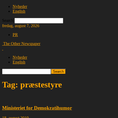
Nyheder
English
Search
fredag, august 7, 2026
PR
The Other Newspaper
Nyheder
English
Tag: præstestyre
Ministeriet for Demokratihumor
18. august 2019