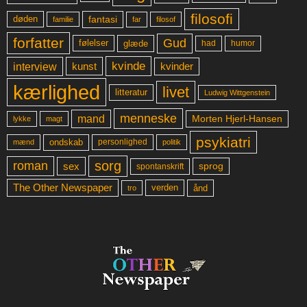
filosofi
fantasi
døden
far
familie
filosof
forfatter
Gud
glæde
had
humor
følelser
kvinde
interview
kunst
kvinder
kærlighed
livet
litteratur
Ludwig Wittgenstein
menneske
mand
Morten Hjerl-Hansen
lykke
magt
psykiatri
ondskab
mænd
personlighed
politik
sorg
roman
sex
sprog
spontanskrift
The Other Newspaper
ånd
verden
tro