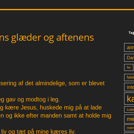
Tag
ens glæder og aftenens
an
Da
far
føle
isering af det almindelige, som er blevet
int
k
jeg gav og modtog i leg.
ig kære Jesus, huskede mig på at lade
Ludw
den og ikke efter manden samt at holde mig
me
mæn
 liv og tæt på mine kæres liv.