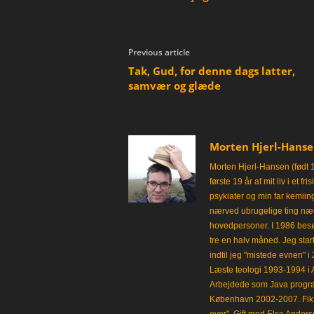
Previous article
Tak, Gud, for denne dags latter,
samvær og glæde
Morten Hjerl-Hans
Morten Hjerl-Hansen (født 
første 19 år af mit liv i et 
psykiater og min far kemii
nærved ubrugelige ting næst
hovedpersoner. I 1986 besø
tre en halv måned. Jeg star
indtil jeg "mistede evnen" 
Læste teologi 1993-1994 i 
Arbejdede som Java progra
København 2002-2007. Fik 