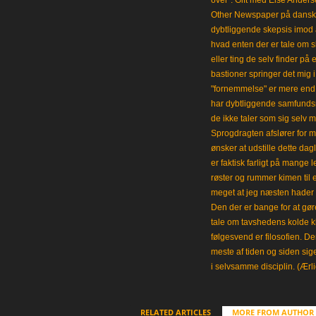
over". Gift med Else Anders
Other Newspaper på dansk og
dybtliggende skepsis imod a
hvad enten der er tale om s
eller ting de selv finder på 
bastioner springer det mig 
"fornemmelse" er mere end et
har dybtliggende samfunds
de ikke taler som sig selv m
Sprogdragten afslører for m
ønsker at udstille dette da
er faktisk farligt på mange 
røster og rummer kimen til
meget at jeg næsten hader 
Den der er bange for at gøre
tale om tavshedens kolde 
følgesvend er filosofien. Der
meste af tiden og siden sig
i selvsamme disciplin. (Ærli
RELATED ARTICLES
MORE FROM AUTHOR