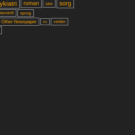
ykiatri
sorg
roman
sex
sprog
tanskrift
 Other Newspaper
verden
tro