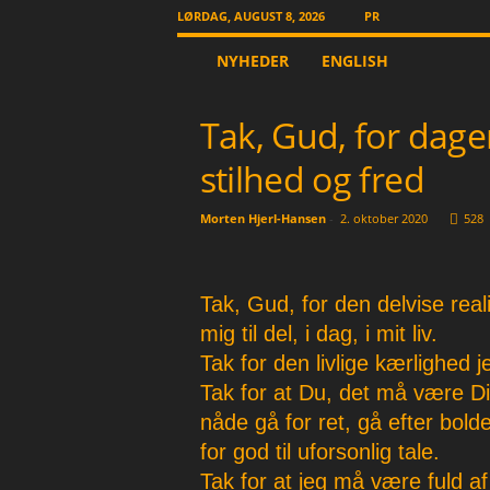
LØRDAG, AUGUST 8, 2026
PR
T
NYHEDER
ENGLISH
h
e
O
Tak, Gud, for dag
t
h
stilhed og fred
e
r
Morten Hjerl-Hansen
-
2. oktober 2020
528
N
e
w
s
Tak, Gud, for den delvise real
p
mig til del, i dag, i mit liv.
a
Tak for den livlige kærlighed 
p
e
Tak for at Du, det må være D
r
nåde gå for ret, gå efter bol
for god til uforsonlig tale.
Tak for at jeg må være fuld af