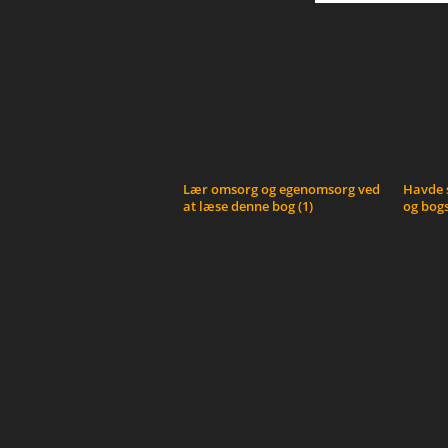
Lær omsorg og egenomsorg ved
Havde s
at læse denne bog (1)
og bogs