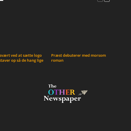
vært ved at sætte logo
Præst debuterer med morsom
taver op så de hang lige
roman