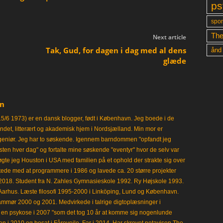
ps
spon
The
Next article
Tak, Gud, for dagen i dag med al dens
ånd
glæde
en
15/6 1973) er en dansk blogger, født i København. Jeg boede i de
frisindet, litterært og akademisk hjem i Nordsjælland. Min mor er
ngeniør. Jeg har to søskende. Igennem barndommen "opfandt jeg
en hver dag" og fortalte mine søskende "eventyr" hvor de selv var
gte jeg Houston i USA med familien på et ophold der strakte sig over
tede med at programmere i 1986 og lavede ca. 20 større projekter
i 2018. Student fra N. Zahles Gymnasieskole 1992. Ry Højskole 1993.
Aarhus. Læste filosofi 1995-2000 i Linköping, Lund og København.
mmør 2000 og 2001. Medvirkede i talrige digtoplæsninger i
en psykose i 2007 "som det tog 10 år at komme sig nogenlunde