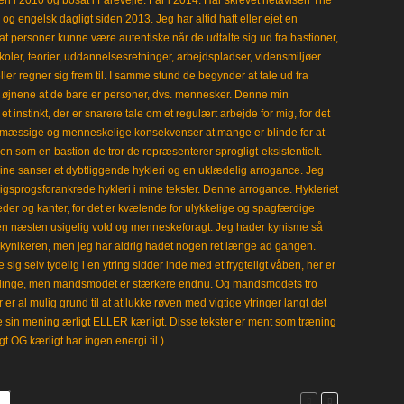
en i 2010 og bosat i Fårevejle. Far i 2014. Har skrevet netavisen The
 engelsk dagligt siden 2013. Jeg har altid haft eller ejet en
t personer kunne være autentiske når de udtalte sig ud fra bastioner,
koler, teorier, uddannelsesretninger, arbejdspladser, vidensmiljøer
eller regner sig frem til. I samme stund de begynder at tale ud fra
i øjnene at de bare er personer, dvs. mennesker. Denne min
 instinkt, der er snarere tale om et regulært arbejde for mig, for det
mæssige og menneskelige konsekvenser at mange er blinde for at
en som en bastion de tror de repræsenterer sprogligt-eksistentielt.
ine sanser et dybtliggende hykleri og en uklædelig arrogance. Jeg
gligsprogsforankrede hykleri i mine tekster. Denne arrogance. Hykleriet
leder og kanter, for det er kvælende for ulykkelige og spagfærdige
 en næsten usigelig vold og menneskeforagt. Jeg hader kynisme så
kynikeren, men jeg har aldrig hadet nogen ret længe ad gangen.
 sig selv tydelig i en ytring sidder inde med et frygteligt våben, her er
klinge, men mandsmodet er stærkere endnu. Og mandsmodets tro
 er al mulig grund til at at lukke røven med vigtige ytringer langt det
e sin mening ærligt ELLER kærligt. Disse tekster er ment som træning
gt OG kærligt har ingen energi til.)