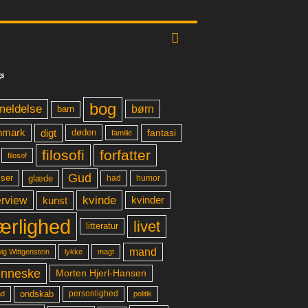
s
bog
meldelse
børn
barn
digt
fantasi
nmark
døden
familie
filosofi
forfatter
filosof
Gud
glæde
had
humor
lser
kvinde
erview
kunst
kvinder
ærlighed
livet
litteratur
mand
lykke
ig Wittgenstein
magt
nneske
Morten Hjerl-Hansen
ondskab
d
personlighed
politik