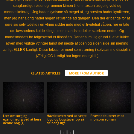
spagfærdige røster og rummer kimen til en næsten usigelig vold og
menneskeforagt. Jeg hader kynisme så meget at jeg næsten hader kynikeren,
men jeg har aldrig hadet nogen ret længe ad gangen. Den der er bange for at
gøre sig selv tydelig i en ytring sidder inde med et frygteligt våben, her er tale
om tavshedens kolde klinge, men mandsmodet er stærkere endnu. Og
mandsmodets tro følgesvend er filosofien. Der er al mulig grund til at at lukke
røven med vigtige ytringer langt det meste af tiden og siden sige sin mening
ærligt ELLER kærligt. Disse tekster er ment som træning i selvsamme disciplin.
(Ærligt OG kærligt har ingen energi til.)
RELATED ARTICLES
MORE FROM AUTHOR
Lær omsorg og
Havde svært ved at sætte
Præst debuterer med
egenomsorg ved at læse
logo og bogstaver op så
morsom roman
denne bog (1)
de hang lige