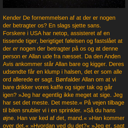
Kender De fornemmelsen af at der er nogen
der betragter os? En slags sjette sans.
Forskere i USA har netop, assisteret af en
tissende tiger, berigtiget følelsen og fastslået at
der
er
nogen der betragter på os og at denne
person er Allan ude fra næsset. Da den Anden
Avis ankommer står Allan bare og kigger. Deres
udsendte får en klump i halsen, det er som alle
ord allerede er sagt. Bønfalder Allan om at vi
bare drikker vores kaffe og siger tak og går
igen? »Jeg har egentlig ikke meget at sige. Jeg
har set det meste. Det meste.« På vejen tilbage
til bilen snubler vi i en sprinkler. »Så du hans
øjne. Han var ked af det, mand.« »Han kommer
over det.« »Hvordan ved du det?« »Jeg er, sagt