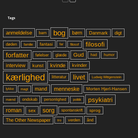
Tags
bog
anmeldelse
børn
digt
Danmark
barn
filosofi
fantasi
døden
far
familie
filosof
forfatter
Gud
glæde
had
humor
følelser
kvinde
interview
kunst
kvinder
kærlighed
livet
litteratur
Ludwig Wittgenstein
menneske
mand
Morten Hjerl-Hansen
lykke
magt
psykiatri
ondskab
mænd
personlighed
politik
sorg
roman
sex
sprog
spontanskrift
The Other Newspaper
ånd
verden
tro