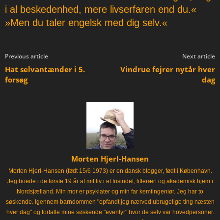
i al beskedenhed, mere livserfaren end du.«
»Men du taler engelsk med dig selv.«
Previous article
Next article
Hat selvantænder i 5.
Vindrue fejrer nytår hver
forsøg
dag
Morten Hjerl-Hansen
Morten Hjerl-Hansen (født 15/6 1973) er en dansk blogger, født i København.
Jeg boede i de første 19 år af mit liv i et frisindet, litterært og akademisk hjem i
Nordsjælland. Min mor er psykiater og min far kemiingeniør. Jeg har to
søskende. Igennem barndommen "opfandt jeg nærved ubrugelige ting næsten
hver dag" og fortalte mine søskende "eventyr" hvor de selv var hovedpersoner.