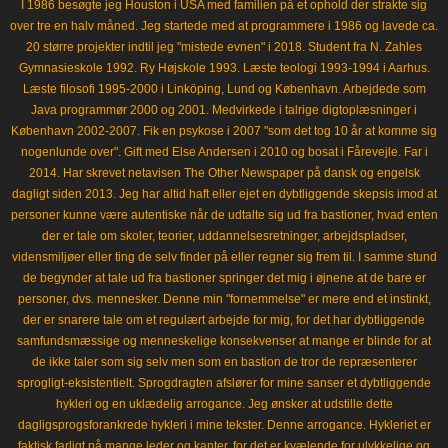
I 1986 besøgte jeg Houston i USA med familien på et ophold der strakte sig
over tre en halv måned. Jeg startede med at programmere i 1986 og lavede ca.
20 større projekter indtil jeg "mistede evnen" i 2018. Student fra N. Zahles
Gymnasieskole 1992. Ry Højskole 1993. Læste teologi 1993-1994 i Aarhus.
Læste filosofi 1995-2000 i Linköping, Lund og København. Arbejdede som
Java programmør 2000 og 2001. Medvirkede i talrige digtoplæsninger i
København 2002-2007. Fik en psykose i 2007 "som det tog 10 år at komme sig
nogenlunde over". Gift med Else Andersen i 2010 og bosat i Fårevejle. Far i
2014. Har skrevet netavisen The Other Newspaper på dansk og engelsk
dagligt siden 2013. Jeg har altid haft eller ejet en dybtliggende skepsis imod at
personer kunne være autentiske når de udtalte sig ud fra bastioner, hvad enten
der er tale om skoler, teorier, uddannelsesretninger, arbejdspladser,
vidensmiljøer eller ting de selv finder på eller regner sig frem til. I samme stund
de begynder at tale ud fra bastioner springer det mig i øjnene at de bare er
personer, dvs. mennesker. Denne min "fornemmelse" er mere end et instinkt,
der er snarere tale om et regulært arbejde for mig, for det har dybtliggende
samfundsmæssige og menneskelige konsekvenser at mange er blinde for at
de ikke taler som sig selv men som en bastion de tror de repræsenterer
sprogligt-eksistentielt. Sprogdragten afslører for mine sanser et dybtliggende
hykleri og en uklædelig arrogance. Jeg ønsker at udstille dette
dagligsprogsforankrede hykleri i mine tekster. Denne arrogance. Hykleriet er
faktisk farligt på mange leder og kanter, for det er kvælende for ulykkelige og