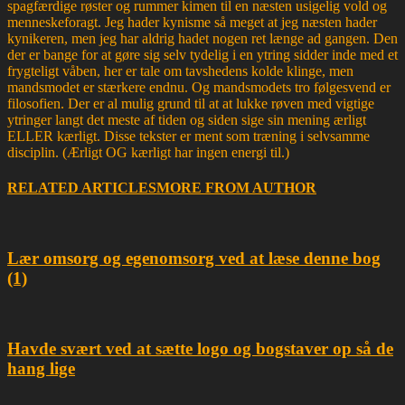
spagfærdige røster og rummer kimen til en næsten usigelig vold og
menneskeforagt. Jeg hader kynisme så meget at jeg næsten hader
kynikeren, men jeg har aldrig hadet nogen ret længe ad gangen. Den
der er bange for at gøre sig selv tydelig i en ytring sidder inde med et
frygteligt våben, her er tale om tavshedens kolde klinge, men
mandsmodet er stærkere endnu. Og mandsmodets tro følgesvend er
filosofien. Der er al mulig grund til at at lukke røven med vigtige
ytringer langt det meste af tiden og siden sige sin mening ærligt
ELLER kærligt. Disse tekster er ment som træning i selvsamme
disciplin. (Ærligt OG kærligt har ingen energi til.)
RELATED ARTICLES
MORE FROM AUTHOR
Lær omsorg og egenomsorg ved at læse denne bog
(1)
Havde svært ved at sætte logo og bogstaver op så de
hang lige