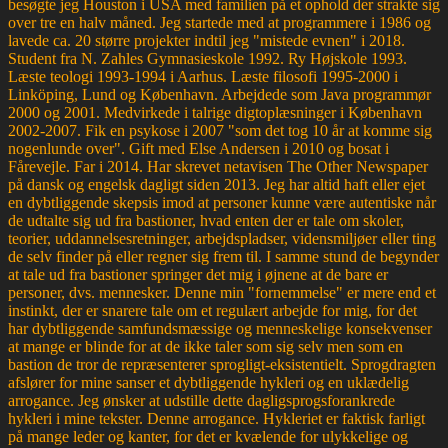
besøgte jeg Houston i USA med familien på et ophold der strakte sig
over tre en halv måned. Jeg startede med at programmere i 1986 og
lavede ca. 20 større projekter indtil jeg "mistede evnen" i 2018.
Student fra N. Zahles Gymnasieskole 1992. Ry Højskole 1993.
Læste teologi 1993-1994 i Aarhus. Læste filosofi 1995-2000 i
Linköping, Lund og København. Arbejdede som Java programmør
2000 og 2001. Medvirkede i talrige digtoplæsninger i København
2002-2007. Fik en psykose i 2007 "som det tog 10 år at komme sig
nogenlunde over". Gift med Else Andersen i 2010 og bosat i
Fårevejle. Far i 2014. Har skrevet netavisen The Other Newspaper
på dansk og engelsk dagligt siden 2013. Jeg har altid haft eller ejet
en dybtliggende skepsis imod at personer kunne være autentiske når
de udtalte sig ud fra bastioner, hvad enten der er tale om skoler,
teorier, uddannelsesretninger, arbejdspladser, vidensmiljøer eller ting
de selv finder på eller regner sig frem til. I samme stund de begynder
at tale ud fra bastioner springer det mig i øjnene at de bare er
personer, dvs. mennesker. Denne min "fornemmelse" er mere end et
instinkt, der er snarere tale om et regulært arbejde for mig, for det
har dybtliggende samfundsmæssige og menneskelige konsekvenser
at mange er blinde for at de ikke taler som sig selv men som en
bastion de tror de repræsenterer sprogligt-eksistentielt. Sprogdragten
afslører for mine sanser et dybtliggende hykleri og en uklædelig
arrogance. Jeg ønsker at udstille dette dagligsprogsforankrede
hykleri i mine tekster. Denne arrogance. Hykleriet er faktisk farligt
på mange leder og kanter, for det er kvælende for ulykkelige og