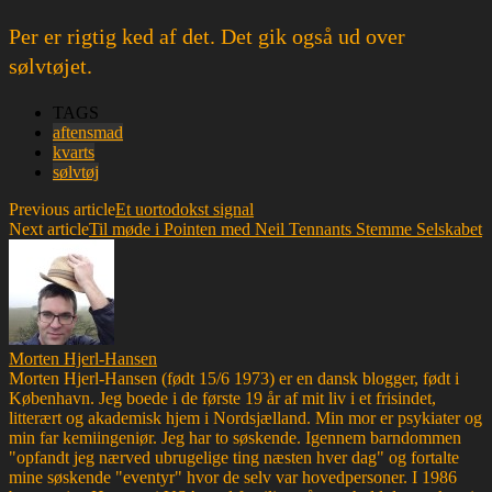
Per er rigtig ked af det. Det gik også ud over
sølvtøjet.
TAGS
aftensmad
kvarts
sølvtøj
Previous article
Et uortodokst signal
Next article
Til møde i Pointen med Neil Tennants Stemme Selskabet
Morten Hjerl-Hansen
Morten Hjerl-Hansen (født 15/6 1973) er en dansk blogger, født i
København. Jeg boede i de første 19 år af mit liv i et frisindet,
litterært og akademisk hjem i Nordsjælland. Min mor er psykiater og
min far kemiingeniør. Jeg har to søskende. Igennem barndommen
"opfandt jeg nærved ubrugelige ting næsten hver dag" og fortalte
mine søskende "eventyr" hvor de selv var hovedpersoner. I 1986