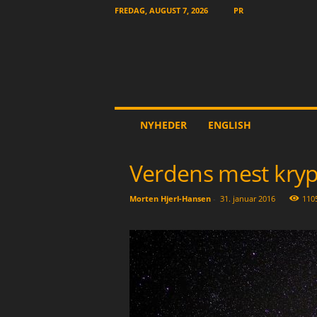
FREDAG, AUGUST 7, 2026
PR
T
NYHEDER
ENGLISH
h
e
O
Verdens mest kry
t
h
Morten Hjerl-Hansen
-
31. januar 2016
110
e
r
N
e
w
s
p
a