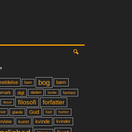
s
bog
meldelse
børn
barn
digt
fantasi
nmark
døden
familie
filosofi
forfatter
filosof
Gud
glæde
had
humor
lser
kvinde
erview
kunst
kvinder