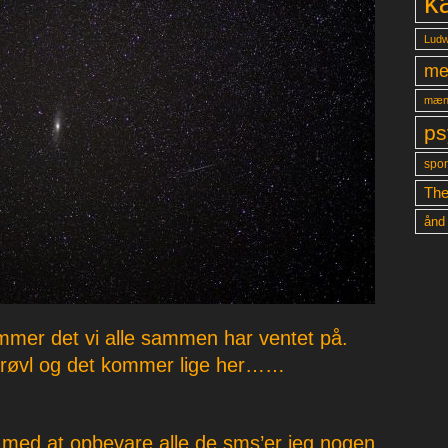
k
Ludw
me
mæn
ps
spon
The
ånd
mer det vi alle sammen har ventet på.
t vrøvl og det kommer lige her……
 med at opbevare alle de sms’er jeg nogen