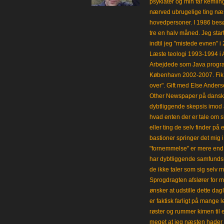
psykiater og min far kemii
nærved ubrugelige ting næst
hovedpersoner. I 1986 besø
tre en halv måned. Jeg star
indtil jeg "mistede evnen" 
Læste teologi 1993-1994 i 
Arbejdede som Java progra
København 2002-2007. Fik 
over". Gift med Else Anders
Other Newspaper på dansk og
dybtliggende skepsis imod a
hvad enten der er tale om s
eller ting de selv finder på 
bastioner springer det mig 
"fornemmelse" er mere end et
har dybtliggende samfunds
de ikke taler som sig selv m
Sprogdragten afslører for m
ønsker at udstille dette da
er faktisk farligt på mange 
røster og rummer kimen til
meget at jeg næsten hader 