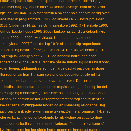
ngeniør. Jeg har to søskende. Igennem barndommen "opfandt jeg
en hver dag" og fortalte mine søskende "eventyr" hvor de selv var
gte jeg Houston i USA med familien på et ophold der strakte sig over
tede med at programmere i 1986 og lavede ca. 20 større projekter
i 2018. Student fra N. Zahles Gymnasieskole 1992. Ry Højskole 1993.
Aarhus. Læste filosofi 1995-2000 i Linköping, Lund og København.
mmør 2000 og 2001. Medvirkede i talrige digtoplæsninger i
en psykose i 2007 "som det tog 10 år at komme sig nogenlunde
en i 2010 og bosat i Fårevejle. Far i 2014. Har skrevet netavisen The
 engelsk dagligt siden 2013. Jeg har altid haft eller ejet en
t personer kunne være autentiske når de udtalte sig ud fra bastioner,
koler, teorier, uddannelsesretninger, arbejdspladser, vidensmiljøer
eller regner sig frem til. I samme stund de begynder at tale ud fra
i øjnene at de bare er personer, dvs. mennesker. Denne min
 instinkt, der er snarere tale om et regulært arbejde for mig, for det
mæssige og menneskelige konsekvenser at mange er blinde for at
en som en bastion de tror de repræsenterer sprogligt-eksistentielt.
ine sanser et dybtliggende hykleri og en uklædelig arrogance. Jeg
gligsprogsforankrede hykleri i mine tekster. Denne arrogance. Hykleriet
leder og kanter, for det er kvælende for ulykkelige og spagfærdige
 en næsten usigelig vold og menneskeforagt. Jeg hader kynisme så
kynikeren, men jeg har aldrig hadet nogen ret længe ad gangen.