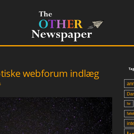
Tag
ptiske webforum indlæg
an
5
Da
far
føle
int