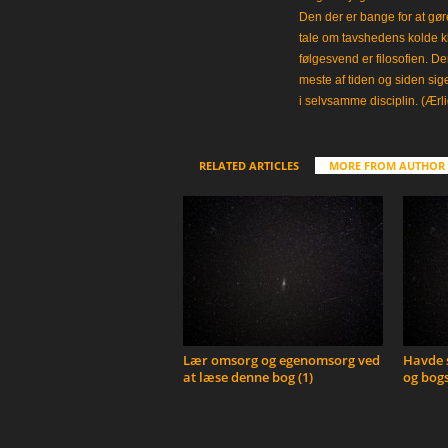
Den der er bange for at gøre
tale om tavshedens kolde 
følgesvend er filosofien. Der
meste af tiden og siden sig
i selvsamme disciplin. (Ærli
RELATED ARTICLES
MORE FROM AUTHOR
Lær omsorg og egenomsorg ved
Havde s
at læse denne bog (1)
og bogs