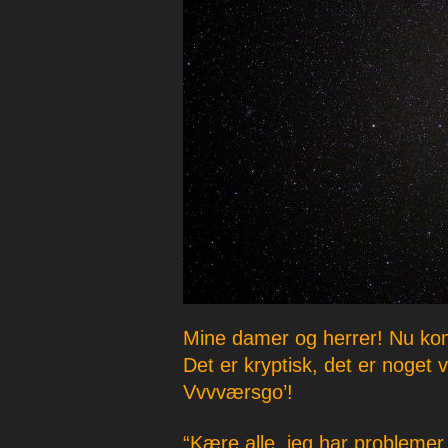
p
e
r
Mine damer og herrer! Nu kom
Det er kryptisk, det er noge
Vvvværsgo’!
“Kære alle, jeg har problemer