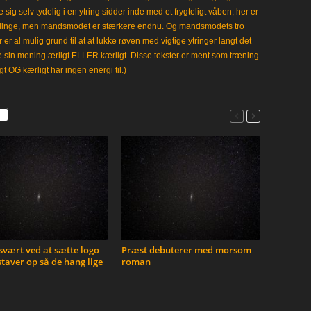
 sig selv tydelig i en ytring sidder inde med et frygteligt våben, her er
klinge, men mandsmodet er stærkere endnu. Og mandsmodets tro
 er al mulig grund til at at lukke røven med vigtige ytringer langt det
e sin mening ærligt ELLER kærligt. Disse tekster er ment som træning
gt OG kærligt har ingen energi til.)
vært ved at sætte logo
Præst debuterer med morsom
taver op så de hang lige
roman