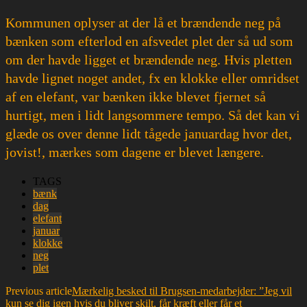
Kommunen oplyser at der lå et brændende neg på
bænken som efterlod en afsvedet plet der så ud som
om der havde ligget et brændende neg. Hvis pletten
havde lignet noget andet, fx en klokke eller omridset
af en elefant, var bænken ikke blevet fjernet så
hurtigt, men i lidt langsommere tempo. Så det kan vi
glæde os over denne lidt tågede januardag hvor det,
jovist!, mærkes som dagene er blevet længere.
TAGS
bænk
dag
elefant
januar
klokke
neg
plet
Previous article
Mærkelig besked til Brugsen-medarbejder: ”Jeg vil
kun se dig igen hvis du bliver skilt, får kræft eller får et