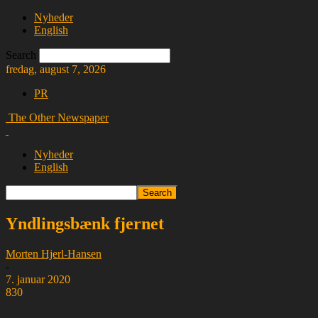
Nyheder
English
Search
fredag, august 7, 2026
PR
The Other Newspaper
Nyheder
English
Yndlingsbænk fjernet
Morten Hjerl-Hansen
-
7. januar 2020
830