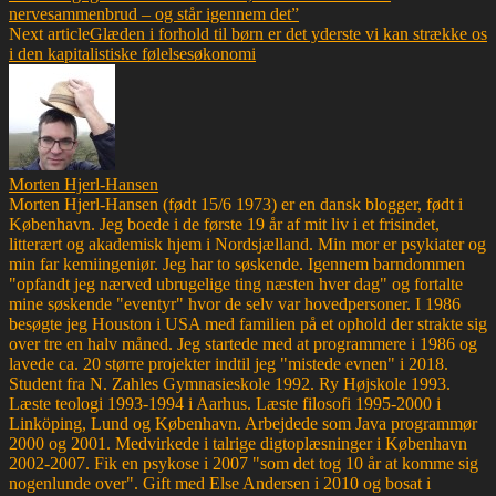
nervesammenbrud – og står igennem det”
Next article
Glæden i forhold til børn er det yderste vi kan strække os
i den kapitalistiske følelsesøkonomi
Morten Hjerl-Hansen
Morten Hjerl-Hansen (født 15/6 1973) er en dansk blogger, født i
København. Jeg boede i de første 19 år af mit liv i et frisindet,
litterært og akademisk hjem i Nordsjælland. Min mor er psykiater og
min far kemiingeniør. Jeg har to søskende. Igennem barndommen
"opfandt jeg nærved ubrugelige ting næsten hver dag" og fortalte
mine søskende "eventyr" hvor de selv var hovedpersoner. I 1986
besøgte jeg Houston i USA med familien på et ophold der strakte sig
over tre en halv måned. Jeg startede med at programmere i 1986 og
lavede ca. 20 større projekter indtil jeg "mistede evnen" i 2018.
Student fra N. Zahles Gymnasieskole 1992. Ry Højskole 1993.
Læste teologi 1993-1994 i Aarhus. Læste filosofi 1995-2000 i
Linköping, Lund og København. Arbejdede som Java programmør
2000 og 2001. Medvirkede i talrige digtoplæsninger i København
2002-2007. Fik en psykose i 2007 "som det tog 10 år at komme sig
nogenlunde over". Gift med Else Andersen i 2010 og bosat i