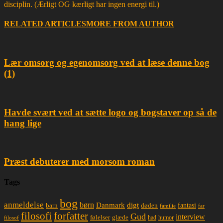
disciplin. (Ærligt OG kærligt har ingen energi til.)
RELATED ARTICLES
MORE FROM AUTHOR
Lær omsorg og egenomsorg ved at læse denne bog
(1)
Havde svært ved at sætte logo og bogstaver op så de
hang lige
Præst debuterer med morsom roman
Tags
bog
anmeldelse
børn
Danmark
digt
døden
fantasi
barn
familie
far
filosofi
forfatter
Gud
interview
glæde
følelser
had
humor
filosof