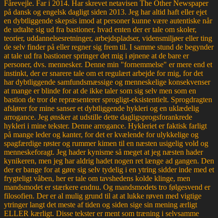
Fårevejle. Far i 2014. Har skrevet netavisen The Other Newspaper
på dansk og engelsk dagligt siden 2013. Jeg har altid haft eller ejet
en dybtliggende skepsis imod at personer kunne være autentiske når
de udtalte sig ud fra bastioner, hvad enten der er tale om skoler,
teorier, uddannelsesretninger, arbejdspladser, vidensmiljøer eller ting
de selv finder på eller regner sig frem til. I samme stund de begynder
at tale ud fra bastioner springer det mig i øjnene at de bare er
personer, dvs. mennesker. Denne min "fornemmelse" er mere end et
instinkt, der er snarere tale om et regulært arbejde for mig, for det
har dybtliggende samfundsmæssige og menneskelige konsekvenser
at mange er blinde for at de ikke taler som sig selv men som en
bastion de tror de repræsenterer sprogligt-eksistentielt. Sprogdragten
afslører for mine sanser et dybtliggende hykleri og en uklædelig
arrogance. Jeg ønsker at udstille dette dagligsprogsforankrede
hykleri i mine tekster. Denne arrogance. Hykleriet er faktisk farligt
på mange leder og kanter, for det er kvælende for ulykkelige og
spagfærdige røster og rummer kimen til en næsten usigelig vold og
menneskeforagt. Jeg hader kynisme så meget at jeg næsten hader
kynikeren, men jeg har aldrig hadet nogen ret længe ad gangen. Den
der er bange for at gøre sig selv tydelig i en ytring sidder inde med et
frygteligt våben, her er tale om tavshedens kolde klinge, men
mandsmodet er stærkere endnu. Og mandsmodets tro følgesvend er
filosofien. Der er al mulig grund til at at lukke røven med vigtige
ytringer langt det meste af tiden og siden sige sin mening ærligt
ELLER kærligt. Disse tekster er ment som træning i selvsamme