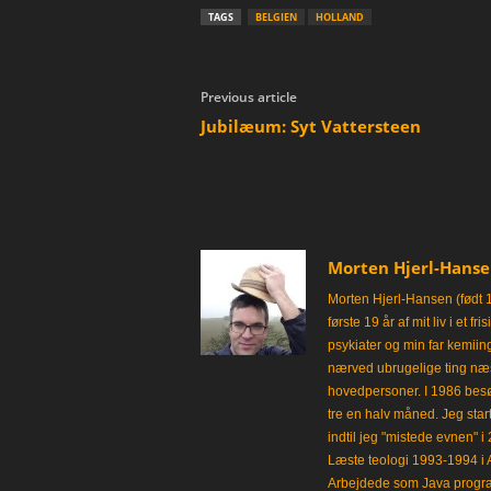
TAGS
BELGIEN
HOLLAND
Previous article
Jubilæum: Syt Vattersteen
Morten Hjerl-Hans
Morten Hjerl-Hansen (født 
første 19 år af mit liv i et 
psykiater og min far kemii
nærved ubrugelige ting næst
hovedpersoner. I 1986 besø
tre en halv måned. Jeg star
indtil jeg "mistede evnen" 
Læste teologi 1993-1994 i 
Arbejdede som Java progra