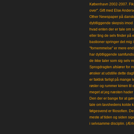
København 2002-2007. Fik 
over". Gift med Else Anders
Other Newspaper på dansk og
dybtliggende skepsis imod a
hvad enten der er tale om s
eller ting de selv finder på 
bastioner springer det mig 
"fornemmelse" er mere end et
har dybtliggende samfunds
de ikke taler som sig selv m
Sprogdragten afslører for m
ønsker at udstille dette da
er faktisk farligt på mange 
røster og rummer kimen til
meget at jeg næsten hader 
Den der er bange for at gøre
tale om tavshedens kolde 
følgesvend er filosofien. Der
meste af tiden og siden sig
i selvsamme disciplin. (Ærli