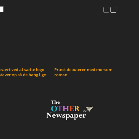
vært ved at sætte logo
Præst debuterer med morsom
taver op så de hang lige
roman