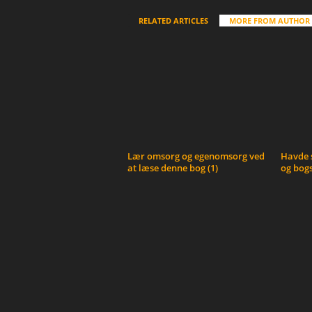
RELATED ARTICLES
MORE FROM AUTHOR
Lær omsorg og egenomsorg ved
Havde s
at læse denne bog (1)
og bogs