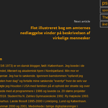
ps
spon
The
Next article
ånd
Flot illustreret bog om amternes
nedlæggelse vinder på beskrivelsen af
virkelige mennesker
en
15/6 1973) er en dansk blogger, født i København. Jeg boede i de
frisindet, litterært og akademisk hjem i Nordsjælland. Min mor er
ngeniør. Jeg har to søskende. Igennem barndommen "opfandt jeg
en hver dag" og fortalte mine søskende "eventyr" hvor de selv var
gte jeg Houston i USA med familien på et ophold der strakte sig over
tede med at programmere i 1986 og lavede ca. 20 større projekter
i 2018. Student fra N. Zahles Gymnasieskole 1992. Ry Højskole 1993.
Aarhus. Læste filosofi 1995-2000 i Linköping, Lund og København.
mmør 2000 og 2001. Medvirkede i talrige digtoplæsninger i