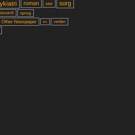
ykiatri
sorg
roman
sex
sprog
tanskrift
 Other Newspaper
verden
tro