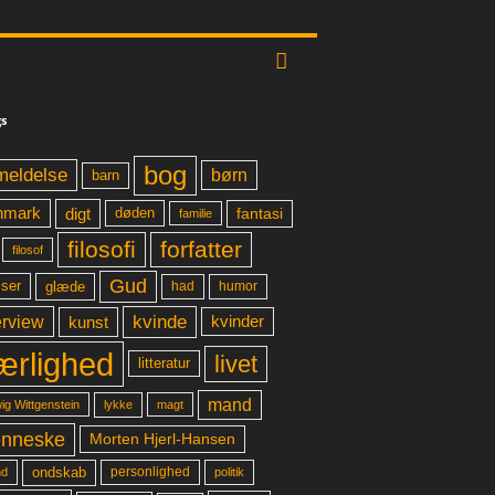
s
bog
meldelse
børn
barn
digt
fantasi
nmark
døden
familie
filosofi
forfatter
filosof
Gud
glæde
had
humor
lser
kvinde
erview
kunst
kvinder
ærlighed
livet
litteratur
mand
lykke
ig Wittgenstein
magt
nneske
Morten Hjerl-Hansen
ondskab
d
personlighed
politik