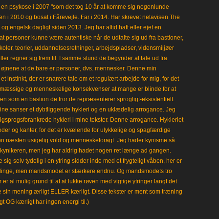
en psykose i 2007 "som det tog 10 år at komme sig nogenlunde
en i 2010 og bosat i Fårevejle. Far i 2014. Har skrevet netavisen The
 engelsk dagligt siden 2013. Jeg har altid haft eller ejet en
t personer kunne være autentiske når de udtalte sig ud fra bastioner,
koler, teorier, uddannelsesretninger, arbejdspladser, vidensmiljøer
eller regner sig frem til. I samme stund de begynder at tale ud fra
i øjnene at de bare er personer, dvs. mennesker. Denne min
 instinkt, der er snarere tale om et regulært arbejde for mig, for det
mæssige og menneskelige konsekvenser at mange er blinde for at
en som en bastion de tror de repræsenterer sprogligt-eksistentielt.
ine sanser et dybtliggende hykleri og en uklædelig arrogance. Jeg
gligsprogsforankrede hykleri i mine tekster. Denne arrogance. Hykleriet
leder og kanter, for det er kvælende for ulykkelige og spagfærdige
 en næsten usigelig vold og menneskeforagt. Jeg hader kynisme så
kynikeren, men jeg har aldrig hadet nogen ret længe ad gangen.
 sig selv tydelig i en ytring sidder inde med et frygteligt våben, her er
klinge, men mandsmodet er stærkere endnu. Og mandsmodets tro
 er al mulig grund til at at lukke røven med vigtige ytringer langt det
e sin mening ærligt ELLER kærligt. Disse tekster er ment som træning
gt OG kærligt har ingen energi til.)