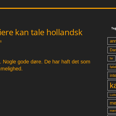
Tag
giere kan tale hollandsk
an
8
Da
far
e. Nogle gode døre. De har haft det som
føle
melighed.
int
k
Ludw
me
mæn