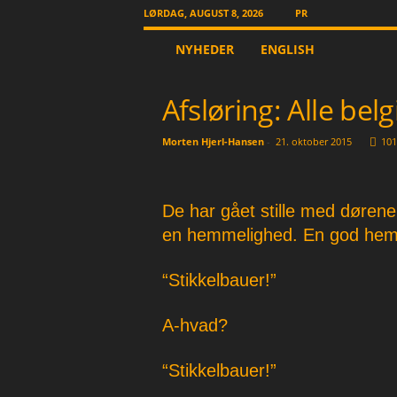
LØRDAG, AUGUST 8, 2026
PR
T
NYHEDER
ENGLISH
h
e
O
Afsløring: Alle bel
t
h
Morten Hjerl-Hansen
-
21. oktober 2015
101
e
r
N
e
De har gået stille med døren
w
en hemmelighed. En god hem
s
p
a
“Stikkelbauer!”
p
e
A-hvad?
r
“Stikkelbauer!”