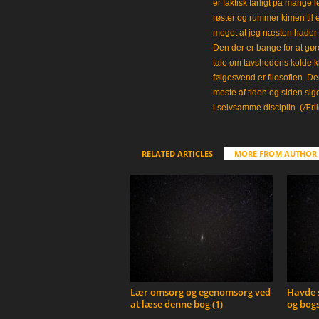
er faktisk farligt på mange 
røster og rummer kimen til
meget at jeg næsten hader 
Den der er bange for at gøre
tale om tavshedens kolde 
følgesvend er filosofien. Der
meste af tiden og siden sig
i selvsamme disciplin. (Ærli
RELATED ARTICLES
MORE FROM AUTHOR
Lær omsorg og egenomsorg ved
Havde s
at læse denne bog (1)
og bogs