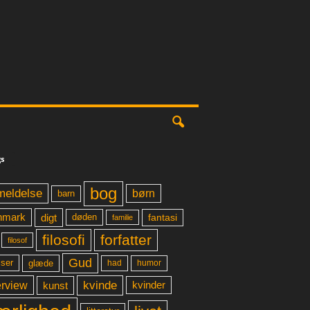
s
bog
meldelse
børn
barn
digt
fantasi
nmark
døden
familie
filosofi
forfatter
filosof
Gud
glæde
had
humor
lser
kvinde
erview
kunst
kvinder