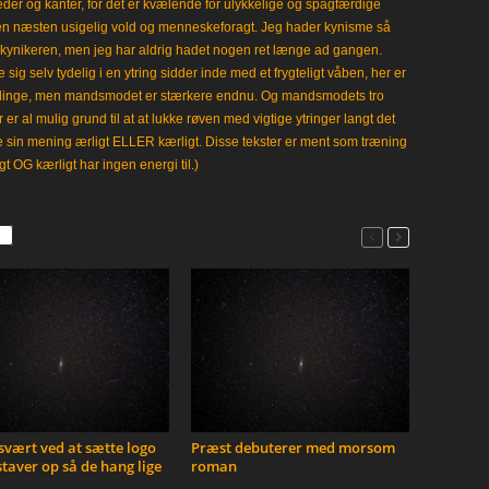
leder og kanter, for det er kvælende for ulykkelige og spagfærdige
 en næsten usigelig vold og menneskeforagt. Jeg hader kynisme så
kynikeren, men jeg har aldrig hadet nogen ret længe ad gangen.
 sig selv tydelig i en ytring sidder inde med et frygteligt våben, her er
klinge, men mandsmodet er stærkere endnu. Og mandsmodets tro
 er al mulig grund til at at lukke røven med vigtige ytringer langt det
e sin mening ærligt ELLER kærligt. Disse tekster er ment som træning
gt OG kærligt har ingen energi til.)
vært ved at sætte logo
Præst debuterer med morsom
taver op så de hang lige
roman