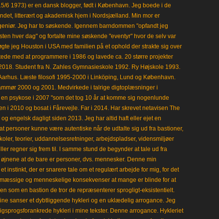
15/6 1973) er en dansk blogger, født i København. Jeg boede i de
frisindet, litterært og akademisk hjem i Nordsjælland. Min mor er
ngeniør. Jeg har to søskende. Igennem barndommen "opfandt jeg
en hver dag" og fortalte mine søskende "eventyr" hvor de selv var
gte jeg Houston i USA med familien på et ophold der strakte sig over
tede med at programmere i 1986 og lavede ca. 20 større projekter
i 2018. Student fra N. Zahles Gymnasieskole 1992. Ry Højskole 1993.
Aarhus. Læste filosofi 1995-2000 i Linköping, Lund og København.
mmør 2000 og 2001. Medvirkede i talrige digtoplæsninger i
en psykose i 2007 "som det tog 10 år at komme sig nogenlunde
en i 2010 og bosat i Fårevejle. Far i 2014. Har skrevet netavisen The
 engelsk dagligt siden 2013. Jeg har altid haft eller ejet en
t personer kunne være autentiske når de udtalte sig ud fra bastioner,
koler, teorier, uddannelsesretninger, arbejdspladser, vidensmiljøer
eller regner sig frem til. I samme stund de begynder at tale ud fra
i øjnene at de bare er personer, dvs. mennesker. Denne min
 instinkt, der er snarere tale om et regulært arbejde for mig, for det
mæssige og menneskelige konsekvenser at mange er blinde for at
en som en bastion de tror de repræsenterer sprogligt-eksistentielt.
ine sanser et dybtliggende hykleri og en uklædelig arrogance. Jeg
gligsprogsforankrede hykleri i mine tekster. Denne arrogance. Hykleriet