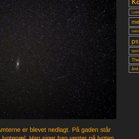
k
Ludw
me
mæn
ps
spon
The
ånd
mterne er blevet nedlagt. På gaden står
lygtepæl. Han siger han venter på lygten.