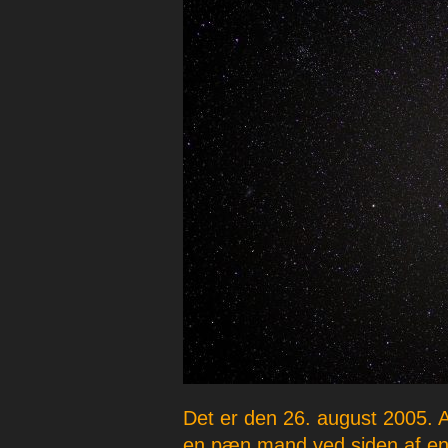
p
e
r
Det er den 26. august 2005. A
en pæn mand ved siden af en 