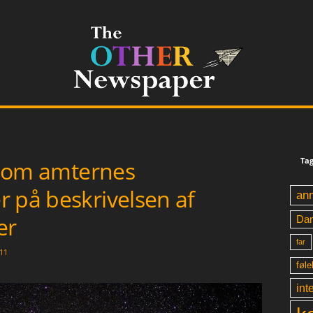
Tag
og om amternes
 på beskrivelsen af
an
er
Da
far
11
føle
int