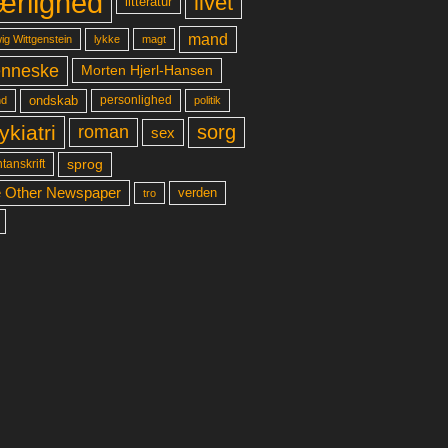
ærlighed
livet
litteratur
mand
lykke
ig Wittgenstein
magt
nneske
Morten Hjerl-Hansen
ondskab
d
personlighed
politik
ykiatri
sorg
roman
sex
sprog
tanskrift
 Other Newspaper
verden
tro