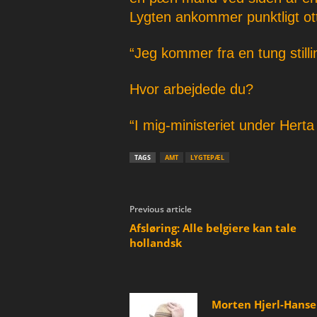
Lygten ankommer punktligt ott
“Jeg kommer fra en tung stilli
Hvor arbejdede du?
“I mig-ministeriet under Hert
TAGS
AMT
LYGTEPÆL
Previous article
Afsløring: Alle belgiere kan tale
hollandsk
Morten Hjerl-Hans