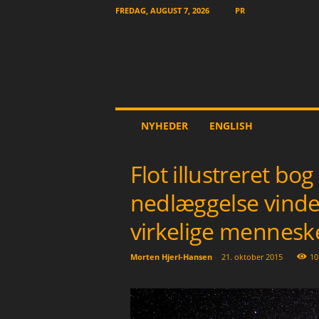
FREDAG, AUGUST 7, 2026
PR
T
NYHEDER
ENGLISH
h
e
O
Flot illustreret b
t
h
nedlæggelse vinder
e
r
virkelige mennesk
N
e
Morten Hjerl-Hansen
-
21. oktober 2015
10
w
s
p
a