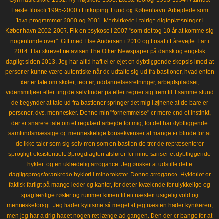
Gymnasieskole 1992. Ry Højskole 1993. Læste teologi 1993-1994 i Aarhus.
Læste filosofi 1995-2000 i Linköping, Lund og København. Arbejdede som
Java programmør 2000 og 2001. Medvirkede i talrige digtoplæsninger i
København 2002-2007. Fik en psykose i 2007 "som det tog 10 år at komme sig
nogenlunde over". Gift med Else Andersen i 2010 og bosat i Fårevejle. Far i
2014. Har skrevet netavisen The Other Newspaper på dansk og engelsk
dagligt siden 2013. Jeg har altid haft eller ejet en dybtliggende skepsis imod at
personer kunne være autentiske når de udtalte sig ud fra bastioner, hvad enten
der er tale om skoler, teorier, uddannelsesretninger, arbejdspladser,
vidensmiljøer eller ting de selv finder på eller regner sig frem til. I samme stund
de begynder at tale ud fra bastioner springer det mig i øjnene at de bare er
personer, dvs. mennesker. Denne min "fornemmelse" er mere end et instinkt,
der er snarere tale om et regulært arbejde for mig, for det har dybtliggende
samfundsmæssige og menneskelige konsekvenser at mange er blinde for at
de ikke taler som sig selv men som en bastion de tror de repræsenterer
sprogligt-eksistentielt. Sprogdragten afslører for mine sanser et dybtliggende
hykleri og en uklædelig arrogance. Jeg ønsker at udstille dette
dagligsprogsforankrede hykleri i mine tekster. Denne arrogance. Hykleriet er
faktisk farligt på mange leder og kanter, for det er kvælende for ulykkelige og
spagfærdige røster og rummer kimen til en næsten usigelig vold og
menneskeforagt. Jeg hader kynisme så meget at jeg næsten hader kynikeren,
men jeg har aldrig hadet nogen ret længe ad gangen. Den der er bange for at