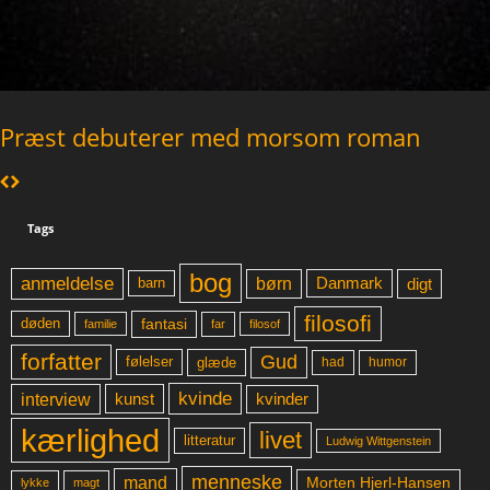
Præst debuterer med morsom roman
Tags
bog
anmeldelse
børn
digt
Danmark
barn
filosofi
fantasi
døden
far
familie
filosof
forfatter
Gud
glæde
had
humor
følelser
kvinde
interview
kunst
kvinder
kærlighed
livet
litteratur
Ludwig Wittgenstein
menneske
mand
Morten Hjerl-Hansen
lykke
magt