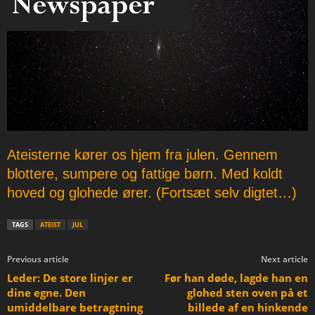
p
a
p
e
r
Ateisterne kører os hjem fra julen. Gennem
blottere, sumpere og fattige børn. Med koldt
hoved og glohede ører. (Fortsæt selv digtet…)
TAGS
ATEIST
JUL
Previous article
Next article
Leder: De store linjer er
Før han døde, lagde han en
dine egne. Den
glohed sten oven på et
umiddelbare betragtning
billede af en hinkende