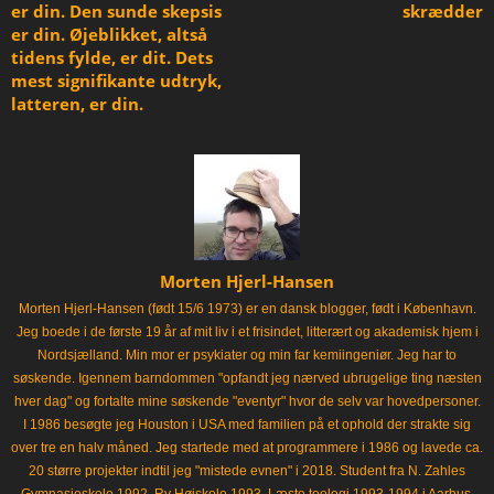
er din. Den sunde skepsis
skrædder
er din. Øjeblikket, altså
tidens fylde, er dit. Dets
mest signifikante udtryk,
latteren, er din.
Morten Hjerl-Hansen
Morten Hjerl-Hansen (født 15/6 1973) er en dansk blogger, født i København.
Jeg boede i de første 19 år af mit liv i et frisindet, litterært og akademisk hjem i
Nordsjælland. Min mor er psykiater og min far kemiingeniør. Jeg har to
søskende. Igennem barndommen "opfandt jeg nærved ubrugelige ting næsten
hver dag" og fortalte mine søskende "eventyr" hvor de selv var hovedpersoner.
I 1986 besøgte jeg Houston i USA med familien på et ophold der strakte sig
over tre en halv måned. Jeg startede med at programmere i 1986 og lavede ca.
20 større projekter indtil jeg "mistede evnen" i 2018. Student fra N. Zahles