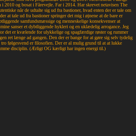
 2010 og bosat i Fårevejle. Far i 2014. Har skrevet netavisen The
entiske når de udtalte sig ud fra bastioner, hvad enten der er tale om
der at tale ud fra bastioner springer det mig i øjnene at de bare er
r dybtliggende samfundsmæssige og menneskelige konsekvenser at
or mine sanser et dybtliggende hykleri og en uklædelig arrogance. Jeg
, for det er kvælende for ulykkelige og spagfærdige røster og rummer
en ret længe ad gangen. Den der er bange for at gøre sig selv tydelig
 følgesvend er filosofien. Der er al mulig grund til at at lukke
mme disciplin. (Ærligt OG kærligt har ingen energi til.)