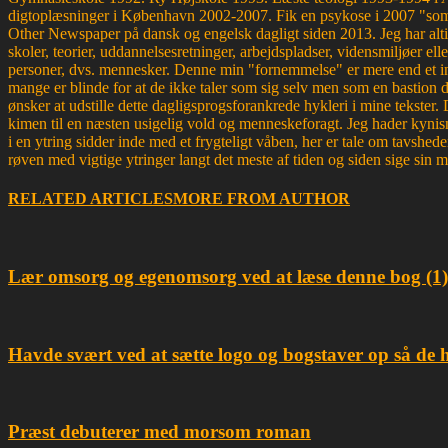
digtoplæsninger i København 2002-2007. Fik en psykose i 2007 "som d
Other Newspaper på dansk og engelsk dagligt siden 2013. Jeg har altid 
skoler, teorier, uddannelsesretninger, arbejdspladser, vidensmiljøer elle
personer, dvs. mennesker. Denne min "fornemmelse" er mere end et ins
mange er blinde for at de ikke taler som sig selv men som en bastion d
ønsker at udstille dette dagligsprogsforankrede hykleri i mine tekster
kimen til en næsten usigelig vold og menneskeforagt. Jeg hader kynism
i en ytring sidder inde med et frygteligt våben, her er tale om tavsh
røven med vigtige ytringer langt det meste af tiden og siden sige sin 
RELATED ARTICLES
MORE FROM AUTHOR
Lær omsorg og egenomsorg ved at læse denne bog (1)
Havde svært ved at sætte logo og bogstaver op så de 
Præst debuterer med morsom roman