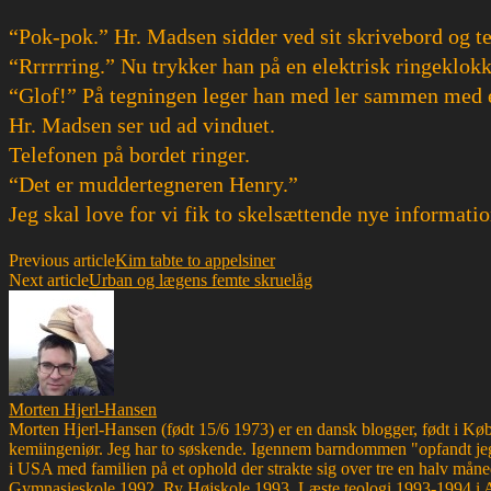
“Pok-pok.” Hr. Madsen sidder ved sit skrivebord og t
“Rrrrrring.” Nu trykker han på en elektrisk ringeklok
“Glof!” På tegningen leger han med ler sammen med 
Hr. Madsen ser ud ad vinduet.
Telefonen på bordet ringer.
“Det er muddertegneren Henry.”
Jeg skal love for vi fik to skelsættende nye informat
Previous article
Kim tabte to appelsiner
Next article
Urban og lægens femte skruelåg
Morten Hjerl-Hansen
Morten Hjerl-Hansen (født 15/6 1973) er en dansk blogger, født i Køben
kemiingeniør. Jeg har to søskende. Igennem barndommen "opfandt jeg
i USA med familien på et ophold der strakte sig over tre en halv måne
Gymnasieskole 1992. Ry Højskole 1993. Læste teologi 1993-1994 i 