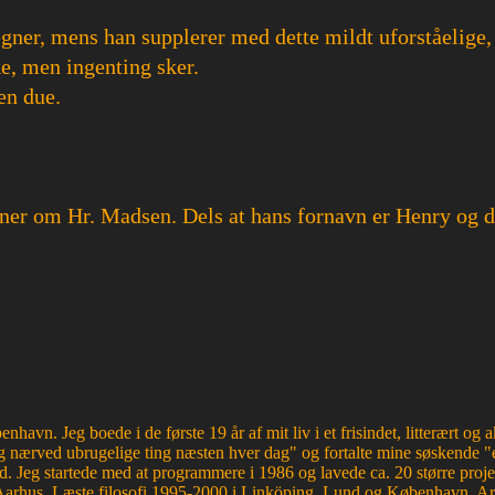
egner, mens han supplerer med dette mildt uforståelige
ke, men ingenting sker.
en due.
ioner om Hr. Madsen. Dels at hans fornavn er Henry og d
havn. Jeg boede i de første 19 år af mit liv i et frisindet, litterært o
 nærved ubrugelige ting næsten hver dag" og fortalte mine søskende "e
d. Jeg startede med at programmere i 1986 og lavede ca. 20 større proje
Aarhus. Læste filosofi 1995-2000 i Linköping, Lund og København. Ar