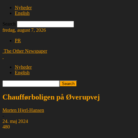
Nyheder
English
Search
fredag, august 7, 2026
PR
The Other Newspaper
Nyheder
English
Chaufførboligen på Øverupvej
Morten Hjerl-Hansen
-
24. maj 2024
480