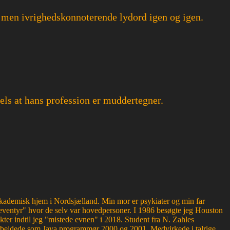
, men ivrighedskonnoterende lydord igen og igen.
els at hans profession er muddertegner.
g akademisk hjem i Nordsjælland. Min mor er psykiater og min far
ventyr" hvor de selv var hovedpersoner. I 1986 besøgte jeg Houston
kter indtil jeg "mistede evnen" i 2018. Student fra N. Zahles
bejdede som Java programmør 2000 og 2001. Medvirkede i talrige