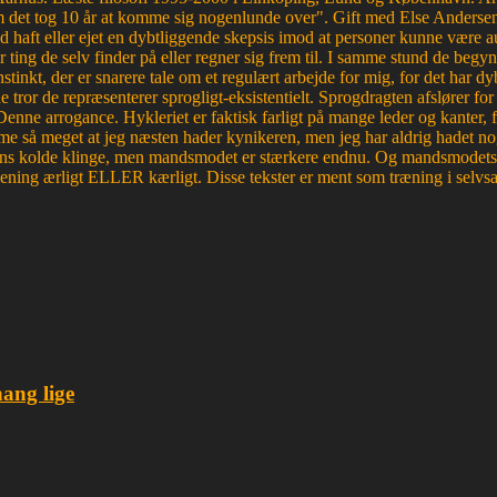
et tog 10 år at komme sig nogenlunde over". Gift med Else Andersen i
haft eller ejet en dybtliggende skepsis imod at personer kunne være aut
r ting de selv finder på eller regner sig frem til. I samme stund de begyn
tinkt, der er snarere tale om et regulært arbejde for mig, for det ha
e tror de repræsenterer sprogligt-eksistentielt. Sprogdragten afslører f
. Denne arrogance. Hykleriet er faktisk farligt på mange leder og kanter
e så meget at jeg næsten hader kynikeren, men jeg har aldrig hadet nog
edens kolde klinge, men mandsmodet er stærkere endnu. Og mandsmodets tro
mening ærligt ELLER kærligt. Disse tekster er ment som træning i selvsa
hang lige