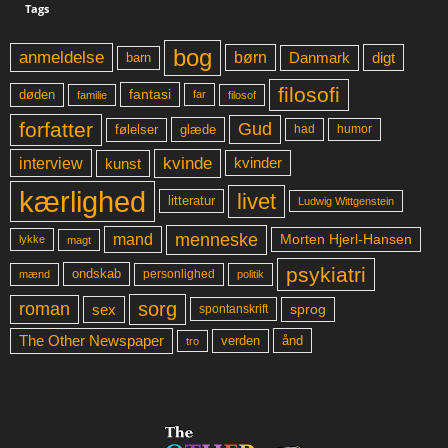
Tags
bog
anmeldelse
børn
digt
Danmark
barn
filosofi
fantasi
døden
far
familie
filosof
forfatter
Gud
glæde
had
humor
følelser
kvinde
interview
kunst
kvinder
kærlighed
livet
litteratur
Ludwig Wittgenstein
menneske
mand
Morten Hjerl-Hansen
lykke
magt
psykiatri
ondskab
mænd
personlighed
politik
sorg
roman
sex
sprog
spontanskrift
The Other Newspaper
ånd
verden
tro