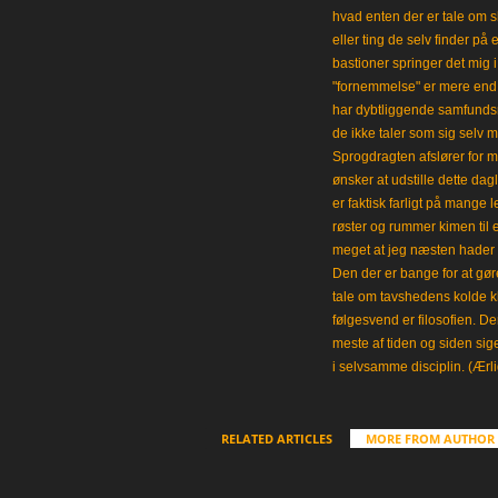
hvad enten der er tale om s
eller ting de selv finder på 
bastioner springer det mig 
"fornemmelse" er mere end et
har dybtliggende samfunds
de ikke taler som sig selv m
Sprogdragten afslører for m
ønsker at udstille dette da
er faktisk farligt på mange 
røster og rummer kimen til
meget at jeg næsten hader 
Den der er bange for at gøre
tale om tavshedens kolde 
følgesvend er filosofien. Der
meste af tiden og siden sig
i selvsamme disciplin. (Ærli
RELATED ARTICLES
MORE FROM AUTHOR