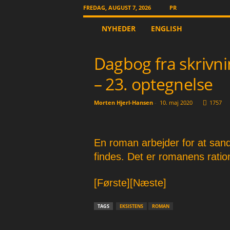
FREDAG, AUGUST 7, 2026
PR
T
NYHEDER
ENGLISH
h
e
O
Dagbog fra skrivn
t
h
– 23. optegnelse
e
r
Morten Hjerl-Hansen
-
10. maj 2020
1757
N
e
w
s
En roman arbejder for at sand
p
findes. Det er romanens ratio
a
p
[Første]
[Næste]
e
r
TAGS
EKSISTENS
ROMAN