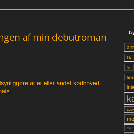
Tag
ingen af min debutroman
an
Da
far
føle
synliggøre at et eller andet kødhoved
int
nale.
k
Ludw
me
mæn