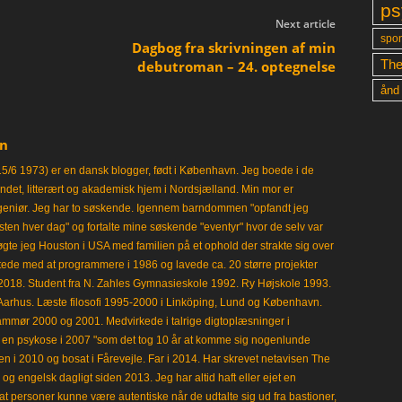
ps
Next article
spon
Dagbog fra skrivningen af min
The
debutroman – 24. optegnelse
ånd
en
15/6 1973) er en dansk blogger, født i København. Jeg boede i de
frisindet, litterært og akademisk hjem i Nordsjælland. Min mor er
ngeniør. Jeg har to søskende. Igennem barndommen "opfandt jeg
en hver dag" og fortalte mine søskende "eventyr" hvor de selv var
gte jeg Houston i USA med familien på et ophold der strakte sig over
tede med at programmere i 1986 og lavede ca. 20 større projekter
i 2018. Student fra N. Zahles Gymnasieskole 1992. Ry Højskole 1993.
Aarhus. Læste filosofi 1995-2000 i Linköping, Lund og København.
mmør 2000 og 2001. Medvirkede i talrige digtoplæsninger i
en psykose i 2007 "som det tog 10 år at komme sig nogenlunde
en i 2010 og bosat i Fårevejle. Far i 2014. Har skrevet netavisen The
 engelsk dagligt siden 2013. Jeg har altid haft eller ejet en
t personer kunne være autentiske når de udtalte sig ud fra bastioner,