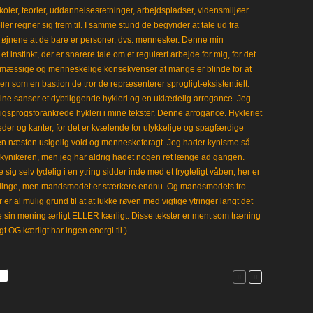
koler, teorier, uddannelsesretninger, arbejdspladser, vidensmiljøer
eller regner sig frem til. I samme stund de begynder at tale ud fra
i øjnene at de bare er personer, dvs. mennesker. Denne min
 instinkt, der er snarere tale om et regulært arbejde for mig, for det
mæssige og menneskelige konsekvenser at mange er blinde for at
en som en bastion de tror de repræsenterer sprogligt-eksistentielt.
ine sanser et dybtliggende hykleri og en uklædelig arrogance. Jeg
gligsprogsforankrede hykleri i mine tekster. Denne arrogance. Hykleriet
leder og kanter, for det er kvælende for ulykkelige og spagfærdige
 en næsten usigelig vold og menneskeforagt. Jeg hader kynisme så
kynikeren, men jeg har aldrig hadet nogen ret længe ad gangen.
 sig selv tydelig i en ytring sidder inde med et frygteligt våben, her er
klinge, men mandsmodet er stærkere endnu. Og mandsmodets tro
 er al mulig grund til at at lukke røven med vigtige ytringer langt det
e sin mening ærligt ELLER kærligt. Disse tekster er ment som træning
gt OG kærligt har ingen energi til.)