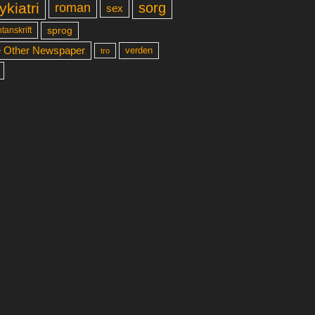
ykiatri
sorg
roman
sex
sprog
tanskrift
 Other Newspaper
verden
tro