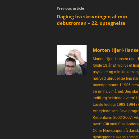
Previous article
Dagbog fra skrivningen af min
debutroman – 22. optegnelse
Morten Hjerl-Hans
Morten Hjerl-Hansen (født 
første 19 år af mit liv i et 
psykiater og min far kemii
nærved ubrugelige ting næst
hovedpersoner. I 1986 besø
tre en halv måned. Jeg star
indtil jeg "mistede evnen" 
Læste teologi 1993-1994 i 
Arbejdede som Java progra
København 2002-2007. Fik 
over". Gift med Else Anders
Other Newspaper på dansk og
dybtliggende skepsis imod a