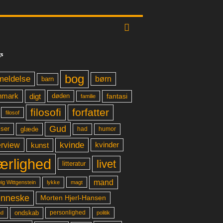
s
bog
meldelse
børn
barn
digt
fantasi
nmark
døden
familie
filosofi
forfatter
filosof
Gud
glæde
had
humor
lser
kvinde
erview
kunst
kvinder
ærlighed
livet
litteratur
mand
lykke
ig Wittgenstein
magt
nneske
Morten Hjerl-Hansen
ondskab
d
personlighed
politik