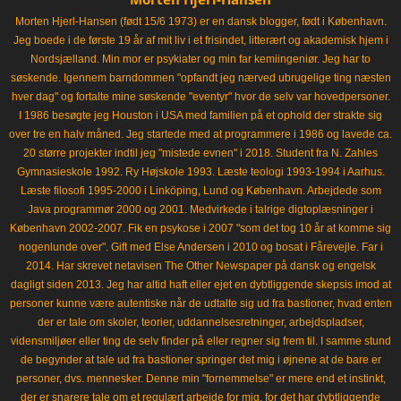
Morten Hjerl-Hansen (født 15/6 1973) er en dansk blogger, født i København.
Jeg boede i de første 19 år af mit liv i et frisindet, litterært og akademisk hjem i
Nordsjælland. Min mor er psykiater og min far kemiingeniør. Jeg har to
søskende. Igennem barndommen "opfandt jeg nærved ubrugelige ting næsten
hver dag" og fortalte mine søskende "eventyr" hvor de selv var hovedpersoner.
I 1986 besøgte jeg Houston i USA med familien på et ophold der strakte sig
over tre en halv måned. Jeg startede med at programmere i 1986 og lavede ca.
20 større projekter indtil jeg "mistede evnen" i 2018. Student fra N. Zahles
Gymnasieskole 1992. Ry Højskole 1993. Læste teologi 1993-1994 i Aarhus.
Læste filosofi 1995-2000 i Linköping, Lund og København. Arbejdede som
Java programmør 2000 og 2001. Medvirkede i talrige digtoplæsninger i
København 2002-2007. Fik en psykose i 2007 "som det tog 10 år at komme sig
nogenlunde over". Gift med Else Andersen i 2010 og bosat i Fårevejle. Far i
2014. Har skrevet netavisen The Other Newspaper på dansk og engelsk
dagligt siden 2013. Jeg har altid haft eller ejet en dybtliggende skepsis imod at
personer kunne være autentiske når de udtalte sig ud fra bastioner, hvad enten
der er tale om skoler, teorier, uddannelsesretninger, arbejdspladser,
vidensmiljøer eller ting de selv finder på eller regner sig frem til. I samme stund
de begynder at tale ud fra bastioner springer det mig i øjnene at de bare er
personer, dvs. mennesker. Denne min "fornemmelse" er mere end et instinkt,
der er snarere tale om et regulært arbejde for mig, for det har dybtliggende