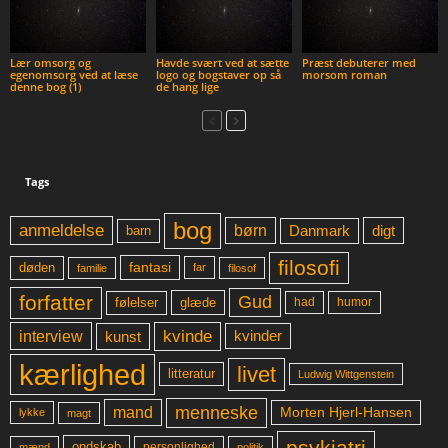
Lær omsorg og
Havde svært ved at sætte
Præst debuterer med
egenomsorg ved at læse
logo og bogstaver op så
morsom roman
denne bog (1)
de hang lige
Tags
bog
anmeldelse
børn
digt
Danmark
barn
filosofi
fantasi
døden
far
familie
filosof
forfatter
Gud
glæde
had
humor
følelser
kvinde
interview
kunst
kvinder
kærlighed
livet
litteratur
Ludwig Wittgenstein
menneske
mand
Morten Hjerl-Hansen
lykke
magt
psykiatri
ondskab
mænd
personlighed
politik