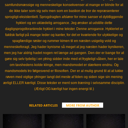
samfundsmæssige og menneskelige konsekvenser at mange er blinde for at
de ikke taler som sig selv men som en bastion de tror de repræsenterer
sprogligt-eksistentielt. Sprogdragten afslører for mine sanser et dybtliggende
hykleri og en uklædelig arrogance. Jeg ønsker at udstille dette
dagligsprogsforankrede hykleri i mine tekster. Denne arrogance. Hykleriet er
faktisk farligt på mange leder og kanter, for det er kvælende for ulykkelige og
spagfærdige røster og rummer kimen til en næsten usigelig vold og
menneskeforagt. Jeg hader kynisme så meget at jeg næsten hader kynikeren,
men jeg har aldrig hadet nogen ret længe ad gangen. Den der er bange for at
gøre sig selv tydelig i en ytring sidder inde med et frygteligt våben, her er tale
om tavshedens kolde klinge, men mandsmodet er stærkere endnu. Og
mandsmodets tro følgesvend er filosofien. Der er al mulig grund til at at lukke
røven med vigtige ytringer langt det meste af tiden og siden sige sin mening
ærligt ELLER kærligt. Disse tekster er ment som træning i selvsamme disciplin.
(Ærligt OG kærligt har ingen energi til.)
RELATED ARTICLES
MORE FROM AUTHOR